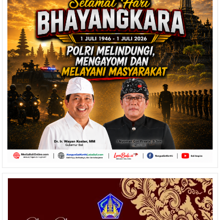
Gita
Tingkat
Nasional
XV
Tahun
2024