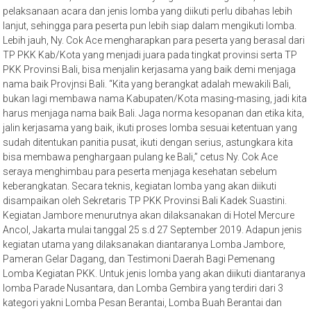
pelaksanaan acara dan jenis lomba yang diikuti perlu dibahas lebih
lanjut, sehingga para peserta pun lebih siap dalam mengikuti lomba.
Lebih jauh, Ny. Cok Ace mengharapkan para peserta yang berasal dari
TP PKK Kab/Kota yang menjadi juara pada tingkat provinsi serta TP
PKK Provinsi Bali, bisa menjalin kerjasama yang baik demi menjaga
nama baik Provjnsi Bali. “Kita yang berangkat adalah mewakili Bali,
bukan lagi membawa nama Kabupaten/Kota masing-masing, jadi kita
harus menjaga nama baik Bali. Jaga norma kesopanan dan etika kita,
jalin kerjasama yang baik, ikuti proses lomba sesuai ketentuan yang
sudah ditentukan panitia pusat, ikuti dengan serius, astungkara kita
bisa membawa penghargaan pulang ke Bali,” cetus Ny. Cok Ace
seraya menghimbau para peserta menjaga kesehatan sebelum
keberangkatan. Secara teknis, kegiatan lomba yang akan diikuti
disampaikan oleh Sekretaris TP PKK Provinsi Bali Kadek Suastini.
Kegiatan Jambore menurutnya akan dilaksanakan di Hotel Mercure
Ancol, Jakarta mulai tanggal 25 s.d 27 September 2019. Adapun jenis
kegiatan utama yang dilaksanakan diantaranya Lomba Jambore,
Pameran Gelar Dagang, dan Testimoni Daerah Bagi Pemenang
Lomba Kegiatan PKK. Untuk jenis lomba yang akan diikuti diantaranya
lomba Parade Nusantara, dan Lomba Gembira yang terdiri dari 3
kategori yakni Lomba Pesan Berantai, Lomba Buah Berantai dan