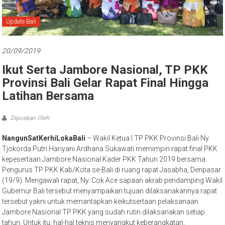
Bali
Update Bali
20/09/2019
Ikut Serta Jambore Nasional, TP PKK
Provinsi Bali Gelar Rapat Final Hingga
Latihan Bersama
Diposkan Oleh:
NangunSatKerhiLokaBali
– Wakil Ketua I TP PKK Provinsi Bali Ny.
Tjokorda Putri Hariyani Ardhana Sukawati memimpin rapat final PKK
kepesertaan Jambore Nasional Kader PKK Tahun 2019 bersama
Pengurus TP PKK Kab/Kota se-Bali di ruang rapat Jasabha, Denpasar
(19/9). Mengawali rapat, Ny. Cok Ace sapaan akrab pendamping Wakil
Gubernur Bali tersebut menyampaikan tujuan dilaksanakannya rapat
tersebut yakni untuk memantapkan keikutsertaan pelaksanaan
Jambore Nasional TP PKK yang sudah rutin dilaksanakan setiap
tahun. Untuk itu, hal-hal teknis menyangkut keberangkatan,