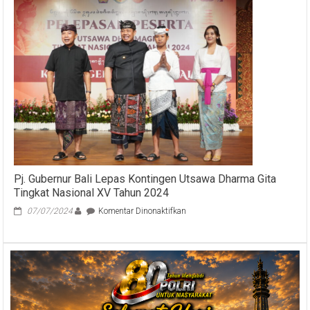
Program
Pendidikan
Antikorupsi
di
Bali
Mulai
Berjalan
2020
Pj. Gubernur Bali Lepas Kontingen Utsawa Dharma Gita
Tingkat Nasional XV Tahun 2024
pada
07/07/2024
Komentar Dinonaktifkan
Pj.
Gubernur
Bali
Lepas
Kontingen
Utsawa
Dharma