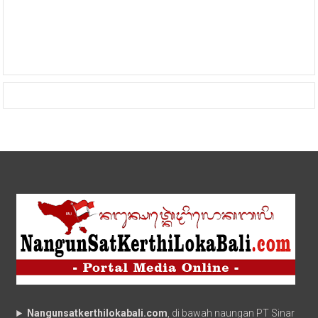
Nangunsatkerthilokabali.com
, di bawah naungan PT Sinar