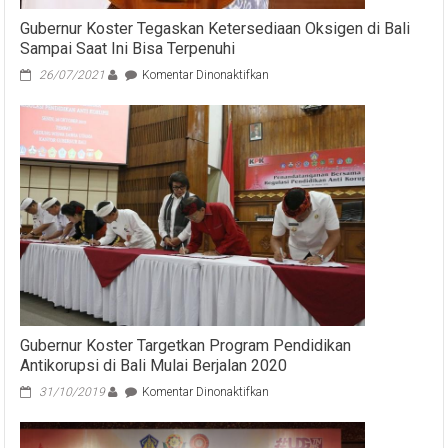
Gubernur Koster Tegaskan Ketersediaan Oksigen di Bali
Sampai Saat Ini Bisa Terpenuhi
pada
26/07/2021
Komentar Dinonaktifkan
Gubernur
Koster
Tegaskan
Ketersediaan
Oksigen
di
Bali
Sampai
Saat
Ini
Bisa
Terpenuhi
Gubernur Koster Targetkan Program Pendidikan
Antikorupsi di Bali Mulai Berjalan 2020
pada
31/10/2019
Komentar Dinonaktifkan
Gubernur
Koster
Targetkan