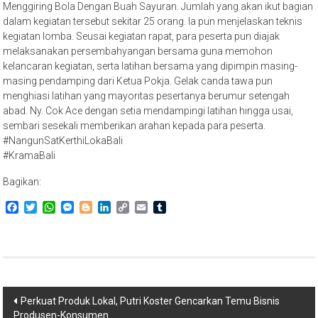
Menggiring Bola Dengan Buah Sayuran. Jumlah yang akan ikut bagian
dalam kegiatan tersebut sekitar 25 orang. Ia pun menjelaskan teknis
kegiatan lomba. Seusai kegiatan rapat, para peserta pun diajak
melaksanakan persembahyangan bersama guna memohon
kelancaran kegiatan, serta latihan bersama yang dipimpin masing-
masing pendamping dari Ketua Pokja. Gelak canda tawa pun
menghiasi latihan yang mayoritas pesertanya berumur setengah
abad. Ny. Cok Ace dengan setia mendampingi latihan hingga usai,
sembari sesekali memberikan arahan kepada para peserta.
#NangunSatKerthiLokaBali
#KramaBali
Bagikan:
Facebook
Twitter
WhatsApp
Messenger
Blogger
LinkedIn
Copy
Email
Tumblr
Link
Navigasi
Perkuat Produk Lokal, Putri Koster Gencarkan Temu Bisnis
Produsen-Konsumen