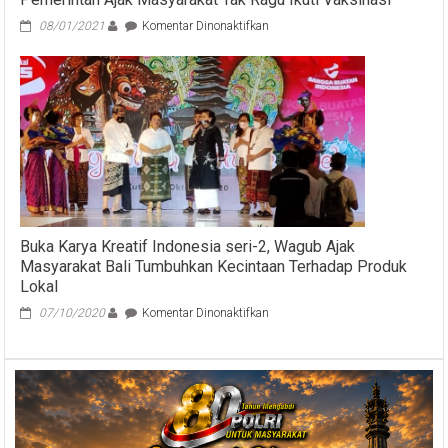
pada
08/01/2021
Komentar Dinonaktifkan
Pemerintah
Ajak
Masyarakat
Tak
Ragu
Ikuti
Vaksinasi
Buka Karya Kreatif Indonesia seri-2, Wagub Ajak
Masyarakat Bali Tumbuhkan Kecintaan Terhadap Produk
Lokal
pada
07/10/2020
Komentar Dinonaktifkan
Buka
Karya
Kreatif
Indonesia
seri-
2,
Wagub