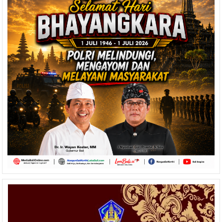
Ajak
Masyarakat
Bali
Tumbuhkan
Kecintaan
Terhadap
Produk
Lokal