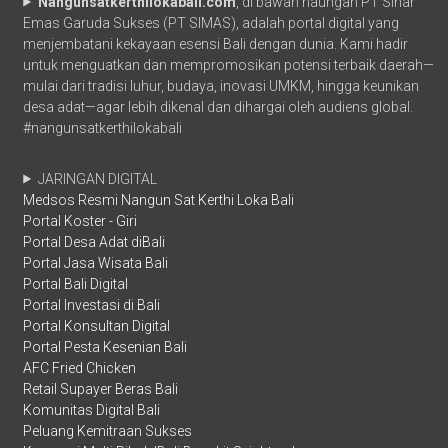
Nangunsatkerthilokabali.com
, di bawah naungan PT Sinar
Emas Garuda Sukses (PT SIMAS), adalah portal digital yang
menjembatani kekayaan esensi Bali dengan dunia. Kami hadir
untuk menguatkan dan mempromosikan potensi terbaik daerah—
mulai dari tradisi luhur, budaya, inovasi UMKM, hingga keunikan
desa adat—agar lebih dikenal dan dihargai oleh audiens global.
#nangunsatkerthilokabali
JARINGAN DIGITAL
Medsos Resmi Nangun Sat Kerthi Loka Bali
Portal Koster - Giri
Portal Desa Adat diBali
Portal Jasa Wisata Bali
Portal Bali Digital
Portal Investasi di Bali
Portal Konsultan Digital
Portal Pesta Kesenian Bali
AFC Fried Chicken
Retail Supayer Beras Bali
Komunitas Digital Bali
Peluang Kemitraan Sukses