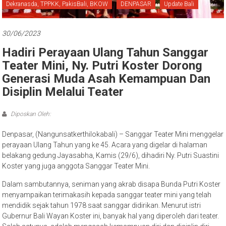
Bali
Dekranasda, TPPKK, PakisBali, BKOW
DENPASAR
Update Bali
30/06/2023
Hadiri Perayaan Ulang Tahun Sanggar
Teater Mini, Ny. Putri Koster Dorong
Generasi Muda Asah Kemampuan Dan
Disiplin Melalui Teater
Diposkan Oleh:
Denpasar, (Nangunsatkerthilokabali) – Sanggar Teater Mini menggelar
perayaan Ulang Tahun yang ke 45. Acara yang digelar di halaman
belakang gedung Jayasabha, Kamis (29/6), dihadiri Ny. Putri Suastini
Koster yang juga anggota Sanggar Teater Mini.
Dalam sambutannya, seniman yang akrab disapa Bunda Putri Koster
menyampaikan terimakasih kepada sanggar teater mini yang telah
mendidik sejak tahun 1978 saat sanggar didirikan. Menurut istri
Gubernur Bali Wayan Koster ini, banyak hal yang diperoleh dari teater.