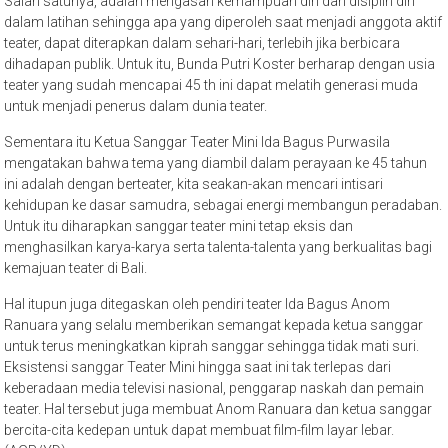
Salah satunya, adalah mengasah kemampuan diri dan disiplin diri
dalam latihan sehingga apa yang diperoleh saat menjadi anggota aktif
teater, dapat diterapkan dalam sehari-hari, terlebih jika berbicara
dihadapan publik. Untuk itu, Bunda Putri Koster berharap dengan usia
teater yang sudah mencapai 45 th ini dapat melatih generasi muda
untuk menjadi penerus dalam dunia teater.
Sementara itu Ketua Sanggar Teater Mini Ida Bagus Purwasila
mengatakan bahwa tema yang diambil dalam perayaan ke 45 tahun
ini adalah dengan berteater, kita seakan-akan mencari intisari
kehidupan ke dasar samudra, sebagai energi membangun peradaban.
Untuk itu diharapkan sanggar teater mini tetap eksis dan
menghasilkan karya-karya serta talenta-talenta yang berkualitas bagi
kemajuan teater di Bali.
Hal itupun juga ditegaskan oleh pendiri teater Ida Bagus Anom
Ranuara yang selalu memberikan semangat kepada ketua sanggar
untuk terus meningkatkan kiprah sanggar sehingga tidak mati suri.
Eksistensi sanggar Teater Mini hingga saat ini tak terlepas dari
keberadaan media televisi nasional, penggarap naskah dan pemain
teater. Hal tersebut juga membuat Anom Ranuara dan ketua sanggar
bercita-cita kedepan untuk dapat membuat film-film layar lebar.