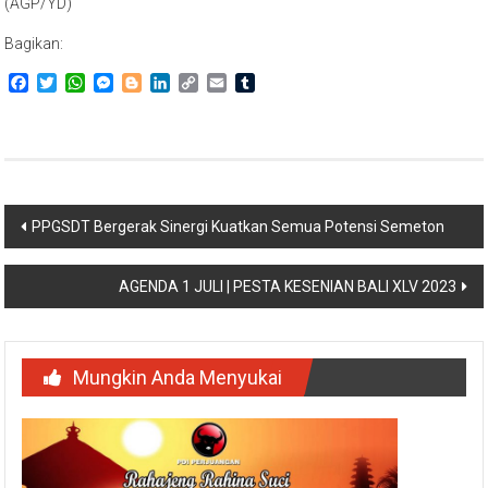
(AGP/YD)
Bagikan:
Facebook
Twitter
WhatsApp
Messenger
Blogger
LinkedIn
Copy
Email
Tumblr
Link
Navigasi
PPGSDT Bergerak Sinergi Kuatkan Semua Potensi Semeton
pos
AGENDA 1 JULI | PESTA KESENIAN BALI XLV 2023
Mungkin Anda Menyukai