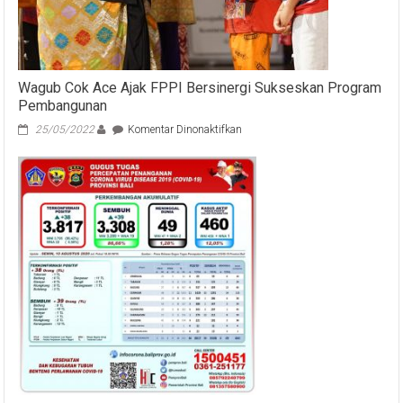
Wagub Cok Ace Ajak FPPI Bersinergi Sukseskan Program
Pembangunan
pada
25/05/2022
Komentar Dinonaktifkan
Wagub
Cok
Ace
Ajak
FPPI
Bersinergi
Sukseskan
Program
Pembangunan