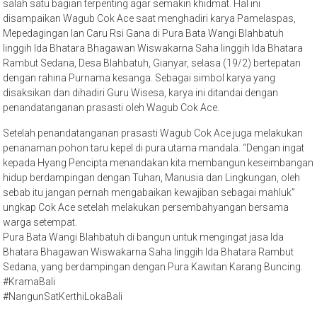
salah satu bagian terpenting agar semakin khidmat. Hal ini
disampaikan Wagub Cok Ace saat menghadiri karya Pamelaspas,
Mepedagingan lan Caru Rsi Gana di Pura Bata Wangi Blahbatuh
linggih Ida Bhatara Bhagawan Wiswakarna Saha linggih Ida Bhatara
Rambut Sedana, Desa Blahbatuh, Gianyar, selasa (19/2) bertepatan
dengan rahina Purnama kesanga. Sebagai simbol karya yang
disaksikan dan dihadiri Guru Wisesa, karya ini ditandai dengan
penandatanganan prasasti oleh Wagub Cok Ace.
Setelah penandatanganan prasasti Wagub Cok Ace juga melakukan
penanaman pohon taru kepel di pura utama mandala. “Dengan ingat
kepada Hyang Pencipta menandakan kita membangun keseimbangan
hidup berdampingan dengan Tuhan, Manusia dan Lingkungan, oleh
sebab itu jangan pernah mengabaikan kewajiban sebagai mahluk”
ungkap Cok Ace setelah melakukan persembahyangan bersama
warga setempat.
Pura Bata Wangi Blahbatuh di bangun untuk mengingat jasa Ida
Bhatara Bhagawan Wiswakarna Saha linggih Ida Bhatara Rambut
Sedana, yang berdampingan dengan Pura Kawitan Karang Buncing.
#KramaBali
#NangunSatKerthiLokaBali