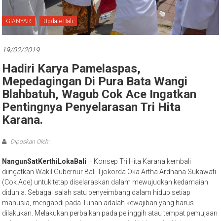
Bali
GIANYAR
Update Bali
19/02/2019
Hadiri Karya Pamelaspas,
Mepedagingan Di Pura Bata Wangi
Blahbatuh, Wagub Cok Ace Ingatkan
Pentingnya Penyelarasan Tri Hita
Karana.
Diposkan Oleh:
NangunSatKerthiLokaBali
– Konsep Tri Hita Karana kembali
diingatkan Wakil Gubernur Bali Tjokorda Oka Artha Ardhana Sukawati
(Cok Ace) untuk tetap diselaraskan dalam mewujudkan kedamaian
didunia. Sebagai salah satu penyeimbang dalam hidup setiap
manusia, mengabdi pada Tuhan adalah kewajiban yang harus
dilakukan. Melakukan perbaikan pada pelinggih atau tempat pemujaan