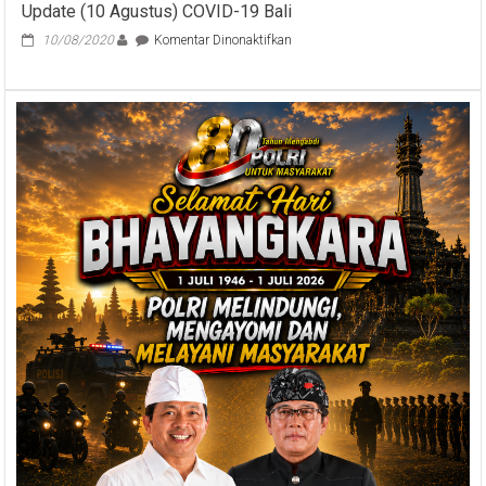
Update (10 Agustus) COVID-19 Bali
pada
10/08/2020
Komentar Dinonaktifkan
Update
(10
Agustus)
COVID-
19
Bali