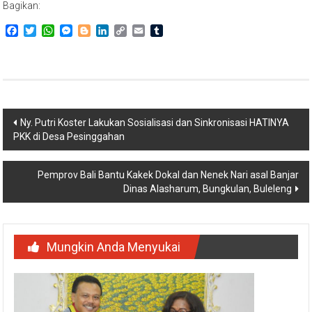
Bagikan:
Facebook
Twitter
WhatsApp
Messenger
Blogger
LinkedIn
Copy
Email
Tumblr
Link
Navigasi
Ny. Putri Koster Lakukan Sosialisasi dan Sinkronisasi HATINYA
PKK di Desa Pesinggahan
pos
Pemprov Bali Bantu Kakek Dokal dan Nenek Nari asal Banjar
Dinas Alasharum, Bungkulan, Buleleng
Mungkin Anda Menyukai