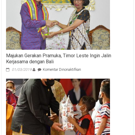
Majukan Gerakan Pramuka, Timor Leste Ingin Jalin
Kerjasama dengan Bali
pada
01/03/2019
Komentar Dinonaktifkan
Majukan
Gerakan
Pramuka,
Timor
Leste
Ingin
Jalin
Kerjasama
dengan
Bali