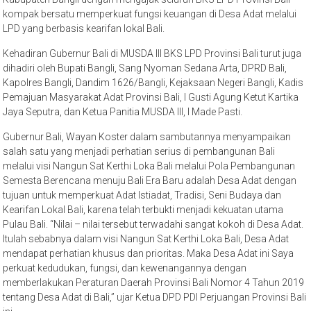
kompak bersatu memperkuat fungsi keuangan di Desa Adat melalui
LPD yang berbasis kearifan lokal Bali.
Kehadiran Gubernur Bali di MUSDA III BKS LPD Provinsi Bali turut juga
dihadiri oleh Bupati Bangli, Sang Nyoman Sedana Arta, DPRD Bali,
Kapolres Bangli, Dandim 1626/Bangli, Kejaksaan Negeri Bangli, Kadis
Pemajuan Masyarakat Adat Provinsi Bali, I Gusti Agung Ketut Kartika
Jaya Seputra, dan Ketua Panitia MUSDA III, I Made Pasti.
Gubernur Bali, Wayan Koster dalam sambutannya menyampaikan
salah satu yang menjadi perhatian serius di pembangunan Bali
melalui visi Nangun Sat Kerthi Loka Bali melalui Pola Pembangunan
Semesta Berencana menuju Bali Era Baru adalah Desa Adat dengan
tujuan untuk memperkuat Adat Istiadat, Tradisi, Seni Budaya dan
Kearifan Lokal Bali, karena telah terbukti menjadi kekuatan utama
Pulau Bali. “Nilai – nilai tersebut terwadahi sangat kokoh di Desa Adat.
Itulah sebabnya dalam visi Nangun Sat Kerthi Loka Bali, Desa Adat
mendapat perhatian khusus dan prioritas. Maka Desa Adat ini Saya
perkuat kedudukan, fungsi, dan kewenangannya dengan
memberlakukan Peraturan Daerah Provinsi Bali Nomor 4 Tahun 2019
tentang Desa Adat di Bali,” ujar Ketua DPD PDI Perjuangan Provinsi Bali