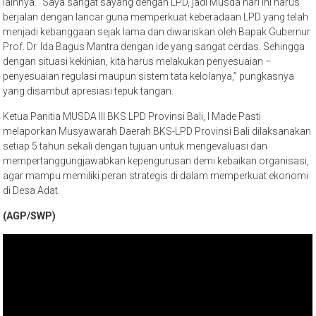
lainnya. “Saya sangat sayang dengan LPD, jadi Musda hari ini harus
berjalan dengan lancar guna memperkuat keberadaan LPD yang telah
menjadi kebanggaan sejak lama dan diwariskan oleh Bapak Gubernur
Prof. Dr. Ida Bagus Mantra dengan ide yang sangat cerdas. Sehingga
dengan situasi kekinian, kita harus melakukan penyesuaian –
penyesuaian regulasi maupun sistem tata kelolanya,” pungkasnya
yang disambut apresiasi tepuk tangan.
Ketua Panitia MUSDA III BKS LPD Provinsi Bali, I Made Pasti
melaporkan Musyawarah Daerah BKS-LPD Provinsi Bali dilaksanakan
setiap 5 tahun sekali dengan tujuan untuk mengevaluasi dan
mempertanggungjawabkan kepengurusan demi kebaikan organisasi,
agar mampu memiliki peran strategis di dalam memperkuat ekonomi
di Desa Adat.
(AGP/SWP)