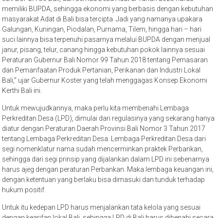
memiliki BUPDA, sehingga ekonomi yang berbasis dengan kebutuhan
masyarakat Adat di Bali bisa tercipta. Jadi yang namanya upakara
Galungan, Kuningan, Piodalan, Purnama, Tilem, hingga hari – hari
suci lainnya bisa terpenuhi pasarnya melalui BUPDA dengan menjual
janur, pisang, telur, canang hingga kebutuhan pokok lainnya sesuai
Peraturan Gubernur Bali Nomor 99 Tahun 2018 tentang Pemasaran
dan Pemanfaatan Produk Pertanian, Perikanan dan Industri Lokal
Bali,” ujar Gubernur Koster yang telah menggagas Konsep Ekonomi
Kerthi Bali ini.
Untuk mewujudkannya, maka perlu kita membenahi Lembaga
Perkreditan Desa (LPD), dimulai dari regulasinya yang sekarang hanya
diatur dengan Peraturan Daerah Provinsi Bali Nomor 3 Tahun 2017
tentang Lembaga Perkreditan Desa. Lembaga Perkreditan Desa dari
segi nomenklatur nama sudah mencerminkan praktek Perbankan,
sehingga dari segi prinsip yang dijalankan dalam LPD ini sebenarnya
harus ajeg dengan peraturan Perbankan. Maka lembaga keuangan ini,
dengan ketentuan yang berlaku bisa dimasuki dan tunduk terhadap
hukum positif.
Untuk itu kedepan LPD harus menjalankan tata kelola yang sesuai
dengan kearifan lokal Bali, sehingga LPD di Bali harus dibenahi secara