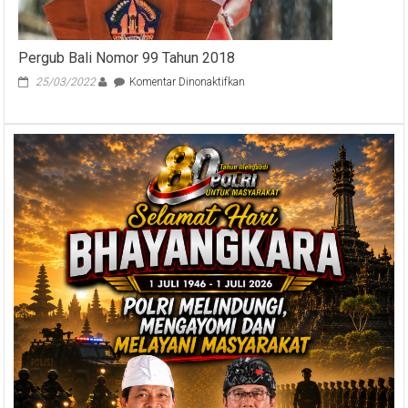
Pergub Bali Nomor 99 Tahun 2018
pada
25/03/2022
Komentar Dinonaktifkan
Pergub
Bali
Nomor
99
Tahun
2018