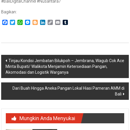
#BaliDigitalChannel #Nusantara7
Bagikan:
Facebook
Twitter
WhatsApp
Messenger
Blogger
LinkedIn
Copy
Email
Tumblr
Link
Navigasi
Tinjau Kondisi Jembatan Bilukpoh – Jembrana, Wagub Cok Ace
Minta Bupati/ Walikota Menjamin Ketersediaan Pangan,
pos
Akomodasi dan Logistik Warganya
Dari Buah Hingga Aneka Pangan Lokal Hiasi Pameran AMM di
Bali
Mungkin Anda Menyukai