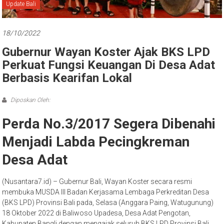
Bali
Update Bali
18/10/2022
Gubernur Wayan Koster Ajak BKS LPD
Perkuat Fungsi Keuangan Di Desa Adat
Berbasis Kearifan Lokal
Diposkan Oleh:
Perda No.3/2017 Segera Dibenahi
Menjadi Labda Pecingkreman
Desa Adat
(Nusantara7.id) – Gubernur Bali, Wayan Koster secara resmi
membuka MUSDA III Badan Kerjasama Lembaga Perkreditan Desa
(BKS LPD) Provinsi Bali pada, Selasa (Anggara Paing, Watugunung)
18 Oktober 2022 di Baliwoso Upadesa, Desa Adat Pengotan,
Kabupaten Bangli dengan mengajak seluruh BKS LPD Provinsi Bali