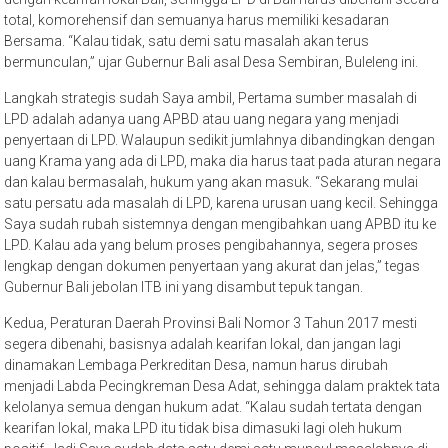
total, komorehensif dan semuanya harus memiliki kesadaran
Bersama. “Kalau tidak, satu demi satu masalah akan terus
bermunculan,” ujar Gubernur Bali asal Desa Sembiran, Buleleng ini.
Langkah strategis sudah Saya ambil, Pertama sumber masalah di
LPD adalah adanya uang APBD atau uang negara yang menjadi
penyertaan di LPD. Walaupun sedikit jumlahnya dibandingkan dengan
uang Krama yang ada di LPD, maka dia harus taat pada aturan negara
dan kalau bermasalah, hukum yang akan masuk. “Sekarang mulai
satu persatu ada masalah di LPD, karena urusan uang kecil. Sehingga
Saya sudah rubah sistemnya dengan mengibahkan uang APBD itu ke
LPD. Kalau ada yang belum proses pengibahannya, segera proses
lengkap dengan dokumen penyertaan yang akurat dan jelas,” tegas
Gubernur Bali jebolan ITB ini yang disambut tepuk tangan.
Kedua, Peraturan Daerah Provinsi Bali Nomor 3 Tahun 2017 mesti
segera dibenahi, basisnya adalah kearifan lokal, dan jangan lagi
dinamakan Lembaga Perkreditan Desa, namun harus dirubah
menjadi Labda Pecingkreman Desa Adat, sehingga dalam praktek tata
kelolanya semua dengan hukum adat. “Kalau sudah tertata dengan
kearifan lokal, maka LPD itu tidak bisa dimasuki lagi oleh hukum