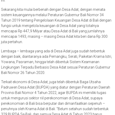
ini.
Sekarang kita mulai berbenah dengan Desa Adat, dengan menata
sistem keuangannya melalui Peraturan Gubernur Bali Nomor 34
Tahun 2019 tentang Pengelolaan Keuangan Desa Adat di Bali dengan
fungsi untuk mengelola keuangan di Desa Adat yang totalnya
mencapai Rp 447,9 Milyar atau Desa Adat di Bali yang jumlahnya
mencapai 1493, masing – masing Desa Adat kita beri dana Rp 300
juta pertahun.
Lembaga – lembaga yang ada di Desa Adat juga sudah terbentuk
dengan baik, diantaranya ada Pemangku, Serati, Paiketan Krama Istri,
Yowana, Pasraman, hingga telah dibentuk Sistem Keamanan
Lingkungan Terpadu Berbasis Desa Adat sesuai Peraturan Gubernur
Bali Nomor 26 Tahun 2020.
Terkait ekonomi di Desa Adat, juga telah dibentuk Baga Utsaha
Padruwen Desa Adat (BUPDA) yang diatur dengan Peraturan Daerah
Provinsi Bali Nomor 4 Tahun 2022, agar BUPDA ini memiliki tugas
untuk mengurusi sektor riil perekonomian di Desa Adat, supaya
perekonomian di Bali bisa berputar dan dimanfaatkan sepenuh –
penuhnya oleh Krama Adat di Bali. “Belum setahun sudah terbentuk
329 BUPDA Se-Bali, dan semua Desa Adat di Tahun 2023 harus