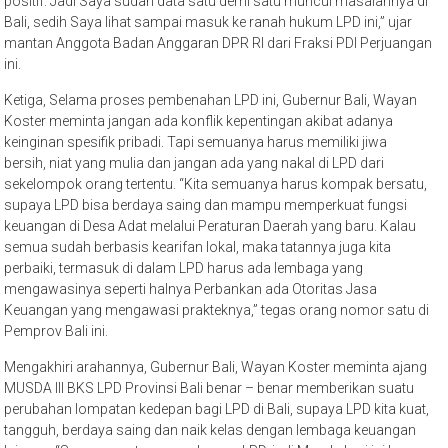
positif. Jadi Saya sudah data satu demi satu muncul masalahnya di
Bali, sedih Saya lihat sampai masuk ke ranah hukum LPD ini,” ujar
mantan Anggota Badan Anggaran DPR RI dari Fraksi PDI Perjuangan
ini.
Ketiga, Selama proses pembenahan LPD ini, Gubernur Bali, Wayan
Koster meminta jangan ada konflik kepentingan akibat adanya
keinginan spesifik pribadi. Tapi semuanya harus memiliki jiwa
bersih, niat yang mulia dan jangan ada yang nakal di LPD dari
sekelompok orang tertentu. “Kita semuanya harus kompak bersatu,
supaya LPD bisa berdaya saing dan mampu memperkuat fungsi
keuangan di Desa Adat melalui Peraturan Daerah yang baru. Kalau
semua sudah berbasis kearifan lokal, maka tatannya juga kita
perbaiki, termasuk di dalam LPD harus ada lembaga yang
mengawasinya seperti halnya Perbankan ada Otoritas Jasa
Keuangan yang mengawasi prakteknya,” tegas orang nomor satu di
Pemprov Bali ini.
Mengakhiri arahannya, Gubernur Bali, Wayan Koster meminta ajang
MUSDA III BKS LPD Provinsi Bali benar – benar memberikan suatu
perubahan lompatan kedepan bagi LPD di Bali, supaya LPD kita kuat,
tangguh, berdaya saing dan naik kelas dengan lembaga keuangan