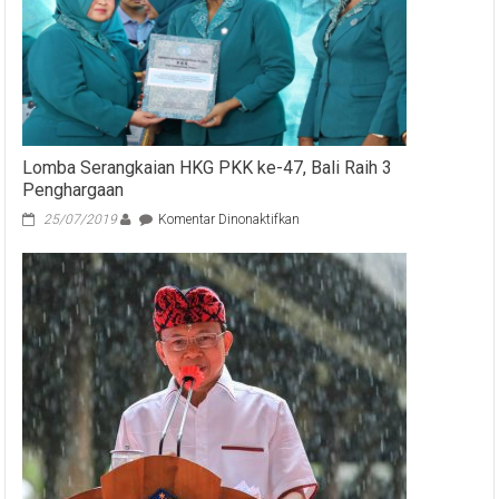
Apresiasi
Inovasi
Samsat
“QRIS”
Ubud
Lomba Serangkaian HKG PKK ke-47, Bali Raih 3
Penghargaan
pada
25/07/2019
Komentar Dinonaktifkan
Lomba
Serangkaian
HKG
PKK
ke-
47,
Bali
Raih
3
Penghargaan