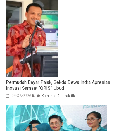
Permudah Bayar Pajak, Sekda Dewa Indra Apresiasi
Inovasi Samsat “QRIS” Ubud
pada
28/01/2020
Komentar Dinonaktifkan
Permudah
Bayar
Pajak,
Sekda
Dewa
Indra