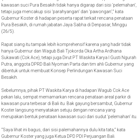
kawasan suci Pura Besakih tidak hanya digarap dari sisi ‘pelemahan’,
tetapi juga mencakup sisi ‘parahyangan’ dan ‘pawongan’,” kata
Gubernur Koster di hadapan peserta rapat terkait rencana penataan
Pura Besakih, di rumah jabatan Jaya Sabha di Denpasar, Minggu
(26/5).
Rapat siang itu tampak lebih komprehensif karena yang hadir tidak
hanya Gubernur dan Wagub Bali Tjokorda Oka Artha Ardhana
Sukawati (Cok Ace), tetapi juga Dirut PT Waskita Karya I Gusti Ngurah
Putra, anggota DPRD Bali Nyoman Parta dan tim ahli Gubernur yang
dibentuk untuk membuat Konsep Perlindungan Kawasan Suci
Besakih.
Sebelumnya, pihak PT Waskita Karya di hadapan Wagub Cok Ace
pekan lalu, sempat memamarkan rencana penataan areal parkir di
kawasan pura terbesar di Bali itu. Bak gayung bersambut, Gubernur
Koster langsung menyatakan setuju dengan rencana yang
merupakan bentuk penataan kawasan suci dari sudut ‘pelemahan’ itu.
“Saya lihat ini bagus, dari sisi palemahannya dulu kita tata,” kata
Gubernur Koster yang juga Ketua DPD PDI Perjuangan Bali.