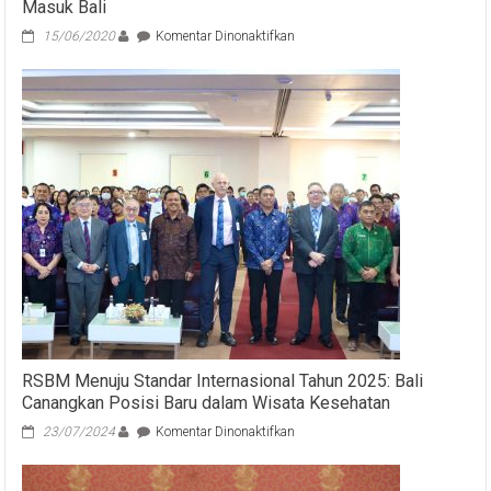
Masuk Bali
pada
15/06/2020
Komentar Dinonaktifkan
Meminimalisir
Resiko
Penyebaran
Covid-
19
Dari
Luar
Bali,
Sekda
Dewa
Indra
Ajak
Kab/Kota
Bersinergi
Jaga
Pintu
Masuk
RSBM Menuju Standar Internasional Tahun 2025: Bali
Bali
Canangkan Posisi Baru dalam Wisata Kesehatan
pada
23/07/2024
Komentar Dinonaktifkan
RSBM
Menuju
Standar