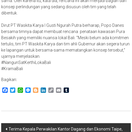
sama. Oleh karena itu, kata dia, rencana ini akan menjadi bagian dari
konsep perlindungan yang sedang disusun oleh tim yang telah
dibentuk.
Dirut PT Waskita Karya I Gusti Ngurah Putra berharap, Popo Danes
bersama timnya dapat membuat rencana penataan kawasan Pura
Besakih yang memiliki nuansa lokal Bali. “Meski belum ada komitmen
tertulis, tim PT Waskita Karya dan tim ahli Gubernur akan segera turun
ke lapangan untuk bersama-sama mematangkan konsep tersebut,”
ujarnya menjelaskan.
#NangunSatKerthiLokaBali
#KramaBali
Bagikan:
Facebook
Twitter
WhatsApp
Messenger
Blogger
LinkedIn
Copy
Email
Tumblr
Link
Navigasi
Terima Kepala Perwakilan Kantor Dagang dan Ekonomi Taipe,