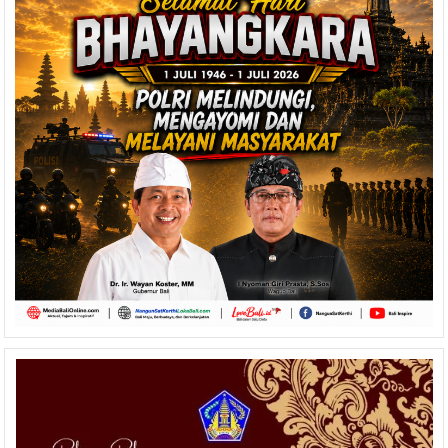
Ace
Minta
Warga
Bali
Jaga
Diri