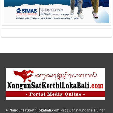
Nangunsatkerthilokabali.com
, di bawah naungan PT Sinar