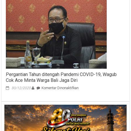
Internasional
Tahun
2025:
Bali
Canangkan
Posisi
Baru
dalam
Wisata
Kesehatan
Pergantian Tahun ditengah Pandemi COVID-19, Wagub
Cok Ace Minta Warga Bali Jaga Diri
pada
30/12/2020
Komentar Dinonaktifkan
Pergantian
Tahun
ditengah
Pandemi
COVID-
19,
Wagub
Cok