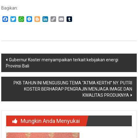
Bagikan:
Facebook
Twitter
WhatsApp
Messenger
Blogger
LinkedIn
Copy
Email
Tumblr
Link
Navigasi
Gubernur Koster menyampaikan terkait kebijakan energi
Provinsi Bali
pos
PKB TAHUN INI MENGUSUNG TEMA “ATMA KERTHI” NY. PUTRI
KOSTER BERHARAP PENGRAJIN MENJAGA IMAGE DAN
KWALITAS PRODUKNYA
Mungkin Anda Menyukai