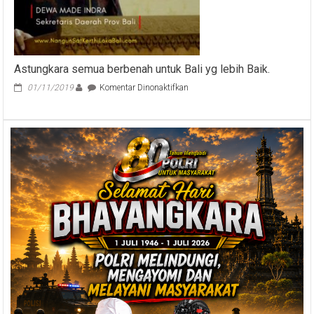
Astungkara semua berbenah untuk Bali yg lebih Baik.
pada
01/11/2019
Komentar Dinonaktifkan
Astungkara
semua
berbenah
untuk
Bali
yg
lebih
Baik.