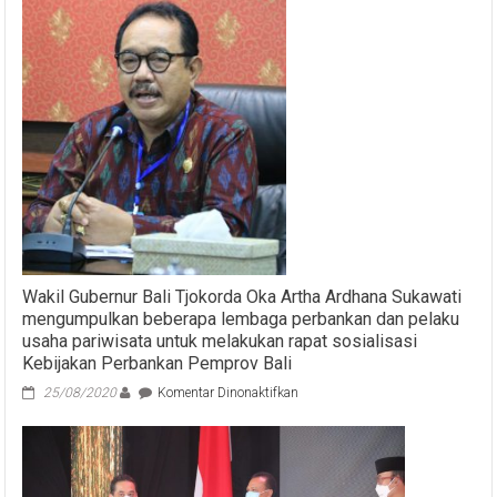
Wakil Gubernur Bali Tjokorda Oka Artha Ardhana Sukawati
mengumpulkan beberapa lembaga perbankan dan pelaku
usaha pariwisata untuk melakukan rapat sosialisasi
Kebijakan Perbankan Pemprov Bali
pada
25/08/2020
Komentar Dinonaktifkan
Wakil
Gubernur
Bali
Tjokorda
Oka