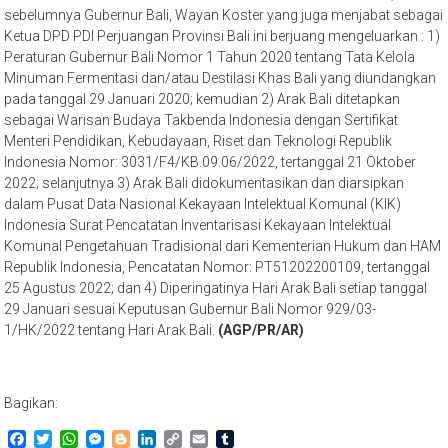
sebelumnya Gubernur Bali, Wayan Koster yang juga menjabat sebagai
Ketua DPD PDI Perjuangan Provinsi Bali ini berjuang mengeluarkan : 1)
Peraturan Gubernur Bali Nomor 1 Tahun 2020 tentang Tata Kelola
Minuman Fermentasi dan/atau Destilasi Khas Bali yang diundangkan
pada tanggal 29 Januari 2020; kemudian 2) Arak Bali ditetapkan
sebagai Warisan Budaya Takbenda Indonesia dengan Sertifikat
Menteri Pendidikan, Kebudayaan, Riset dan Teknologi Republik
Indonesia Nomor: 3031/F4/KB.09.06/2022, tertanggal 21 Oktober
2022; selanjutnya 3) Arak Bali didokumentasikan dan diarsipkan
dalam Pusat Data Nasional Kekayaan Intelektual Komunal (KIK)
Indonesia Surat Pencatatan Inventarisasi Kekayaan Intelektual
Komunal Pengetahuan Tradisional dari Kementerian Hukum dan HAM
Republik Indonesia, Pencatatan Nomor: PT51202200109, tertanggal
25 Agustus 2022; dan 4) Diperingatinya Hari Arak Bali setiap tanggal
29 Januari sesuai Keputusan Gubernur Bali Nomor 929/03-
1/HK/2022 tentang Hari Arak Bali.
(AGP/PR/AR)
Bagikan:
Facebook
Twitter
WhatsApp
Messenger
Blogger
LinkedIn
Copy
Email
Tumblr