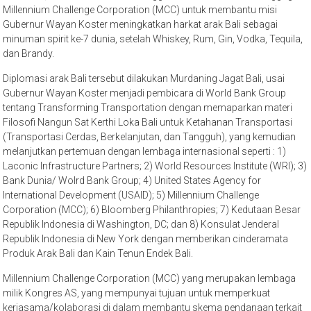
Millennium Challenge Corporation (MCC) untuk membantu misi
Gubernur Wayan Koster meningkatkan harkat arak Bali sebagai
minuman spirit ke-7 dunia, setelah Whiskey, Rum, Gin, Vodka, Tequila,
dan Brandy.
Diplomasi arak Bali tersebut dilakukan Murdaning Jagat Bali, usai
Gubernur Wayan Koster menjadi pembicara di World Bank Group
tentang Transforming Transportation dengan memaparkan materi
Filosofi Nangun Sat Kerthi Loka Bali untuk Ketahanan Transportasi
(Transportasi Cerdas, Berkelanjutan, dan Tangguh), yang kemudian
melanjutkan pertemuan dengan lembaga internasional seperti : 1)
Laconic Infrastructure Partners; 2) World Resources Institute (WRI); 3)
Bank Dunia/ Wolrd Bank Group; 4) United States Agency for
International Development (USAID); 5) Millennium Challenge
Corporation (MCC); 6) Bloomberg Philanthropies; 7) Kedutaan Besar
Republik Indonesia di Washington, DC; dan 8) Konsulat Jenderal
Republik Indonesia di New York dengan memberikan cinderamata
Produk Arak Bali dan Kain Tenun Endek Bali.
Millennium Challenge Corporation (MCC) yang merupakan lembaga
milik Kongres AS, yang mempunyai tujuan untuk memperkuat
kerjasama/kolaborasi di dalam membantu skema pendanaan terkait