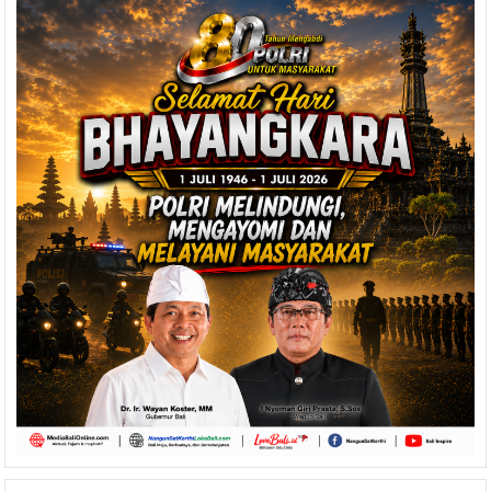
Nasional
dan
Provinsi
Bali
Rabu,
12-
1-
2022