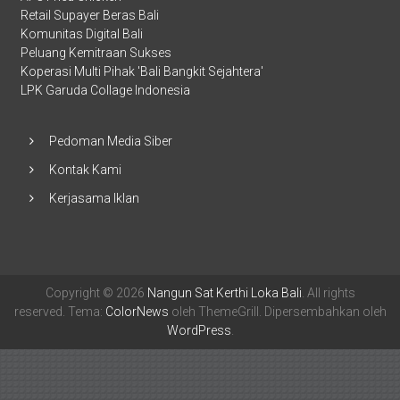
Retail Supayer Beras Bali
Komunitas Digital Bali
Peluang Kemitraan Sukses
Koperasi Multi Pihak 'Bali Bangkit Sejahtera'
LPK Garuda Collage Indonesia
Pedoman Media Siber
Kontak Kami
Kerjasama Iklan
Copyright © 2026
Nangun Sat Kerthi Loka Bali
. All rights
reserved. Tema:
ColorNews
oleh ThemeGrill. Dipersembahkan oleh
WordPress
.