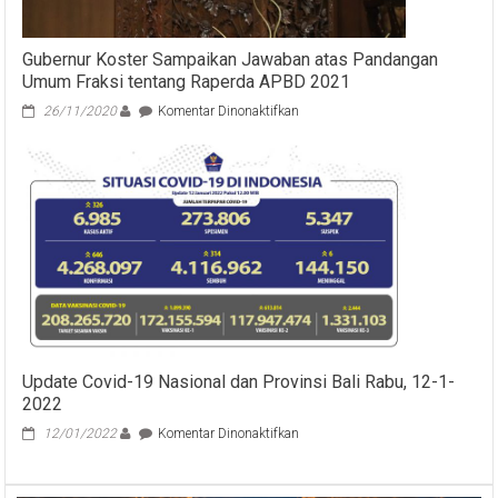
Gubernur Koster Sampaikan Jawaban atas Pandangan
Umum Fraksi tentang Raperda APBD 2021
pada
26/11/2020
Komentar Dinonaktifkan
Gubernur
Koster
Sampaikan
Jawaban
atas
Pandangan
Umum
Fraksi
tentang
Raperda
APBD
2021
Update Covid-19 Nasional dan Provinsi Bali Rabu, 12-1-
2022
pada
12/01/2022
Komentar Dinonaktifkan
Update
Covid-
19