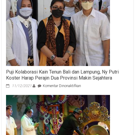
PPDN,
BISA
VAKSIN
DI
WANTILAN
DPRD
DAN
HARGA
SWAB
TES
DITURUNKAN
Puji Kolaborasi Kain Tenun Bali dan Lampung, Ny Putri
Koster Harap Perajin Dua Provinsi Makin Sejahtera
pada
11/12/2021
Komentar Dinonaktifkan
Puji
Kolaborasi
Kain
Tenun
Bali
dan
Lampung,
Ny
Putri