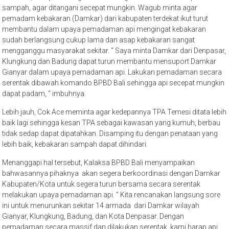
sampah, agar ditangani secepat mungkin. Wagub minta agar
pemadam kebakaran (Damkar) dari kabupaten terdekat ikut turut
membantu dalam upaya pemadaman api mengingat kebakaran
sudah berlangsung cukup lama dan asap kebakaran sangat
mengganggu masyarakat sekitar. “ Saya minta Damkar dari Denpasar,
Klungkung dan Badung dapat turun membantu mensuport Damkar
Gianyar dalam upaya pemadaman api. Lakukan pemadaman secara
serentak dibawah komando BPBD Bali sehingga api secepat mungkin
dapat padam, “ imbuhnya.
Lebih jauh, Cok Ace meminta agar kedepannya TPA Temesi ditata lebih
baik lagi sehingga kesan TPA sebagai kawasan yang kumuh, berbau
tidak sedap dapat dipatahkan. Disamping itu dengan penataan yang
lebih baik, kebakaran sampah dapat dihindari.
Menanggapi hal tersebut, Kalaksa BPBD Bali menyampaikan
bahwasannya pihaknya akan segera berkoordinasi dengan Damkar
Kabupaten/Kota untuk segera turun bersama secara serentak
melakukan upaya pemadaman api. “ Kita rencanakan langsung sore
ini untuk menurunkan sekitar 14 armada dari Damkar wilayah
Gianyar, Klungkung, Badung, dan Kota Denpasar. Dengan
pemadaman secara massif dan dilakukan serentak, kami harap api