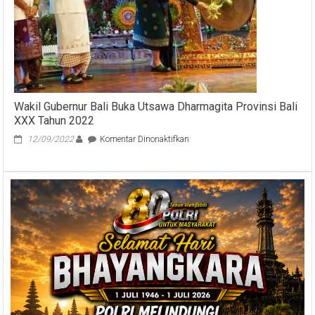
Koster
Harap
Perajin
Dua
Provinsi
Makin
Sejahtera
Wakil Gubernur Bali Buka Utsawa Dharmagita Provinsi Bali
XXX Tahun 2022
pada
12/09/2022
Komentar Dinonaktifkan
Wakil
Gubernur
Bali
Buka
Utsawa
Dharmagita
Provinsi
Bali
XXX
Tahun
2022