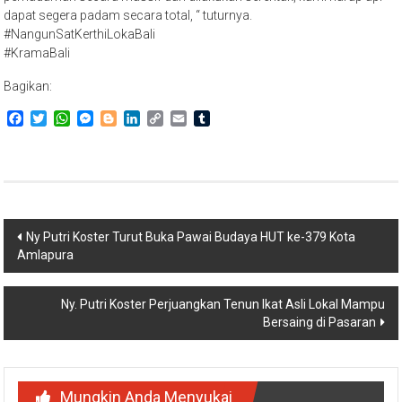
dapat segera padam secara total, “ tuturnya.
#NangunSatKerthiLokaBali
#KramaBali
Bagikan:
Facebook
Twitter
WhatsApp
Messenger
Blogger
LinkedIn
Copy
Email
Tumblr
Link
Navigasi
Ny Putri Koster Turut Buka Pawai Budaya HUT ke-379 Kota
Amlapura
pos
Ny. Putri Koster Perjuangkan Tenun Ikat Asli Lokal Mampu
Bersaing di Pasaran
Mungkin Anda Menyukai