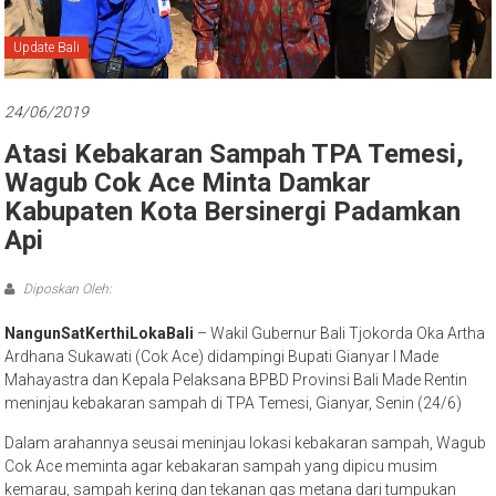
Bali
Update Bali
24/06/2019
Atasi Kebakaran Sampah TPA Temesi,
Wagub Cok Ace Minta Damkar
Kabupaten Kota Bersinergi Padamkan
Api
Diposkan Oleh:
NangunSatKerthiLokaBali
– Wakil Gubernur Bali Tjokorda Oka Artha
Ardhana Sukawati (Cok Ace) didampingi Bupati Gianyar I Made
Mahayastra dan Kepala Pelaksana BPBD Provinsi Bali Made Rentin
meninjau kebakaran sampah di TPA Temesi, Gianyar, Senin (24/6)
Dalam arahannya seusai meninjau lokasi kebakaran sampah, Wagub
Cok Ace meminta agar kebakaran sampah yang dipicu musim
kemarau, sampah kering dan tekanan gas metana dari tumpukan