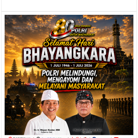
Ny
Putri
Koster
Ajak
Kelola
Sampah
Mulai
dari
Lingkup
Rumah
Tangga