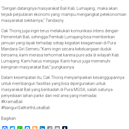
“Dengan datangnya masyarakat Bali Kab. Lumajang, maka akan
terjadi perputaran ekonomi yang mampu mengangkat petekonomian
masyarakat sekitarnya,” Tandasny.
Cak Thoriq juga ingin terus melakukan komunikasi intens dengan
Pemerintah Bali, sehingga Pemkab Lumajang bisa memberikan
jamuan yang layak terhadap setiap kegiatan keagamaan di Pura
Mandara Giri Semeru “Kami ingin secara kekeluargaan duduk
bersama, kami merasa terhormat karena pure ada di wilayah Kab.
Lumajang. Kami harus menjaga. Kami harus juga memenuhi
keinginan masyarakat Bali,” pungkasnya.
Dalam kesempatan itu, Cak Thoriq menyampaikan kesanggupannya
untuk membangun fasilitas yang bisa dipergunakan untuk
masyarakat Bali yang beribadah di Pura MGSA, salah satunya
penyediaan lahan parkir dan rest area yang memadai.
#KramaBali
#NangunSatKerthiLokaBali
Bagikan:
Facebook
Twitter
WhatsApp
Messenger
Blogger
LinkedIn
Copy
Email
Tumblr