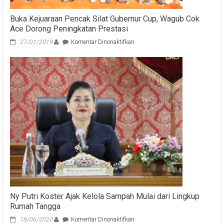
jadi
Pembina
Buka Kejuaraan Pencak Silat Gubernur Cup, Wagub Cok
Ace Dorong Peningkatan Prestasi
pada
27/01/2019
Komentar Dinonaktifkan
Buka
Kejuaraan
Pencak
Silat
Gubernur
Cup,
Wagub
Cok
Ace
Dorong
Peningkatan
Prestasi
Ny Putri Koster Ajak Kelola Sampah Mulai dari Lingkup
Rumah Tangga
pada
18/06/2020
Komentar Dinonaktifkan