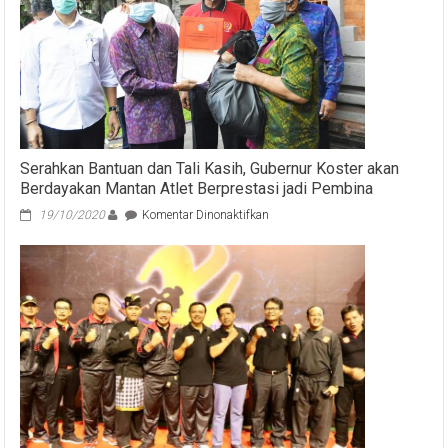
Serahkan Bantuan dan Tali Kasih, Gubernur Koster akan
Berdayakan Mantan Atlet Berprestasi jadi Pembina
pada
19/10/2020
Komentar Dinonaktifkan
Serahkan
Bantuan
dan
Tali
Kasih,
Gubernur
Koster
akan
Berdayakan
Mantan
Atlet
Berprestasi