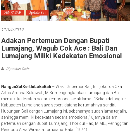
Bali
DENPASAR
Update Bali
11/04/2019
Adakan Pertemuan Dengan Bupati
Lumajang, Wagub Cok Ace : Bali Dan
Lumajang Miliki Kedekatan Emosional
Diposkan Oleh:
NangunSatKerthiLokaBali
– Wakil Gubernur Bali, Ir. Tjokorda Oka
Artha Ardana Sukawati, M.Si. mengungkapkan Lumajang dan Bali
memiliki kedekatan secara emosional sejak lama. “Setiap datang ke
Kabupaten Lumajang saya seperti datang ke rumahnya sendiri.
Hubungan Bali dengan Lumajang ini, sebenarnya sudah lama terjalin,
sehingga memiliki kedekatan secara emosional,” ujarnya dalam
pertemuan dengan Bupati Lumajang, Thoriqul Haq, M.ML., Peringgitan
Pendopo Arya Wiraraja Lumajang. Rabu (10/4).