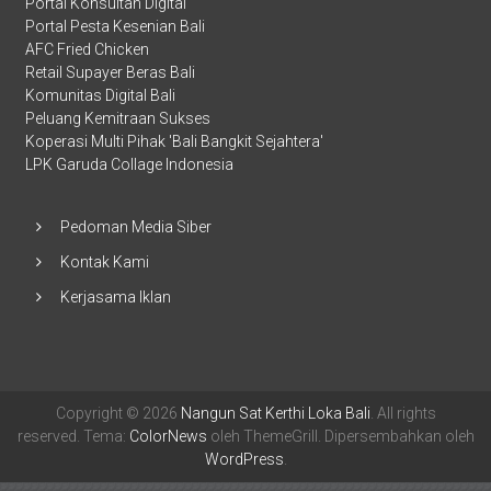
Portal Konsultan Digital
Portal Pesta Kesenian Bali
AFC Fried Chicken
Retail Supayer Beras Bali
Komunitas Digital Bali
Peluang Kemitraan Sukses
Koperasi Multi Pihak 'Bali Bangkit Sejahtera'
LPK Garuda Collage Indonesia
Pedoman Media Siber
Kontak Kami
Kerjasama Iklan
Copyright © 2026
Nangun Sat Kerthi Loka Bali
. All rights
reserved. Tema:
ColorNews
oleh ThemeGrill. Dipersembahkan oleh
WordPress
.