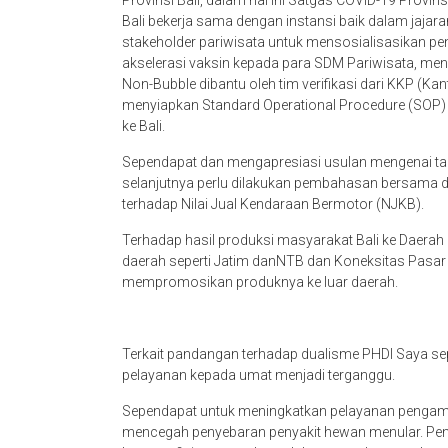
Provinsi Bali, dalam hal ini Satgas COVID-19 Provi
Bali bekerja sama dengan instansi baik dalam jajaran
stakeholder pariwisata untuk mensosialisasikan pen
akselerasi vaksin kepada para SDM Pariwisata, me
Non-Bubble dibantu oleh tim verifikasi dari KKP (K
menyiapkan Standard Operational Procedure (SOP
ke Bali.
Sependapat dan mengapresiasi usulan mengenai ta
selanjutnya perlu dilakukan pembahasan bersam
terhadap Nilai Jual Kendaraan Bermotor (NJKB).
Terhadap hasil produksi masyarakat Bali ke Daerah
daerah seperti Jatim danNTB dan Koneksitas Pasar
mempromosikan produknya ke luar daerah.
Terkait pandangan terhadap dualisme PHDI Saya s
pelayanan kepada umat menjadi terganggu.
Sependapat untuk meningkatkan pelayanan pengambil
mencegah penyebaran penyakit hewan menular. Pe