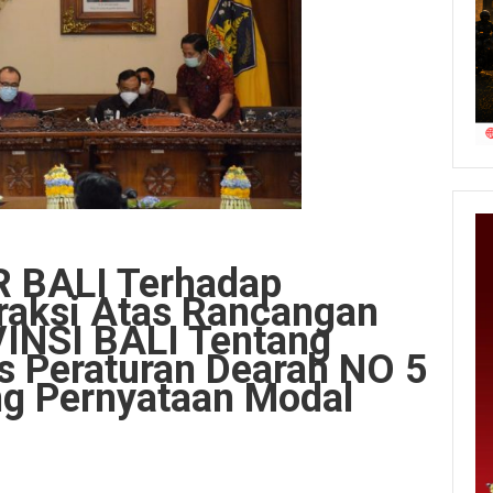
 BALI Terhadap
aksi Atas Rancangan
INSI BALI Tentang
s Peraturan Dearah NO 5
g Pernyataan Modal