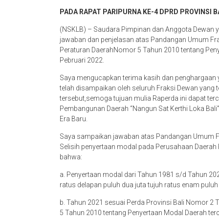
PADA RAPAT PARIPURNA KE-4 DPRD PROVINSI B
(NSKLB) – Saudara Pimpinan dan Anggota Dewan ya
jawaban dan penjelasan atas Pandangan Umum Frak
Peraturan DaerahNomor 5 Tahun 2010 tentang Peny
Pebruari 2022.
Saya mengucapkan terima kasih dan penghargaan y
telah disampaikan oleh seluruh Fraksi Dewan yang
tersebut,semoga tujuan mulia Raperda ini dapat te
Pembangunan Daerah “Nangun Sat Kerthi Loka Bali
Era Baru.
Saya sampaikan jawaban atas Pandangan Umum Fra
Selisih penyertaan modal pada Perusahaan Daerah P
bahwa:
a. Penyertaan modal dari Tahun 1981 s/d Tahun 2020
ratus delapan puluh dua juta tujuh ratus enam puluh
b. Tahun 2021 sesuai Perda Provinsi Bali Nomor 2
5 Tahun 2010 tentang Penyertaan Modal Daerah terc