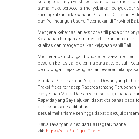
kurang efisiennya waktu pelaksanaan dan membutuhk
sama maka berpotensi menyebarkan penyakit dari sat
meningkatkan pelaksanaan Peraturan Gubernur Bal
dan Perlindungan Usaha Peternakan di Provinsi Bali.
Mengenai keberhasilan ekspor vanili pada prinsipny
Ketahanan Pangan akan mengeluarkan himbauan un
kualitas dan mengembalikan kejayaan vanili Bali.
Mengenai pemotongan bonus atlet, Saya mengambil
besaran bonus yang diterima para atlet, pelatih, Ket
pemotongan pajak penghasilan besaran nilainya s
Saudara Pimpinan dan Anggota Dewan yang terhor
Fraksi-fraksi terhadap Raperda tentang Perubahan
Penyertaan Modal Daerah yang sedang dibahas. Pan
Raperda yang Saya ajukan, dapat kita bahas pada f
dimaksud segera dibahas
sesuai mekanisme sehingga dapat disetujui bersam
Baru! Tayangan Video dari Bali Digital Channel
klik:
https://s.id/BaliDigitalChannel