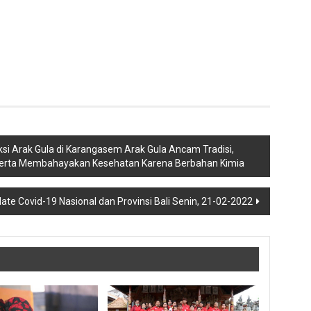
ksi Arak Gula di Karangasem Arak Gula Ancam Tradisi,
li serta Membahayakan Kesehatan Karena Berbahan Kimia
ate Covid-19 Nasional dan Provinsi Bali Senin, 21-02-2022