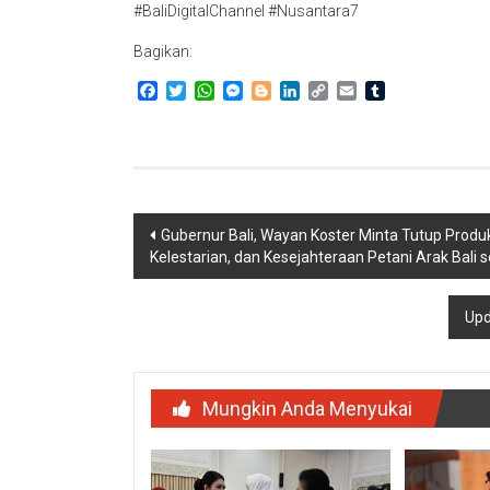
#BaliDigitalChannel #Nusantara7
Bagikan:
Facebook
Twitter
WhatsApp
Messenger
Blogger
LinkedIn
Copy
Email
Tumblr
Link
Navigasi
Gubernur Bali, Wayan Koster Minta Tutup Produ
Kelestarian, dan Kesejahteraan Petani Arak Ba
pos
Upd
Mungkin Anda Menyukai