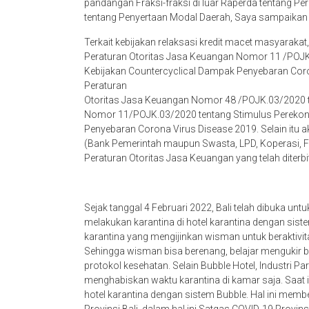
pandangan Fraksi-fraksi di luar Raperda tentang 
tentang Penyertaan Modal Daerah, Saya sampaikan 
Terkait kebijakan relaksasi kredit macet masyaraka
Peraturan Otoritas Jasa Keuangan Nomor 11 /POJK
Kebijakan Countercyclical Dampak Penyebaran Cor
Peraturan
Otoritas Jasa Keuangan Nomor 48 /POJK.03/2020 t
Nomor 11/POJK.03/2020 tentang Stimulus Perekon
Penyebaran Corona Virus Disease 2019. Selain it
(Bank Pemerintah maupun Swasta, LPD, Koperasi, Fin
Peraturan Otoritas Jasa Keuangan yang telah diterbi
Sejak tanggal 4 Februari 2022, Bali telah dibuka un
melakukan karantina di hotel karantina dengan sist
karantina yang mengijinkan wisman untuk beraktivit
Sehingga wisman bisa berenang, belajar mengukir 
protokol kesehatan. Selain Bubble Hotel, Industri P
menghabiskan waktu karantina di kamar saja. Saat in
hotel karantina dengan sistem Bubble. Hal ini mem