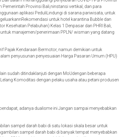
nsi Bali dalam menanggulangi penyebaran COVID-19 di Provinsi
 Pemerintah Provinsi Bali,ninstansi vertikal, dan para
ggunaan aplikasi PeduliLindungi di sarana pariwisata, untuk
ngeluarkannRekomendasi untuk hotel karantina Bubble dan
antor Kesehatan Pelabuhan) Kelas 1 Denpasar dan PHRI Bali,
) untuk manajemen/penerimaan PPLN/ wisman yang datang
rif Pajak Kendaraan Bermotor, namun demikian untuk
a dalam penyusunan penyesuaian Harga Pasaran Umum (HPU)
 lain sudah ditindaklanjuti dengan MoUdengan beberapa
 Lelang Komoditas dengan pelaku usaha atau petani produsen
ependapat, adanya dualisme ini Jangan sampai menyebabkan
an sampel darah babi di satu lokasi skala besar untuk
ngambilan sampel darah babi di banyak tempat menyebabkan