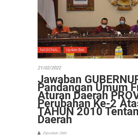
NASIONAL
Update Bali
21/02/2022
Jawaban GUBERNUR
Pandangan Umum Fr
Aturan Daerah PROV
Perubahan Ke-2 Ata
TAHUN 2010 Tentan
Daerah
Diposkan Oleh: