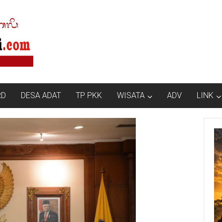
RD
DESA ADAT
TP PKK
WISATA
ADV
LINK