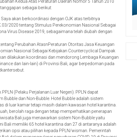
Perubahan Kedua Atas Peraturan Daerah Nomor 5 Tahun 2010
tanggapan sebagai berikut:
t, Saya akan berkoordinasi dengan OJK atas terbitnya
.03/2020 tentang Stimulus Perekonomian Nasional Sebagai
ona Virus Disease 2019, sebagaimana telah diubah dengan
entang Perubahan AtasnPeraturan Otoritas Jasa Keuangan
omian Nasional Sebagai Kebijakan Countercyclical Dampak
u akan dilakukan koordinasi dan mendorong Lembaga Keuangan
ance dan lain-lain) di Provinsi Bali, agar berpedoman pada
tkantersebut.
tuk PPLN (Pelaku Perjalanan Luar Negeri). PPLN dapat
em Bubble dan Non-Bubble. Hotel Bubble adalah sistem
as di luar kamar tetapi masih dalam kawasan hotel karantina.
buah, berolah raga dengan tetap memperhatikan penerapan
ariwisata Bali juga menawarkan sistem Non-Bubble yaitu
i Bali memiliki 65 hotel karantina dan 27 di antaranya adalah
berikan opsi atau pilihan kepada PPLN/wisman. Pemerintah