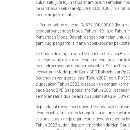
puluh satu juta tujuh ratus enam puluh sembilan rib
penambahan sebesar Rp579.000.000,00 (lima ratus 
sembilan juta rupiah).
c. Penambahan sebesar Rp579.000.000,00 (lima rat
sebagai penyertaan Modal Tahun 1981 s/d Tahun 19
Penyertaan Modal Daerah, dengan perincian untuk b
ganti rugi pengambilalihan unit perkebunan pekutata
Terhadap dukungan agar Pemerintah Provinsi Bali 
strategis yang dilakukan dengan mengupayakan kek
menjadi pemegang saham mayoritas. Sesuai Perda 
penyertaan Modal pada Bank BPD Bali sebesar Rp225.
Sedangkan yang terealisasi Tahun 2021 baru Rp30.00
diupayakan Tahun 2023, disesuaikan dengan kemam
pada Bank BPD Bali posisi s/d Tahun 2021 sebesar
sembilan ratus dua belas ribu rupiah) atau 34,63% 
Sependapat mengenai kondisi Perusda Bali saat in
dengan pihak mitra dan tenaga kerja tahun sebelu
evaluasi atas kinerja agar sesuai dengan rencana b
Tahun 2023 sudah dapat memberikan dividen. Saud