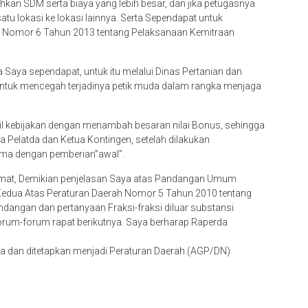
an SDM serta biaya yang lebih besar, dan jika petugasnya
u lokasi ke lokasi lainnya. Serta Sependapat untuk
i Nomor 6 Tahun 2013 tentang Pelaksanaan Kemitraan
a Saya sependapat, untuk itu melalui Dinas Pertanian dan
tuk mencegah terjadinya petik muda dalam rangka menjaga
 kebijakan dengan menambah besaran nilai Bonus, sehingga
ua Pelatda dan Ketua Kontingen, setelah dilakukan
ama dengan pemberian”awal”.
mat, Demikian penjelasan Saya atas Pandangan Umum
 Kedua Atas Peraturan Daerah Nomor 5 Tahun 2010 tentang
dangan dan pertanyaan Fraksi-fraksi diluar substansi
orum-forum rapat berikutnya. Saya berharap Raperda
a dan ditetapkan menjadi Peraturan Daerah.(AGP/DN)