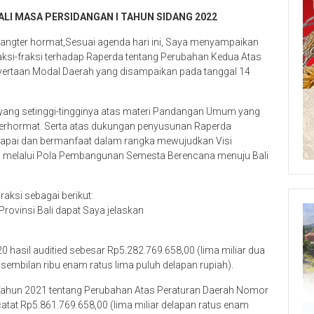
ALI MASA PERSIDANGAN I TAHUN SIDANG 2022
ngter hormat,Sesuai agenda hari ini, Saya menyampaikan
si-fraksi terhadap Raperda tentang Perubahan Kedua Atas
ertaan Modal Daerah yang disampaikan pada tanggal 14
ang setinggi-tingginya atas materi Pandangan Umum yang
 terhormat. Serta atas dukungan penyusunan Raperda
rcapai dan bermanfaat dalam rangka mewujudkan Visi
” melalui Pola Pembangunan Semesta Berencana menuju Bali
ksi sebagai berikut:
rovinsi Bali dapat Saya jelaskan
 hasil auditied sebesar Rp5.282.769.658,00 (lima miliar dua
 sembilan ribu enam ratus lima puluh delapan rupiah).
 Tahun 2021 tentang Perubahan Atas Peraturan Daerah Nomor
atat Rp5.861.769.658,00 (lima miliar delapan ratus enam