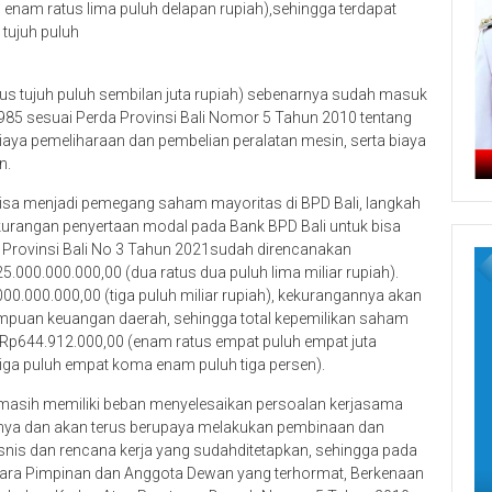
u enam ratus lima puluh delapan rupiah),sehingga terdapat
tujuh puluh
us tujuh puluh sembilan juta rupiah) sebenarnya sudah masuk
85 sesuai Perda Provinsi Bali Nomor 5 Tahun 2010 tentang
iaya pemeliharaan dan pembelian peralatan mesin, serta biaya
n.
bisa menjadi pemegang saham mayoritas di BPD Bali, langkah
urangan penyertaan modal pada Bank BPD Bali untuk bisa
Provinsi Bali No 3 Tahun 2021sudah direncanakan
000.000.000,00 (dua ratus dua puluh lima miliar rupiah).
0.000.000,00 (tiga puluh miliar rupiah), kekurangannya akan
puan keuangan daerah, sehingga total kepemilikan saham
 Rp644.912.000,00 (enam ratus empat puluh empat juta
(tiga puluh empat koma enam puluh tiga persen).
i masih memiliki beban menyelesaikan persoalan kerjasama
mnya dan akan terus berupaya melakukan pembinaan dan
isnis dan rencana kerja yang sudahditetapkan, sehingga pada
ara Pimpinan dan Anggota Dewan yang terhormat, Berkenaan