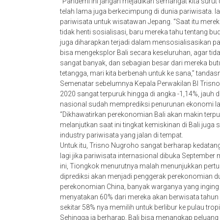
“Pandemi ini jangan mejadikan semangat kita surut 
telah lama juga berkecimpung di dunia pariwisata. 
pariwisata untuk wisatawan Jepang. “Saat itu mereka
tidak henti sosialisasi, baru mereka tahu tentang bud
juga diharapkan terjadi dalam mensosialisasikan p
bisa mengeksplor Bali secara keseluruhan, agar tida
sangat banyak, dan sebagian besar dari mereka butu
tetangga, mari kita berbenah untuk ke sana,” tandas
Semenatar sebelumnya Kepala Perwakilan BI Trisno
2020 sangat terpuruk hingga di angka -1,14%, jauh di
nasional sudah memprediksi penurunan ekonomi lagi
“Dikhawatirkan perekonomian Bali akan makin terpur
melanjutkan saat ini tingkat kemiskinan di Bali j
industry pariwisata yang jalan di tempat.
Untuk itu, Trisno Nugroho sangat berharap kedatan
lagi jika pariwisata internasional dibuka Septembe
ini, Tiongkok menurutnya malah menunjukkan pertum
diprediksi akan menjadi penggerak perekonomian d
perekonomian China, banyak warganya yang inging ber
menyatakan 60% dari mereka akan berwisata tahun 20
sekitar 58% nya memilih untuk berlibur ke pulau tropi
Sehingga ia berharap, Bali bisa menangkap peluang ini