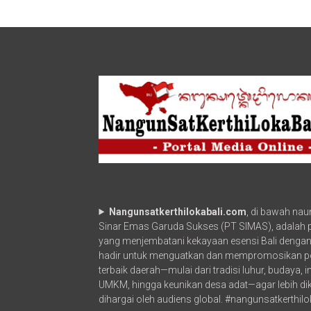
Koster
Turun
Langsung
Gotong
Royong
Bersihkan
Lingkungan
Bersama
Masyarakat
Desa
Adat
Batuyang
Nangunsatkerthilokabali.com
, di bawah na
Sinar Emas Garuda Sukses (PT SIMAS), adalah po
yang menjembatani kekayaan esensi Bali dengan
hadir untuk menguatkan dan mempromosikan p
terbaik daerah—mulai dari tradisi luhur, budaya, 
UMKM, hingga keunikan desa adat—agar lebih di
dihargai oleh audiens global. #nangunsatkerthilo