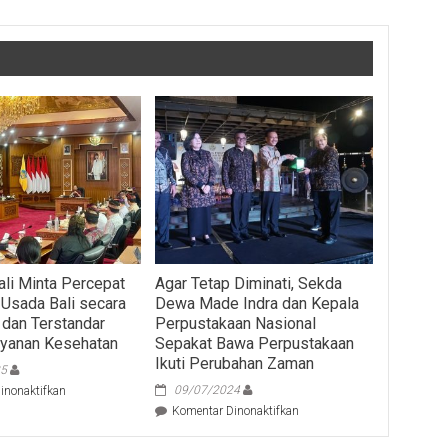
ali Minta Percepat
Agar Tetap Diminati, Sekda
Usada Bali secara
Dewa Made Indra dan Kepala
 dan Terstandar
Perpustakaan Nasional
ayanan Kesehatan
Sepakat Bawa Perpustakaan
Ikuti Perubahan Zaman
25
pada
09/07/2024
inonaktifkan
Gubernur
pada
Komentar Dinonaktifkan
Bali
Agar
Minta
Tetap