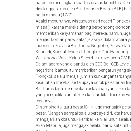
harus mementingkan kualitas di atas kuantitas. De
diselenggarakan oleh Bali Tourism Board (BTB) berte
pada minggu (17/7).
Apalgi menurutnya, wisatawan dari negeri Tiongkok
missal), karena mereka dating berbondong-bondong ke B
memberikan kenyamanan bagi mereka, namun juga ha
menjadi korban pariwisata,” jelasnya dalam acara 
Indonesia Provinsi Bali Trisno Nugroho, Perwakilan
Kusnadi, Konsul Jenderal Tiongkok Gou Haodong, Dir
Witjaksono, Wakil Ketua Shenzhen travel serta GM
Dalam acara yang dipandu oleh CEO Bali CEB Levi
negeri tirai bambu itu memberikan pengaruh yang sig
Tiongkok selalu merajai jumlah kunkungan terbanyak 
kebutuhan mereka, serta upaya untuk pelestarian l
Bali harus bisa memberikan pelayanan yang lebih ba
yang berkualitas untuk mereka, dan kita diberikan w
tegasnya.
Di samping itu, guru besar ISI ini juga mengajak pela
besar. “Jangan sampai terlalu percaya diri, kita ha
mengajarkan kita untuk kembali ke nilai luhur, selalu
Akan tetapi, ia juga mengajak pelaku pariwisata unt