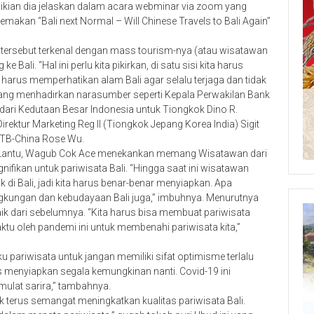
mikian dia jelaskan dalam acara webminar via zoom yang
makan “Bali next Normal – Will Chinese Travels to Bali Again”
 tersebut terkenal dengan mass tourism-nya (atau wisatawan
ali. “Hal ini perlu kita pikirkan, di satu sisi kita harus
rus memperhatikan alam Bali agar selalu terjaga dan tidak
yang menhadirkan narasumber seperti Kepala Perwakilan Bank
 dari Kedutaan Besar Indonesia untuk Tiongkok Dino R.
ektur Marketing Reg II (Tiongkok Jepang Korea India) Sigit
 BTB-China Rose Wu.
e Lantu, Wagub Cok Ace menekankan memang Wisatawan dari
nifikan untuk pariwisata Bali. “Hingga saat ini wisatawan
di Bali, jadi kita harus benar-benar menyiapkan. Apa
ingkungan dan kebudayaan Bali juga,” imbuhnya. Menurutnya
ik dari sebelumnya. “Kita harus bisa membuat pariwisata
aktu oleh pandemi ini untuk membenahi pariwisata kita,”
ku pariwisata untuk jangan memiliki sifat optimisme terlalu
rus menyiapkan segala kemungkinan nanti. Covid-19 ini
 mulat sarira,” tambahnya.
uk terus semangat meningkatkan kualitas pariwisata Bali.