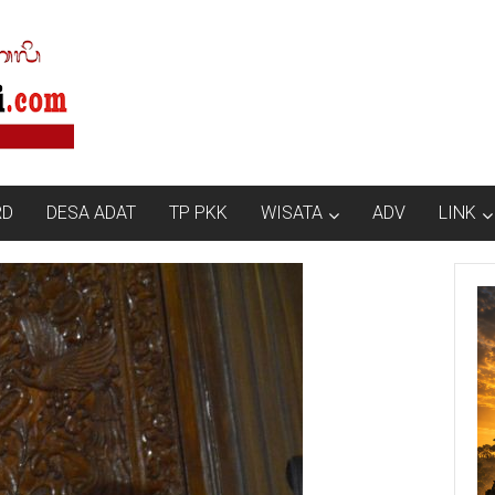
RD
DESA ADAT
TP PKK
WISATA
ADV
LINK