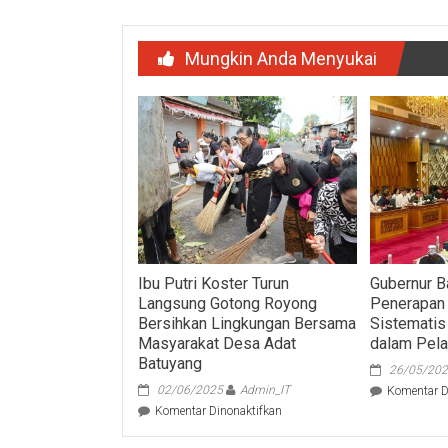
Mungkin Anda Menyukai
Ibu Putri Koster Turun
Gubernur B
Langsung Gotong Royong
Penerapan 
Bersihkan Lingkungan Bersama
Sistematis
Masyarakat Desa Adat
dalam Pel
Batuyang
26/05/20
02/06/2025
Admin_IT
Komentar D
pada
Komentar Dinonaktifkan
Ibu
Putri