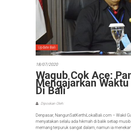
Update Bali
18/07/2020
Wagub Cok Ace: Pan
Mengajarkan Waktu 
Di Bali
Diposkan Oleh:
Denpasar, NangunSatKerthiLokaBali.com – Wakil Gu
menyatakan selalu ada hikmah di balik setiap musiba
memang terpuruk sangat dalam, namun ia menekanka