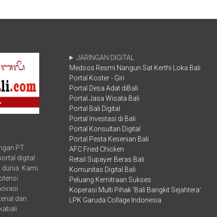
Percepat
Diminati,
Penerapan
Sekda
Usada
Dewa
Bali
Made
secara
Indra
Sistematis
dan
JARINGAN DIGITAL
dan
Kepala
Medsos Resmi Nangun Sat Kerthi Loka Bali
Terstandar
Perpustakaan
dalam
Portal Koster - Giri
Nasional
Pelayanan
Sepakat
Portal Desa Adat diBali
Kesehatan
Bawa
Portal Jasa Wisata Bali
Perpustakaan
Portal Bali Digital
Ikuti
Portal Investasi di Bali
Perubahan
Portal Konsultan Digital
Zaman
Portal Pesta Kesenian Bali
ungan PT
AFC Fried Chicken
rtal digital
Retail Supayer Beras Bali
 dunia. Kami
Komunitas Digital Bali
otensi
Peluang Kemitraan Sukses
inovasi
Koperasi Multi Pihak 'Bali Bangkit Sejahtera'
kenal dan
LPK Garuda Collage Indonesia
kabali