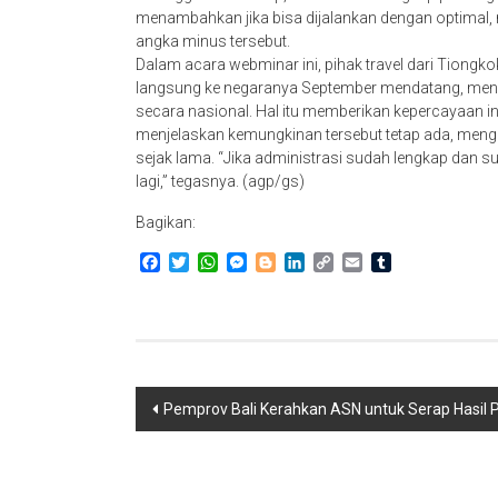
menambahkan jika bisa dijalankan dengan optimal, 
angka minus tersebut.
Dalam acara webminar ini, pihak travel dari Tion
langsung ke negaranya September mendatang, mengin
secara nasional. Hal itu memberikan kepercayaan in
menjelaskan kemungkinan tersebut tetap ada, mengi
sejak lama. “Jika administrasi sudah lengkap dan sud
lagi,” tegasnya. (agp/gs)
Bagikan:
Facebook
Twitter
WhatsApp
Messenger
Blogger
LinkedIn
Copy
Email
Tumblr
Link
Navigasi
Pemprov Bali Kerahkan ASN untuk Serap Hasil 
pos