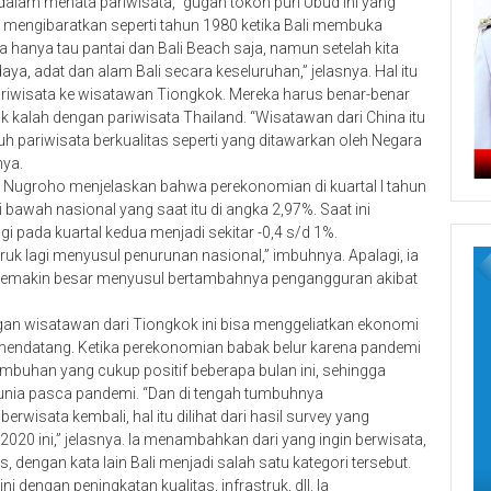
dalam menata pariwisata,” gugah tokoh puri Ubud ini yang
Ia mengibaratkan seperti tahun 1980 ketika Bali membuka
 hanya tau pantai dan Bali Beach saja, namun setelah kita
aya, adat dan alam Bali secara keseluruhan,” jelasnya. Hal itu
ariwisata ke wisatawan Tiongkok. Mereka harus benar-benar
k kalah dengan pariwisata Thailand. “Wisatawan dari China itu
h pariwisata berkualitas seperti yang ditawarkan oleh Negara
nya.
 Nugroho menjelaskan bahwa perekonomian di kuartal I tahun
 bawah nasional yang saat itu di angka 2,97%. Saat ini
 pada kuartal kedua menjadi sekitar -0,4 s/d 1%.
uk lagi menyusul penurunan nasional,” imbuhnya. Apalagi, ia
uga semakin besar menyusul bertambahnya pengangguran akibat
gan wisatawan dari Tiongkok ini bisa menggeliatkan ekonomi
r mendatang. Ketika perekonomian babak belur karena pandemi
buhan yang cukup positif beberapa bulan ini, sehingga
unia pasca pandemi. “Dan di tengah tumbuhnya
wisata kembali, hal itu dilihat dari hasil survey yang
20 ini,” jelasnya. Ia menambahkan dari yang ingin berwisata,
s, dengan kata lain Bali menjadi salah satu kategori tersebut.
 dengan peningkatan kualitas, infrastruk, dll. Ia