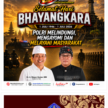
Netralitas
Pemilu,
Dukungan
ASN
Hanya
Dilakukan
di
Bilik
TPS