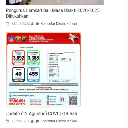
Pengurus Lemkari Bali Masa Bhakti 2020-2025
Dikukuhkan
pada
13/12/2020
Komentar Dinonaktifkan
Pengurus
Lemkari
Bali
Masa
Bhakti
2020-
2025
Dikukuhkan
Update (12 Agustus) COVID-19 Bali
pada
12/08/2020
Komentar Dinonaktifkan
Update