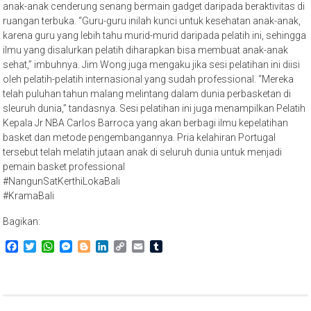
anak-anak cenderung senang bermain gadget daripada beraktivitas di
ruangan terbuka. “Guru-guru inilah kunci untuk kesehatan anak-anak,
karena guru yang lebih tahu murid-murid daripada pelatih ini, sehingga
ilmu yang disalurkan pelatih diharapkan bisa membuat anak-anak
sehat,” imbuhnya. Jim Wong juga mengaku jika sesi pelatihan ini diisi
oleh pelatih-pelatih internasional yang sudah professional. “Mereka
telah puluhan tahun malang melintang dalam dunia perbasketan di
sleuruh dunia,” tandasnya. Sesi pelatihan ini juga menampilkan Pelatih
Kepala Jr NBA Carlos Barroca yang akan berbagi ilmu kepelatihan
basket dan metode pengembangannya. Pria kelahiran Portugal
tersebut telah melatih jutaan anak di seluruh dunia untuk menjadi
pemain basket professional
#NangunSatKerthiLokaBali
#KramaBali
Bagikan:
Facebook
Twitter
WhatsApp
Messenger
Blogger
LinkedIn
Copy
Email
Tumblr
Link