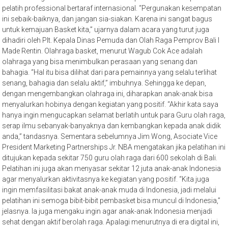
pelatih professional bertaraf internasional. “Pergunakan kesempatan
ini sebaik-baiknya, dan jangan sia-siakan. Karena ini sangat bagus
untuk kemajuan Basket kita,” ujarnya dalam acara yang turut juga
dihadiri oleh Plt. Kepala Dinas Pemuda dan Olah Raga Pemprov Bali I
Made Rentin. Olahraga basket, menurut Wagub Cok Ace adalah
olahraga yang bisa menimbulkan perasaan yang senang dan
bahagia. “Hal itu bisa dilihat dari para pemainnya yang selalu terlihat
senang, bahagia dan selalu aktif,” imbuhnya. Sehingga ke depan,
dengan mengembangkan olahraga ini, diharapkan anak-anak bisa
menyalurkan hobinya dengan kegiatan yang positif. “Akhir kata saya
hanya ingin mengucapkan selamat berlatih untuk para Guru olah raga,
serap ilmu sebanyak-banyaknya dan kembangkan kepada anak didik
anda,” tandasnya. Sementara sebelumnya Jim Wong, Asociate Vice
President Marketing Partnerships Jr. NBA mengatakan jika pelatihan ini
ditujukan kepada sekitar 750 guru olah raga dari 600 sekolah di Bali.
Pelatihan ini juga akan menyasar sekitar 12 juta anak-anak Indonesia
agar menyalurkan aktivitasnya ke kegiatan yang positif. “Kita juga
ingin memfasilitasi bakat anak-anak muda di Indonesia, jadi melalui
pelatihan ini semoga bibit-bibit pembasket bisa muncul di Indonesia,”
jelasnya. Ia juga mengaku ingin agar anak-anak Indonesia menjadi
sehat dengan aktif berolah raga. Apalagi menurutnya di era digital ini,