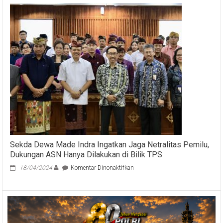
(12
Agustus)
COVID-
19
Bali
Sekda Dewa Made Indra Ingatkan Jaga Netralitas Pemilu,
Dukungan ASN Hanya Dilakukan di Bilik TPS
pada
18/04/2024
Komentar Dinonaktifkan
Sekda
Dewa
Made
Indra
Ingatkan
Jaga