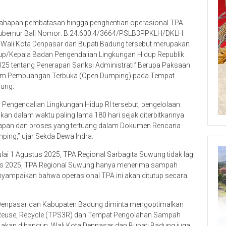
 tahapan pembatasan hingga penghentian operasional TPA
 Gubernur Bali Nomor: B.24.600.4/3664/PSLB3PPKLH/DKLH
da Wali Kota Denpasar dan Bupati Badung tersebut merupakan
idup/Kepala Badan Pengendalian Lingkungan Hidup Republik
25 tentang Penerapan Sanksi Administratif Berupa Paksaan
tem Pembuangan Terbuka (Open Dumping) pada Tempat
ung.
engendalian Lingkungan Hidup RI tersebut, pengelolaan
n dalam waktu paling lama 180 hari sejak diterbitkannya
 tahapan dan proses yang tertuang dalam Dokumen Rencana
ing,” ujar Sekda Dewa Indra.
 1 Agustus 2025, TPA Regional Sarbagita Suwung tidak lagi
tus 2025, TPA Regional Suwung hanya menerima sampah
nyampaikan bahwa operasional TPA ini akan ditutup secara
 Denpasar dan Kabupaten Badung diminta mengoptimalkan
Reuse, Recycle (TPS3R) dan Tempat Pengolahan Sampah
akan dibangun. Wali Kota Denpasar dan Bupati Badung juga