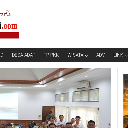
RD
DESA ADAT
TP PKK
WISATA
ADV
LINK