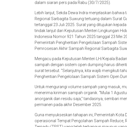
dalam siaran pers pada Rabu (30/7/2025).
Lebih lanjut, Sekda Dewa Indra menjelaskan bahwa
Regional Sarbagita Suwung tertuang dalam Surat
tertanggal 23 Juli 2025. Surat yang ditujukan kepa
tindak lanjut dari Keputusan Menteri Lingkungan H
Indonesia Nomor 921 Tahun 2025 tanggal 23 Mei 20
Pemerintah Penghentian Pengelolaan Sampah Sis
Pemrosesan Akhir Sampah Regional Sarbagita Suw
Mengacu pada Keputusan Menteri LH/Kepala Badan P
sampah dengan sistem open dumping harus dihentika
surat tersebut. “Selanjutnya, kita wajib mengikuti
Penghentian Pengelolaan Sampah Sistem Open Dump
Untuk mengurangi volume sampah yang masuk, mulai
menerima kiriman sampah organik. “Mulai 1 Agus
anorganik dan residu saja,” tandasnya, sembari me
permanen pada akhir Desember 2025.
Guna menyukseskan tahapan ini, Pemerintah Kota
operasional Tempat Pengolahan Sampah Reduce, 
Terpadu (TPST) yang telah terbangun maupun yang 