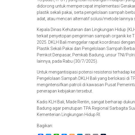
didorong untuk mempercepat implementasi Geraka
plastik sekali pakai, serta pengelolaan sampah ber
adat, atau mencari alternatif solusi/metode lainny
Kepala Dinas Kehutanan dan Lingkungan Hidup (KLH) 
terkait penyetopan pengiriman sampah organik ke 
2025. DKLH Bali menggelar rapat koordinasi deng
Plastik Sekali Pakai dan Pengelolaan Sampah Berba
Pemkot Denpasar, Pemkab Badung, unsur TNI/Polri, 
lainnya, pada Rabu (30/7/2025).
Untuk mengantisipasi potensi resistensi terhadap k
Pengelolaan Sampah DKLH Bali yang berlokasi di TP
mengintensifkan patroli di kawasan Pusat Pemerin
penerapan kebijakan tersebut.
Kadis KLH Bali, Made Rentin, sangat berharap duk
Badung agar penutupan TPA Regional Sarbagita Suw
Kementerian Lingkungan Hidup RI.
Bagikan: