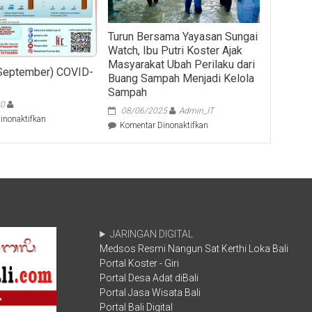
Turun Bersama Yayasan Sungai
Watch, Ibu Putri Koster Ajak
Masyarakat Ubah Perilaku dari
 September) COVID-
Buang Sampah Menjadi Kelola
Sampah
20
08/06/2025
Admin_IT
pada
inonaktifkan
pada
Komentar Dinonaktifkan
Update
Turun
(5
Bersama
September)
Yayasan
COVID-
Sungai
19
Watch,
Bali
Ibu
Putri
Koster
JARINGAN DIGITAL
Ajak
Medsos Resmi Nangun Sat Kerthi Loka Bali
Masyarakat
Portal Koster - Giri
Ubah
Perilaku
Portal Desa Adat diBali
dari
Portal Jasa Wisata Bali
Buang
Portal Bali Digital