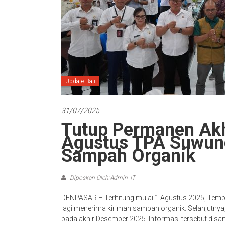
Update Bali
31/07/2025
Tutup Permanen Akh
Agustus TPA Suwung
Sampah Organik
Diposkan Oleh:Admin_IT
DENPASAR – Terhitung mulai 1 Agustus 2025, Temp
lagi menerima kiriman sampah organik. Selanjutnya,
pada akhir Desember 2025. Informasi tersebut disam