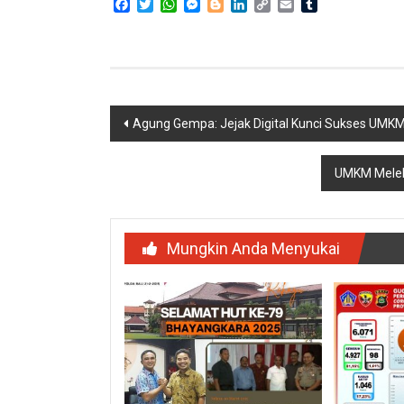
Facebook
Twitter
WhatsApp
Messenger
Blogger
LinkedIn
Copy
Email
Tumblr
Link
Navigasi
Agung Gempa: Jejak Digital Kunci Sukses UMKM
pos
UMKM Melek 
Mungkin Anda Menyukai