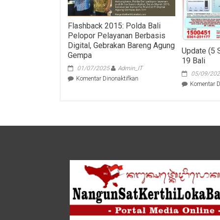
Flashback 2015: Polda Bali
Pelopor Pelayanan Berbasis
Digital, Gebrakan Bareng Agung
Update (5
Gempa
19 Bali
01/07/2025
Admin_IT
05/09/20
pada
Komentar Dinonaktifkan
Komentar D
Flashback
2015:
Polda
Bali
Pelopor
Pelayanan
Berbasis
Digital,
Gebrakan
Bareng
Agung
Gempa