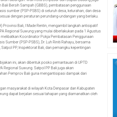
n Bali Bersih Sampah (GBBS), pembatasan penggunaan
basis sumber (PSP-PSBS) di seluruh desa, kelurahan, dan desa
a sesuai dengan peraturan perundang-undangan yang berlaku.
Provinsi Bali, I Made Rentin, mengambil langkah antisipatif
TPA Regional Suwung yang mulai diberlakukan pada 1 Agustus
an melibatkan Koordinator Pokja Pembatasan Penggunaan
sis Sumber (PSP-PSBS), Dr. Luh Riniti Rahayu, bersama
Satpol PP, Inspektorat Bali, dan pemangku kepentingan
ebijakan ini, akan dibentuk posko pemantauan di UPTD
A Regional Suwung. Satpol PP Bali juga akan
tahan Pemprov Bali guna mengantisipasi dampak dari
ungan masyarakat di wilayah Kota Denpasar dan Kabupaten
ung dapat berjalan sesuai tahapan yang diamanatkan oleh