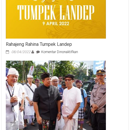
Rahajeng Rahina Tumpek Landep
pada
08/04/2022
Komentar Dinonaktifkan
Rahajeng
Rahina
Tumpek
Landep