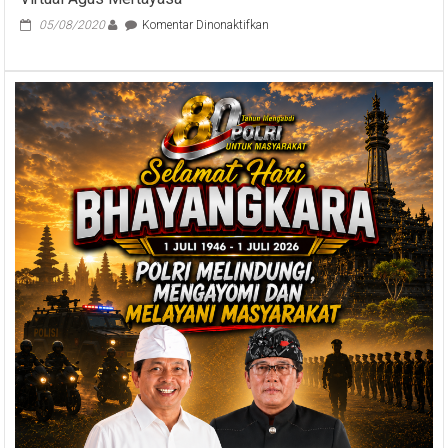
2024
pada
05/08/2020
Komentar Dinonaktifkan
Sampaikan
Rasa
Bangga,
Ny
Putri
Koster
Hadiri
Pameran
Virtual
Agus
Mertayasa