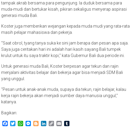
tampak akrab bersama para pengunjung. Ia duduk bersama para
muda-mudi dan bertukar kisah, pikiran sekaligus menyerap aspirasi
generasi muda Bali.
Koster juga memberikan wejangan kepada muda mudi yang rata-rata
masih pelajar mahasiswa dan pekerja.
“Saat obrol, tyang tanya suka ke sini jam berapa dan pesan apa saja.
Saya juga ceritakan hari ini adalah hari kasih sayang Bali tumpek
krulut untuk itu saya traktir kopi,” kata Gubernur Bali dua periode ini.
Untuk generasi muda Bali, Koster berpesan agar tekun dan rajin
menjalani aktivitas belajar dan bekerja agar bisa menjadi SDM Bali
yang unggul.
“Pesan untuk anak-anak muda, supaya dia tekun, rajin belajar, kalau
kerja rajin bekerja akan menjadi sumber daya manusia unggul,”
katanya.
Bagikan:
Facebook
Twitter
WhatsApp
Messenger
Blogger
LinkedIn
Copy
Email
Tumblr
Link