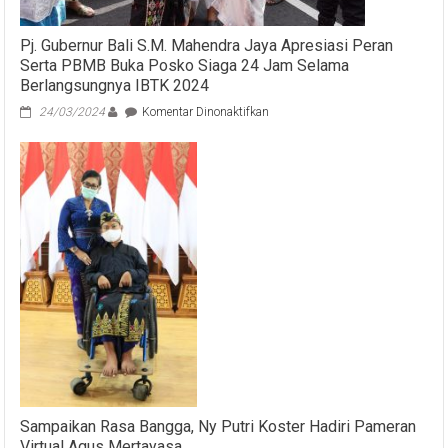
Pj. Gubernur Bali S.M. Mahendra Jaya Apresiasi Peran
Serta PBMB Buka Posko Siaga 24 Jam Selama
Berlangsungnya IBTK 2024
pada
24/03/2024
Komentar Dinonaktifkan
Pj.
Gubernur
Bali
S.M.
Mahendra
Jaya
Apresiasi
Peran
Serta
PBMB
Buka
Posko
Siaga
24
Jam
Selama
Berlangsungnya
Sampaikan Rasa Bangga, Ny Putri Koster Hadiri Pameran
IBTK
Virtual Agus Mertayasa