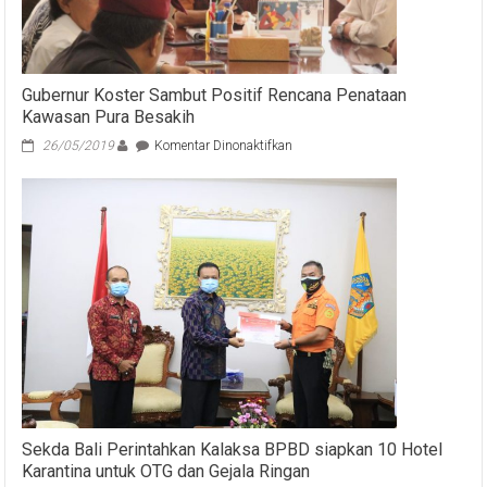
Trauma
Pasca
Gempa
Gubernur Koster Sambut Positif Rencana Penataan
Kawasan Pura Besakih
pada
26/05/2019
Komentar Dinonaktifkan
Gubernur
Koster
Sambut
Positif
Rencana
Penataan
Kawasan
Pura
Besakih
Sekda Bali Perintahkan Kalaksa BPBD siapkan 10 Hotel
Karantina untuk OTG dan Gejala Ringan