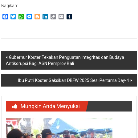
Bagikan:
Facebook
Twitter
WhatsApp
Messenger
Blogger
LinkedIn
Copy
Email
Tumblr
Link
Navigasi
Gubernur Koster Tekakan Penguatan Integritas dan Budaya
Antikorupsi Bagi ASN Pemprov Bali
pos
Ibu Putri Koster Saksikan DBFW 2025 Sesi Pertama Day-4
Mungkin Anda Menyukai