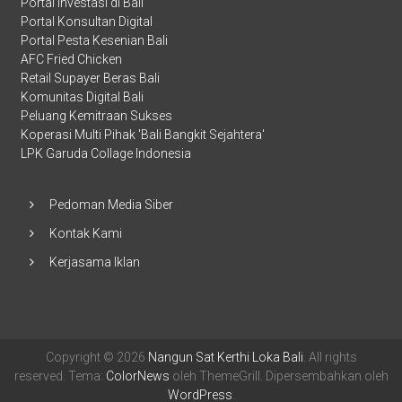
Portal Investasi di Bali
Portal Konsultan Digital
Portal Pesta Kesenian Bali
AFC Fried Chicken
Retail Supayer Beras Bali
Komunitas Digital Bali
Peluang Kemitraan Sukses
Koperasi Multi Pihak 'Bali Bangkit Sejahtera'
LPK Garuda Collage Indonesia
Pedoman Media Siber
Kontak Kami
Kerjasama Iklan
Copyright © 2026
Nangun Sat Kerthi Loka Bali
. All rights
reserved. Tema:
ColorNews
oleh ThemeGrill. Dipersembahkan oleh
WordPress
.