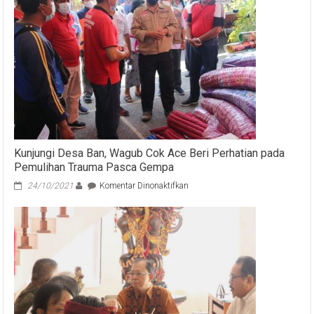
Kunjungi Desa Ban, Wagub Cok Ace Beri Perhatian pada
Pemulihan Trauma Pasca Gempa
pada
24/10/2021
Komentar Dinonaktifkan
Kunjungi
Desa
Ban,
Wagub
Cok
Ace
Beri
Perhatian
pada
Pemulihan