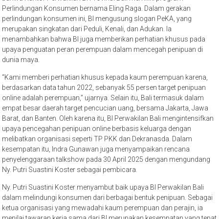
Perlindungan Konsumen bernama Eling Raga. Dalam gerakan
perlindungan konsumen ini, BI mengusung slogan PeKA, yang
merupakan singkatan dari Peduli, Kenali, dan Adukan. Ia
menambahkan bahwa BI juga memberikan perhatian khusus pada
upaya penguatan peran perempuan dalam mencegah penipuan di
dunia maya.
“Kami memberi perhatian khusus kepada kaum perempuan karena,
berdasarkan data tahun 2022, sebanyak 55 persen target penipuan
online adalah perempuan,” ujarnya. Selain itu, Bali termasuk dalam
empat besar daerah target pencucian uang, bersama Jakarta, Jawa
Barat, dan Banten. Oleh karena itu, BI Perwakilan Bali mengintensifkan
upaya pencegahan penipuan online berbasis keluarga dengan
melibatkan organisasi seperti TP PKK dan Dekranasda. Dalam
kesempatan itu, Indra Gunawan juga menyampaikan rencana
penyelenggaraan talkshow pada 30 April 2025 dengan mengundang
Ny. Putri Suastini Koster sebagai pembicara.
Ny. Putri Suastini Koster menyambut baik upaya BI Perwakilan Bali
dalam melindungi konsumen dari berbagai bentuk penipuan. Sebagai
ketua organisasi yang mewadahi kaum perempuan dan perajin, ia
menilai tawaran kerja sama dari BI merupakan kesempatan yang tepat