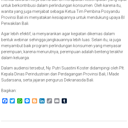
untuk berkontribusi dalam perlindungan konsumen. Oleh karena itu,
wanita yang juga menjabat sebagai Ketua Tim Pembina Posyandu
Provinsi Bali ini menyatakan kesiapannya untuk mendukung upaya BI
Perwakilan Bali.
Agar lebih efektif, ia menyarankan agar kegiatan dikemas dalam
bentuk webinar sehingga jangkauannya lebih luas. Selain itu, ia juga
menyambut baik program perlindungan konsumen yang menyasar
perempuan, karena menurutnya, perempuan adalah benteng terakhir
dalam keluarga.
Dalam audiensi tersebut, Ny. Putri Suastini Koster didampingi oleh Plt.
Kepala Dinas Perindustrian dan Perdagangan Provinsi Bali, I Made
Sudarsana, serta jajaran pengurus Dekranasda Bali.
Bagikan:
Facebook
Twitter
WhatsApp
Messenger
Blogger
LinkedIn
Copy
Email
Tumblr
Link