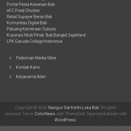
Portal Pesta Kesenian Bali
AFC Fried Chicken
Retail Supayer Beras Bali
Komunitas Digital Bali
Peluang Kemitraan Sukses
Koperasi Multi Pihak 'Bali Bangkit Sejahtera'
LPK Garuda Collage Indonesia
Pedoman Media Siber
Kontak Kami
Kerjasama Iklan
Copyright © 2026
Nangun Sat Kerthi Loka Bali
. All rights
reserved. Tema:
ColorNews
oleh ThemeGrill. Dipersembahkan oleh
WordPress
.