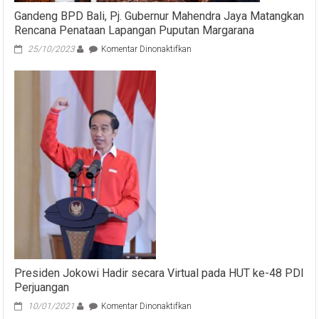
di
Gandeng BPD Bali, Pj. Gubernur Mahendra Jaya Matangkan
Bangli
Rencana Penataan Lapangan Puputan Margarana
pada
25/10/2023
Komentar Dinonaktifkan
Gandeng
BPD
Bali,
Pj.
Gubernur
Mahendra
Jaya
Matangkan
Rencana
Penataan
Lapangan
Puputan
Margarana
Presiden Jokowi Hadir secara Virtual pada HUT ke-48 PDI
Perjuangan
pada
10/01/2021
Komentar Dinonaktifkan
Presiden