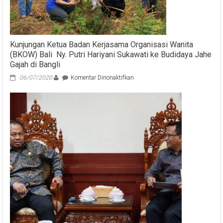
Kunjungan Ketua Badan Kerjasama Organisasi Wanita
(BKOW) Bali Ny. Putri Hariyani Sukawati ke Budidaya Jahe
Gajah di Bangli
pada
06/07/2020
Komentar Dinonaktifkan
Kunjungan
Ketua
Badan
Kerjasama
Organisasi
Wanita
(BKOW)
Bali
Ny.
Putri
Hariyani
Sukawati
ke
Budidaya
Jahe
Gajah