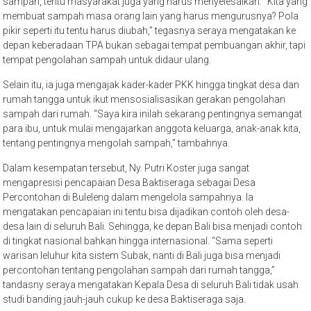
sampah, tentu masyarakat juga yang harus menyelesaikan. “Kita yang
membuat sampah masa orang lain yang harus mengurusnya? Pola
pikir seperti itu tentu harus diubah,” tegasnya seraya mengatakan ke
depan keberadaan TPA bukan sebagai tempat pembuangan akhir, tapi
tempat pengolahan sampah untuk didaur ulang.
Selain itu, ia juga mengajak kader-kader PKK hingga tingkat desa dan
rumah tangga untuk ikut mensosialisasikan gerakan pengolahan
sampah dari rumah. “Saya kira inilah sekarang pentingnya semangat
para ibu, untuk mulai mengajarkan anggota keluarga, anak-anak kita,
tentang pentingnya mengolah sampah,” tambahnya.
Dalam kesempatan tersebut, Ny. Putri Koster juga sangat
mengapresisi pencapaian Desa Baktiseraga sebagai Desa
Percontohan di Buleleng dalam mengelola sampahnya. Ia
mengatakan pencapaian ini tentu bisa dijadikan contoh oleh desa-
desa lain di seluruh Bali. Sehingga, ke depan Bali bisa menjadi contoh
di tingkat nasional bahkan hingga internasional. “Sama seperti
warisan leluhur kita sistem Subak, nanti di Bali juga bisa menjadi
percontohan tentang pengolahan sampah dari rumah tangga,”
tandasny seraya mengatakan Kepala Desa di seluruh Bali tidak usah
studi banding jauh-jauh cukup ke desa Baktiseraga saja.