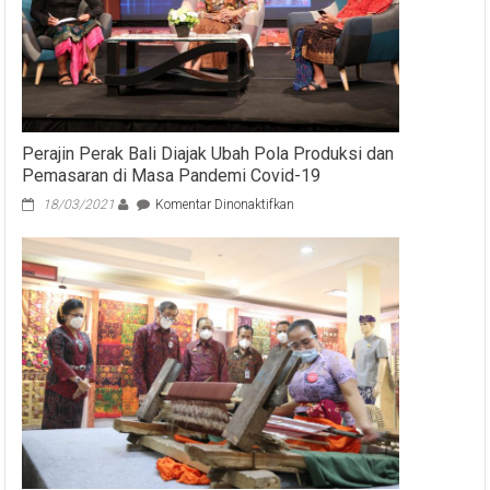
Perajin Perak Bali Diajak Ubah Pola Produksi dan
Pemasaran di Masa Pandemi Covid-19
pada
18/03/2021
Komentar Dinonaktifkan
Perajin
Perak
Bali
Diajak
Ubah
Pola
Produksi
dan
Pemasaran
di
Masa
Pandemi
Covid-
19