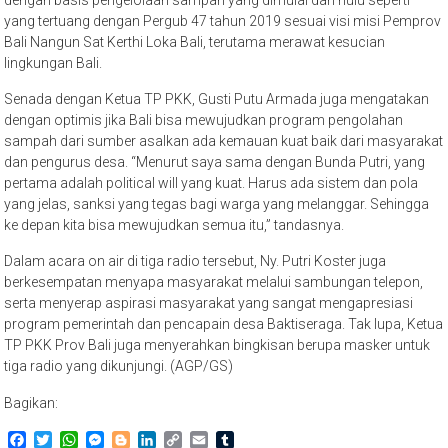
dengan basis pengelolaan sampah yang dimulai dari hulu seperti
yang tertuang dengan Pergub 47 tahun 2019 sesuai visi misi Pemprov
Bali Nangun Sat Kerthi Loka Bali, terutama merawat kesucian
lingkungan Bali.
Senada dengan Ketua TP PKK, Gusti Putu Armada juga mengatakan
dengan optimis jika Bali bisa mewujudkan program pengolahan
sampah dari sumber asalkan ada kemauan kuat baik dari masyarakat
dan pengurus desa. “Menurut saya sama dengan Bunda Putri, yang
pertama adalah political will yang kuat. Harus ada sistem dan pola
yang jelas, sanksi yang tegas bagi warga yang melanggar. Sehingga
ke depan kita bisa mewujudkan semua itu,” tandasnya.
Dalam acara on air di tiga radio tersebut, Ny. Putri Koster juga
berkesempatan menyapa masyarakat melalui sambungan telepon,
serta menyerap aspirasi masyarakat yang sangat mengapresiasi
program pemerintah dan pencapain desa Baktiseraga. Tak lupa, Ketua
TP PKK Prov Bali juga menyerahkan bingkisan berupa masker untuk
tiga radio yang dikunjungi. (AGP/GS)
Bagikan:
Facebook
Twitter
WhatsApp
Messenger
Blogger
LinkedIn
Copy
Email
Tumblr