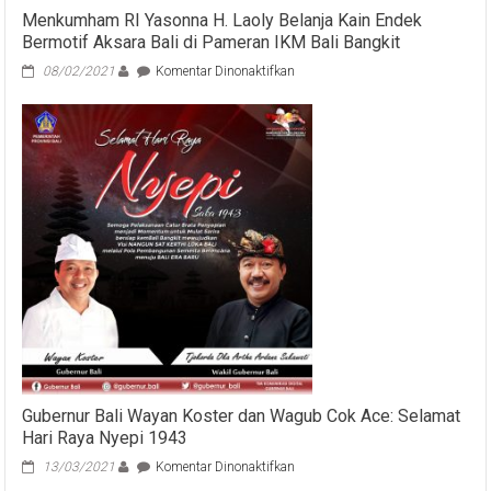
Menkumham RI Yasonna H. Laoly Belanja Kain Endek
Bermotif Aksara Bali di Pameran IKM Bali Bangkit
pada
08/02/2021
Komentar Dinonaktifkan
Menkumham
RI
Yasonna
H.
Laoly
Belanja
Kain
Endek
Bermotif
Aksara
Bali
di
Pameran
IKM
Bali
Bangkit
Gubernur Bali Wayan Koster dan Wagub Cok Ace: Selamat
Hari Raya Nyepi 1943
pada
13/03/2021
Komentar Dinonaktifkan
Gubernur