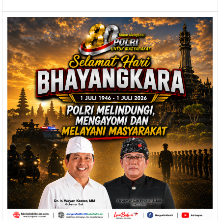
Bali
Wayan
Koster
dan
Wagub
Cok
Ace:
Selamat
Hari
Raya
Nyepi
1943