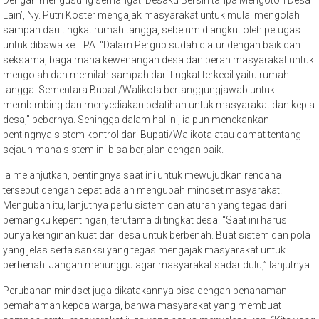
Dengan mengusung semangat ‘Desaku Bersih tanpa Mengotori Desa
Lain’, Ny. Putri Koster mengajak masyarakat untuk mulai mengolah
sampah dari tingkat rumah tangga, sebelum diangkut oleh petugas
untuk dibawa ke TPA. “Dalam Pergub sudah diatur dengan baik dan
seksama, bagaimana kewenangan desa dan peran masyarakat untuk
mengolah dan memilah sampah dari tingkat terkecil yaitu rumah
tangga. Sementara Bupati/Walikota bertanggungjawab untuk
membimbing dan menyediakan pelatihan untuk masyarakat dan kepla
desa,” bebernya. Sehingga dalam hal ini, ia pun menekankan
pentingnya sistem kontrol dari Bupati/Walikota atau camat tentang
sejauh mana sistem ini bisa berjalan dengan baik.
Ia melanjutkan, pentingnya saat ini untuk mewujudkan rencana
tersebut dengan cepat adalah mengubah mindset masyarakat.
Mengubah itu, lanjutnya perlu sistem dan aturan yang tegas dari
pemangku kepentingan, terutama di tingkat desa. “Saat ini harus
punya keinginan kuat dari desa untuk berbenah. Buat sistem dan pola
yang jelas serta sanksi yang tegas mengajak masyarakat untuk
berbenah. Jangan menunggu agar masyarakat sadar dulu,” lanjutnya.
Perubahan mindset juga dikatakannya bisa dengan penanaman
pemahaman kepda warga, bahwa masyarakat yang membuat