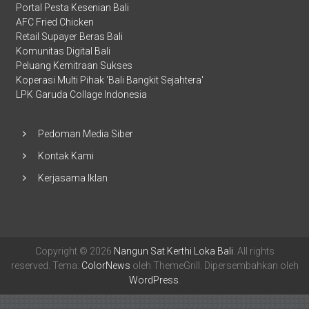
Portal Pesta Kesenian Bali
AFC Fried Chicken
Retail Supayer Beras Bali
Komunitas Digital Bali
Peluang Kemitraan Sukses
Koperasi Multi Pihak 'Bali Bangkit Sejahtera'
LPK Garuda Collage Indonesia
Pedoman Media Siber
Kontak Kami
Kerjasama Iklan
Copyright © 2026
Nangun Sat Kerthi Loka Bali
. All rights
reserved. Tema:
ColorNews
oleh ThemeGrill. Dipersembahkan oleh
WordPress
.