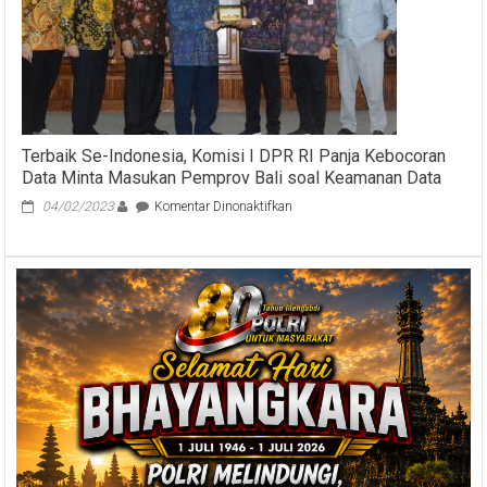
Bakti
2019
–
2020
Terbaik Se-Indonesia, Komisi I DPR RI Panja Kebocoran
Data Minta Masukan Pemprov Bali soal Keamanan Data
pada
04/02/2023
Komentar Dinonaktifkan
Terbaik
Se-
Indonesia,
Komisi
I
DPR
RI
Panja
Kebocoran
Data
Minta
Masukan
Pemprov
Bali