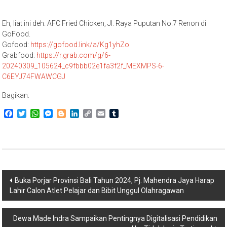
Eh, liat ini deh. AFC Fried Chicken, Jl. Raya Puputan No.7 Renon di
GoFood.
Gofood:
https://gofood.link/a/Kg1yhZo
Grabfood:
https://r.grab.com/g/6-
20240309_105624_c9fbbb02e1fa3f2f_MEXMPS-6-
C6EYJ74FWAWCGJ
Bagikan:
Facebook
Twitter
WhatsApp
Messenger
Blogger
LinkedIn
Copy
Email
Tumblr
Link
Navigasi
Buka Porjar Provinsi Bali Tahun 2024, Pj. Mahendra Jaya Harap
Lahir Calon Atlet Pelajar dan Bibit Unggul Olahragawan
pos
Dewa Made Indra Sampaikan Pentingnya Digitalisasi Pendidikan