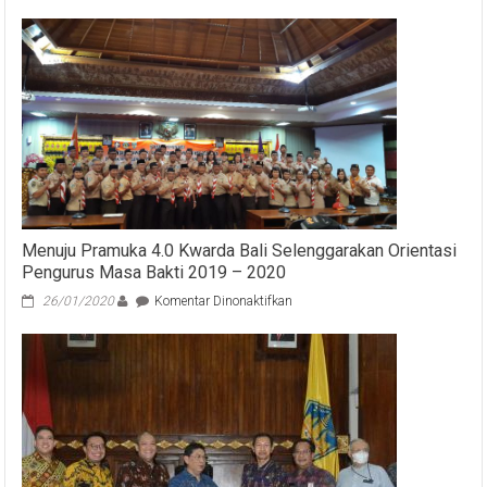
Ny
Putri
Koster
Sebutkan
Pasar
Gotong
Royon
Berikan
Dampak
Positif
bagi
Warga
Menuju Pramuka 4.0 Kwarda Bali Selenggarakan Orientasi
Pengurus Masa Bakti 2019 – 2020
pada
26/01/2020
Komentar Dinonaktifkan
Menuju
Pramuka
4.0
Kwarda
Bali
Selenggarakan
Orientasi
Pengurus
Masa