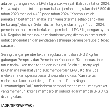
ada pengurangan kuota LPG 3 kg untuk wilayah Bali pada tahun 2024.
Hanya saja tahun ini ada penambahan jumlah pangkalan dari 3.500 di
tahun 2023 menjadi 4.400 pada tahun 2024. “Karena jumlah
pangkalan bertambah, maka jatah yang diterima setiap pangkalan
berkurang,” jelasnya. Selain itu, terhitung mulai tanggal 1 Juni 2024,
pemerintah mulai memberlakukan pembelian LPG 3 Kg dengan syarat
NIK. Regulasi ini merupakan mekanisme yang ditempuh pemerintah
untuk pengendalian dan pendataan sehingga barang bersubsidi tepat
sasaran.
Seiring dengan pemberlakuan regulasi pembelian LPG 3 Kg, tim
gabungan Pemprov dan Pemerintah Kabupaten/Kota secara intens
turun melakukan monitoring dan evaluasi. Selain itu, menyikapi
keluhan masyarakat yang sulit memperoleh LPG 3 Kg, tim juga
melaksanakan operasi pasar di sejumlah lokasi. “Kami terus
melakukan koordinasi dengan Pertamina Patra Niaga dan
Hiswanamigas Bali,” tambahnya sembari menghimbau masyarakat
yang memenuhi kriteria memperoleh subsidi agar membeli LPG 3 Kg
di pangkalan.
(
AGP/GP/SWP/YAQ
)