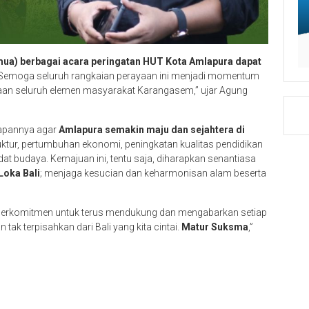
ua) berbagai acara peringatan HUT Kota Amlapura dapat
 Semoga seluruh rangkaian perayaan ini menjadi momentum
aan seluruh elemen masyarakat Karangasem,” ujar Agung
rapannya agar
Amlapura semakin maju dan sejahtera di
uktur, pertumbuhan ekonomi, peningkatan kualitas pendidikan
dat budaya. Kemajuan ini, tentu saja, diharapkan senantiasa
Loka Bali
; menjaga kesucian dan keharmonisan alam beserta
p berkomitmen untuk terus mendukung dan mengabarkan setiap
ak terpisahkan dari Bali yang kita cintai.
Matur Suksma
,”