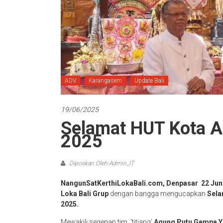
ADV
Karangasem
Update Bali
19/06/2025
Selamat HUT Kota A
2025
Diposkan Oleh:Admin_IT
NangunSatKerthiLokaBali.com, Denpasar 22 Jun
Loka Bali Grup
dengan bangga mengucapkan
Sela
2025.
Mewakili segenap tim, ‘titiang’
Agung Putu Gempa Y