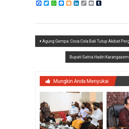
Facebook
Twitter
WhatsApp
Messenger
Blogger
LinkedIn
Copy
Email
Tumblr
Link
Navigasi
Agung Gempa: Coca Cola Bali Tutup Akibat Perg
pos
Bupati Satria Hadiri Karangase
Mungkin Anda Menyukai