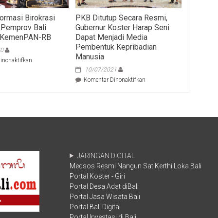
ormasi Birokrasi
PKB Ditutup Secara Resmi,
 Pemprov Bali
Gubernur Koster Harap Seni
im KemenPAN-RB
Dapat Menjadi Media
Pembentuk Kepribadian
20
Manusia
pada
inonaktifkan
Indeks
10/07/2021
Reformasi
pada
Komentar Dinonaktifkan
Birokrasi
PKB
dan
Ditutup
SAKIP
Secara
Pemprov
Resmi,
Bali
Gubernur
Dinilai
Koster
Tim
Harap
KemenPAN-
Seni
JARINGAN DIGITAL
RB
Dapat
Medsos Resmi Nangun Sat Kerthi Loka Bali
Menjadi
Portal Koster - Giri
Media
Pembentuk
Portal Desa Adat diBali
Kepribadian
Portal Jasa Wisata Bali
Manusia
Portal Bali Digital
Portal Investasi di Bali