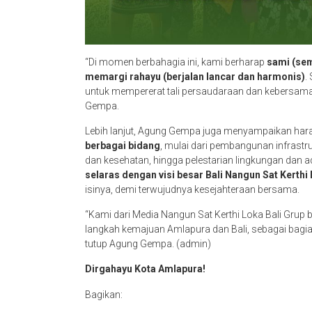
“Di momen berbahagia ini, kami berharap
sami (sem
memargi rahayu (berjalan lancar dan harmonis)
.
untuk mempererat tali persaudaraan dan kebersam
Gempa.
Lebih lanjut, Agung Gempa juga menyampaikan ha
berbagai bidang
, mulai dari pembangunan infrastr
dan kesehatan, hingga pelestarian lingkungan dan a
selaras dengan visi besar Bali Nangun Sat Kerthi 
isinya, demi terwujudnya kesejahteraan bersama.
“Kami dari Media Nangun Sat Kerthi Loka Bali Gru
langkah kemajuan Amlapura dan Bali, sebagai bagian t
tutup Agung Gempa. (admin)
Dirgahayu Kota Amlapura!
Bagikan: