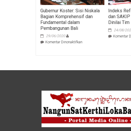
Gubernur Koster: Sisi Niskala
Indeks Ref
Bagian Komprehensif dan
dan SAKIP
Fundamental dalam
Dinilai T
Pembangunan Bali
24/08/20
29/06/2020
Komentar D
pada
Komentar Dinonaktifkan
Gubernur
Koster:
Sisi
Niskala
Bagian
Komprehensif
dan
Fundamental
dalam
Pembangunan
Bali