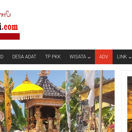
RD
DESA ADAT
TP PKK
WISATA
ADV
LINK