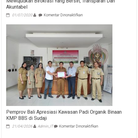
Mewujudkan Birokrasi Yang Bersih, Transparan Dan
Akuntabel
pada
01/07/2020
Komentar Dinonaktifkan
Dewa
Made
Indra:
Pemprov
Bali
Berkomitmen
Penuh
Mewujudkan
Birokrasi
Yang
Bersih,
Transparan
Dan
Akuntabel
Pemprov Bali Apresiasi Kawasan Padi Organik Binaan
KMP BBS di Sudaji
pada
21/04/2026
Admin_IT
Komentar Dinonaktifkan
Pemprov
Bali