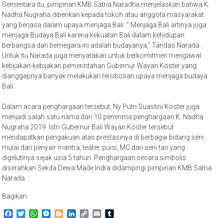
Sementara itu, pimpinan KMB Satria Naradha menjelaskan bahwa K.
Nadha Nugraha diberikan kepada tokoh atau anggota masyarakat
yang berjasa dalam upaya menjaga Bali. ” Menjaga Bali artinya juga
menjaga Budaya Bali karena kekuatan Bali dalam kehidupan
berbangsa dan bernegara ini adalah budayanya,” Tandas Narada.
Untuk itu Narada juga menyatakan untuk berkomitmen mengawal
kebijakan-kebijakan pemerintahan Gubernur Wayan Koster yang
dianggapnya banyak melakukan terobosan upaya menjaga budaya
Bali.
Dalam acara penghargaan tersebut, Ny Putri Suastini Koster juga
menjadi salah satu nama dari 10 penerima penghargaan K. Nadha
Nugraha 2019. Istri Gubernur Bali Wayan Koster tersebut
mendapatkan pengakuan atas prestasinya di berbagai bidang seni
mulai dari penyair mantra, teater, puisi, MC dan seni tari yang
digelutinya sejak usia 5 tahun. Penghargaan secara simbolis
diserahkan Sekda Dewa Made Indra didampingi pimpinan KMB Satria
Narada
Bagikan:
Facebook
Twitter
WhatsApp
Messenger
Blogger
LinkedIn
Copy
Email
Tumblr