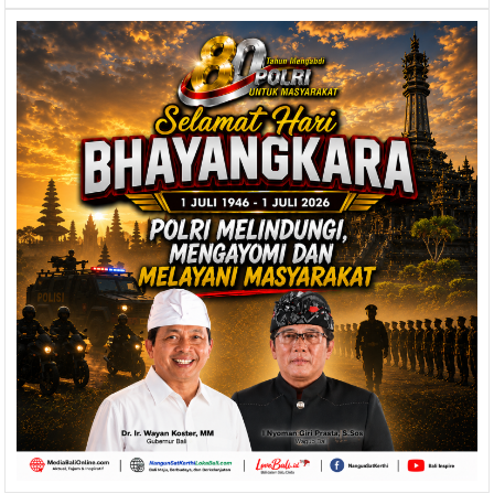
Apresiasi
Kawasan
Padi
Organik
Binaan
KMP
BBS
di
Sudaji