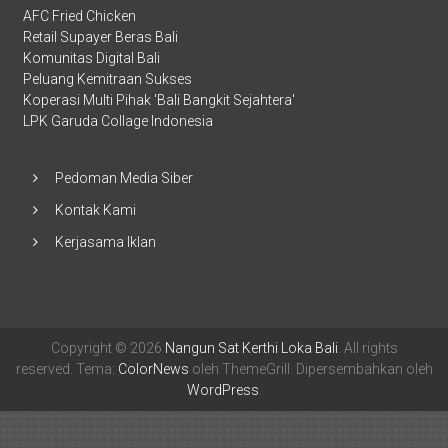
AFC Fried Chicken
Retail Supayer Beras Bali
Komunitas Digital Bali
Peluang Kemitraan Sukses
Koperasi Multi Pihak 'Bali Bangkit Sejahtera'
LPK Garuda Collage Indonesia
Pedoman Media Siber
Kontak Kami
Kerjasama Iklan
Copyright © 2026
Nangun Sat Kerthi Loka Bali
. All rights
reserved. Tema:
ColorNews
oleh ThemeGrill. Dipersembahkan oleh
WordPress
.