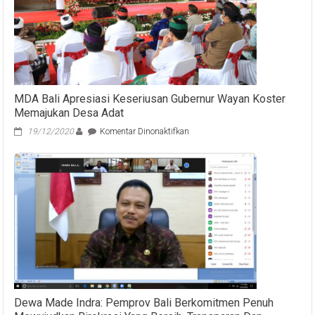
MDA Bali Apresiasi Keseriusan Gubernur Wayan Koster
Memajukan Desa Adat
pada
19/12/2020
Komentar Dinonaktifkan
MDA
Bali
Apresiasi
Keseriusan
Gubernur
Wayan
Koster
Memajukan
Desa
Adat
Dewa Made Indra: Pemprov Bali Berkomitmen Penuh