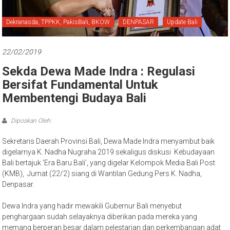
Bali
Dekranasda, TPPKK, PakisBali, BKOW
DENPASAR
Update Bali
22/02/2019
Sekda Dewa Made Indra : Regulasi
Bersifat Fundamental Untuk
Membentengi Budaya Bali
Diposkan Oleh:
Sekretaris Daerah Provinsi Bali, Dewa Made Indra menyambut baik
digelarnya K. Nadha Nugraha 2019 sekaligus diskusi Kebudayaan
Bali bertajuk ‘Era Baru Bali’, yang digelar Kelompok Media Bali Post
(KMB), Jumat (22/2) siang di Wantilan Gedung Pers K. Nadha,
Denpasar.
Dewa Indra yang hadir mewakili Gubernur Bali menyebut
penghargaan sudah selayaknya diberikan pada mereka yang
memang berperan besar dalam pelestarian dan perkembangan adat