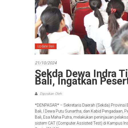
Update Bali
21/10/2024
Sekda Dewa Indra T
Bali, Ingatkan Pese
Diposkan Oleh:
*DENPASAR* – Sekretaris Daerah (Sekda) Provinsi 
Bali, I Dewa Putu Sunartha, dan Kabid Pengadaan,
Bali, Esa Maha Putra, melakukan peninjauan pelak
sistem CAT (Computer Assisted Test) di Kampus Inst