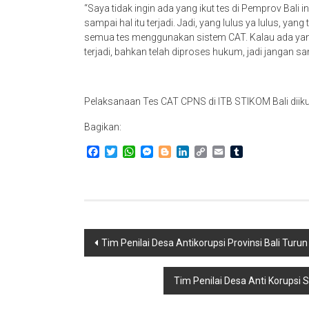
“Saya tidak ingin ada yang ikut tes di Pemprov Bali
sampai hal itu terjadi. Jadi, yang lulus ya lulus, yang 
semua tes menggunakan sistem CAT. Kalau ada yang 
terjadi, bahkan telah diproses hukum, jadi jangan samp
Pelaksanaan Tes CAT CPNS di ITB STIKOM Bali diikut
Bagikan:
Facebook
Twitter
WhatsApp
Messenger
Blogger
LinkedIn
Copy
Email
Tumblr
Link
Navigasi
Tim Penilai Desa Antikorupsi Provinsi Bali Tur
pos
Tim Penilai Desa Anti Korups