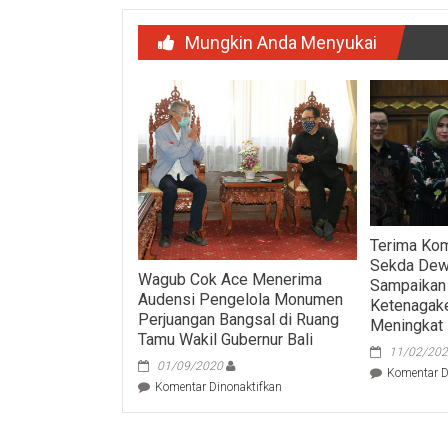
Mungkin Anda Menyukai
Terima Kom
Sekda Dew
Wagub Cok Ace Menerima
Sampaikan
Audensi Pengelola Monumen
Ketenagake
Perjuangan Bangsal di Ruang
Meningkat
Tamu Wakil Gubernur Bali
11/02/20
01/09/2020
Komentar D
pada
Komentar Dinonaktifkan
Wagub
Cok
Ace