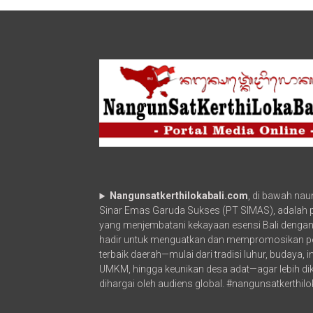
Menerima
Audensi
Pengelola
Monumen
Perjuangan
Bangsal
di
Ruang
Tamu
Wakil
Gubernur
Bali
Nangunsatkerthilokabali.com
, di bawah na
Sinar Emas Garuda Sukses (PT SIMAS), adalah po
yang menjembatani kekayaan esensi Bali dengan
hadir untuk menguatkan dan mempromosikan p
terbaik daerah—mulai dari tradisi luhur, budaya, 
UMKM, hingga keunikan desa adat—agar lebih di
dihargai oleh audiens global. #nangunsatkerthilo