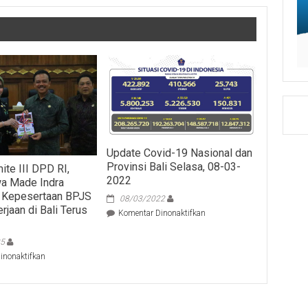
Update Covid-19 Nasional dan
Provinsi Bali Selasa, 08-03-
ite III DPD RI,
2022
a Made Indra
 Kepesertaan BPJS
08/03/2022
rjaan di Bali Terus
pada
Komentar Dinonaktifkan
Update
Covid-
25
19
pada
inonaktifkan
Nasional
Terima
dan
Komite
Provinsi
III
Bali
DPD