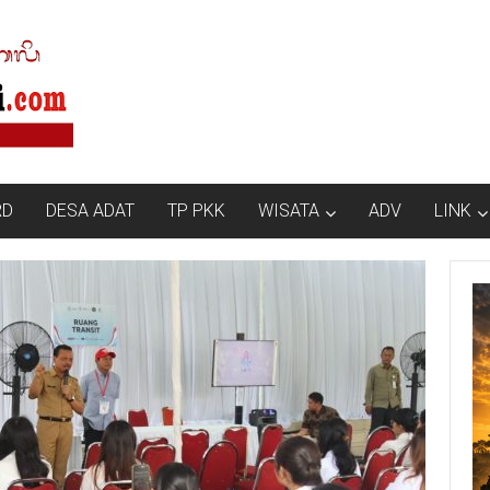
RD
DESA ADAT
TP PKK
WISATA
ADV
LINK