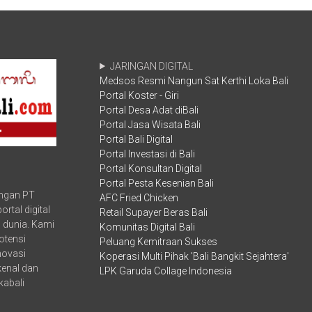
Selasa,
RI,
08-
Sekda
03-
Dewa
2022
Made
Indra
JARINGAN DIGITAL
Sampaikan
Medsos Resmi Nangun Sat Kerthi Loka Bali
Kepesertaan
Portal Koster - Giri
BPJS
Portal Desa Adat diBali
Ketenagakerjaan
di
Portal Jasa Wisata Bali
Bali
Portal Bali Digital
Terus
Portal Investasi di Bali
Meningkat
Portal Konsultan Digital
Portal Pesta Kesenian Bali
ungan PT
AFC Fried Chicken
rtal digital
Retail Supayer Beras Bali
 dunia. Kami
Komunitas Digital Bali
otensi
Peluang Kemitraan Sukses
inovasi
Koperasi Multi Pihak 'Bali Bangkit Sejahtera'
kenal dan
LPK Garuda Collage Indonesia
kabali