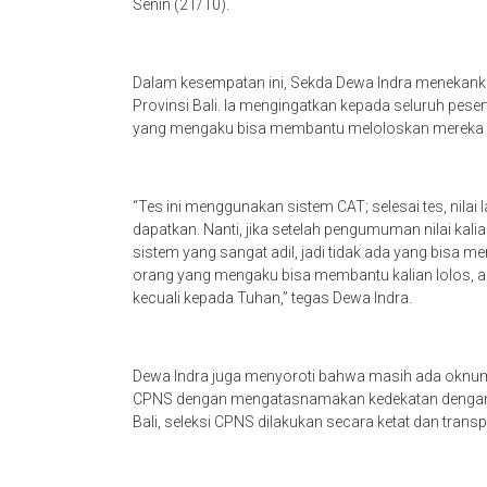
Senin (21/10).
Dalam kesempatan ini, Sekda Dewa Indra menekanka
Provinsi Bali. Ia mengingatkan kepada seluruh pes
yang mengaku bisa membantu meloloskan mereka da
“Tes ini menggunakan sistem CAT; selesai tes, nilai 
dapatkan. Nanti, jika setelah pengumuman nilai kal
sistem yang sangat adil, jadi tidak ada yang bisa me
orang yang mengaku bisa membantu kalian lolos, a
kecuali kepada Tuhan,” tegas Dewa Indra.
Dewa Indra juga menyoroti bahwa masih ada oknum
CPNS dengan mengatasnamakan kedekatan dengan p
Bali, seleksi CPNS dilakukan secara ketat dan trans