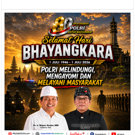
Gubernur
Koster
Fokus
Atasi
Transmisi
Lokal
dan
Siapkan
Prakondisi
Tatanan
Kehidupan
Era
Baru