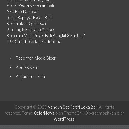
Portal Pesta Kesenian Bali
AFC Fried Chicken
Retail Supayer Beras Bali
Komunitas Digital Bali
Peluang Kemitraan Sukses
Koperasi Multi Pihak 'Bali Bangkit Sejahtera'
LPK Garuda Collage Indonesia
Pedoman Media Siber
Kontak Kami
Kerjasama Iklan
Copyright © 2026
Nangun Sat Kerthi Loka Bali
. All rights
reserved. Tema:
ColorNews
oleh ThemeGrill. Dipersembahkan oleh
WordPress
.