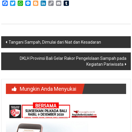
Facebook
Twitter
WhatsApp
Messenger
Blogger
LinkedIn
Copy
Email
Tumblr
Link
Navigasi
Tangani Sampah, Dimulai dari Niat dan Kesadaran
pos
DKLH Provinsi Bali Gelar Rakor Pengelolaan Sampah pada
Kegiatan Pariwisata
Mungkin Anda Menyukai