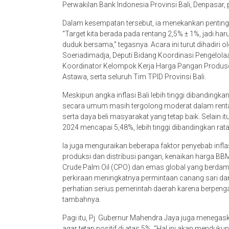
Perwakilan Bank Indonesia Provinsi Bali, Denpasar, 
Dalam kesempatan tersebut, ia menekankan pentingny
“Target kita berada pada rentang 2,5% ± 1%, jadi haru
duduk bersama,” tegasnya. Acara ini turut dihadiri o
Soeriadimadja, Deputi Bidang Koordinasi Pengelol
Koordinator Kelompok Kerja Harga Pangan Produse
Astawa, serta seluruh Tim TPID Provinsi Bali.
Meskipun angka inflasi Bali lebih tinggi dibandingk
secara umum masih tergolong moderat dalam rentan
serta daya beli masyarakat yang tetap baik. Selai
2024 mencapai 5,48%, lebih tinggi dibandingkan rat
Ia juga menguraikan beberapa faktor penyebab inf
produksi dan distribusi pangan, kenaikan harga BBM, 
Crude Palm Oil (CPO) dan emas global yang berdam
perkiraan meningkatnya permintaan canang sari dan
perhatian serius pemerintah daerah karena berpenga
tambahnya.
Pagi itu, Pj. Gubernur Mahendra Jaya juga menega
agar tetap positif di atas 5%. “Hal ini akan menduku