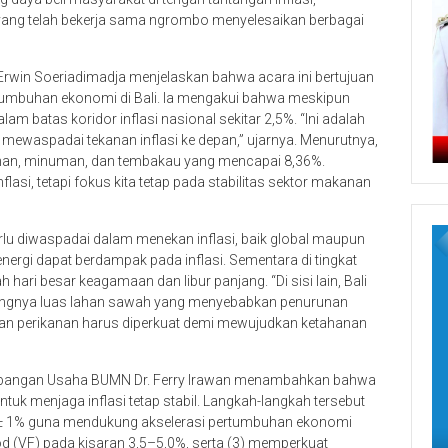
 yang telah bekerja sama ngrombo menyelesaikan berbagai
. Erwin Soeriadimadja menjelaskan bahwa acara ini bertujuan
tumbuhan ekonomi di Bali. Ia mengakui bahwa meskipun
alam batas koridor inflasi nasional sekitar 2,5%. “Ini adalah
rus mewaspadai tekanan inflasi ke depan,” ujarnya. Menurutnya,
kanan, minuman, dan tembakau yang mencapai 8,36%.
lasi, tetapi fokus kita tetap pada stabilitas sektor makanan
lu diwaspadai dalam menekan inflasi, baik global maupun
 energi dapat berdampak pada inflasi. Sementara di tingkat
hari besar keagamaan dan libur panjang. “Di sisi lain, Bali
urangnya luas lahan sawah yang menyebabkan penurunan
n dan perikanan harus diperkuat demi mewujudkan ketahanan
embangan Usaha BUMN Dr. Ferry Irawan menambahkan bahwa
ntuk menjaga inflasi tetap stabil. Langkah-langkah tersebut
5% ± 1% guna mendukung akselerasi pertumbuhan ekonomi
od (VF) pada kisaran 3,5–5,0%, serta (3) memperkuat