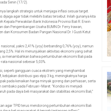
pada Senin (17/2).
a langkah strategis untuk menjaga inflasi sesuai target.
s dijaga agar tidak melebihi batas tersebut. Inilah gunanya kita
leh Kepala Perwakilan Bank Indonesia Provinsi Bali R. Erwin
aan dan Pengembangan Usaha BUMN Dr. Ferry Irawan,
n dan Konsumen Badan Pangan Nasional Dr. I Gusti Ketut
an nasional, yakni 2,41% (yoy) berbanding 0,76% (yoy), namun
g 2,5%. Hal ini menunjukkan aktivitas ekonomi yang sehat
n itu, ia menambahkan bahwa pertumbuhan ekonomi Bali pada
a-rata nasional sebesar 5,03%.
lasi, seperti gangguan cuaca ekstrem yang menghambat
kebijakan distribusi gas elpiji 3 kg, meningkatnya harga
pak pada kenaikan harga minyak goreng dan perhiasan, serta
 sembako pada Februari–Maret. “Kondisi ini menjadi
ruh pada daya beli masyarakat dan stabilitas ekonomi Bali,”
skan agar TPID terus mendorong pertumbuhan ekonomi Bali
ng daya beli masyarakat di tengah tantangan inflasi,”