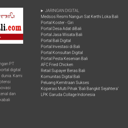
ALAM
Ace
INDONESIA
Sampaikan
JARINGAN DIGITAL
2020,
Belasungkawa
Medsos Resmi Nangun Sat Kerthi Loka Bali
GUNA
BENTUK
Portal Koster - Giri
DAN
Portal Desa Adat diBali
BINA
Portal Jasa Wisata Bali
GENERASI
Portal Bali Digital
MUDA
Portal Investasi di Bali
Portal Konsultan Digital
Portal Pesta Kesenian Bali
ungan PT
AFC Fried Chicken
rtal digital
Retail Supayer Beras Bali
 dunia. Kami
Komunitas Digital Bali
otensi
Peluang Kemitraan Sukses
inovasi
Koperasi Multi Pihak 'Bali Bangkit Sejahtera'
kenal dan
LPK Garuda Collage Indonesia
kabali