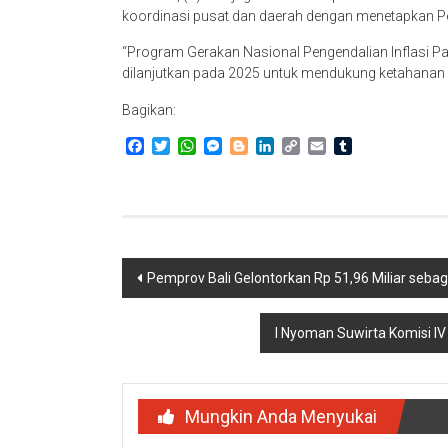
koordinasi pusat dan daerah dengan menetapkan Pe
“Program Gerakan Nasional Pengendalian Inflasi Pa
dilanjutkan pada 2025 untuk mendukung ketahanan p
Bagikan:
Facebook
Twitter
WhatsApp
Messenger
Blogger
LinkedIn
Copy
Email
Tumblr
Link
Navigasi
Pemprov Bali Gelontorkan Rp 51,96 Miliar sebag
pos
I Nyoman Suwirta Komisi IV
Mungkin Anda Menyukai