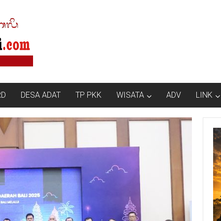
RD
DESA ADAT
TP PKK
WISATA
ADV
LINK