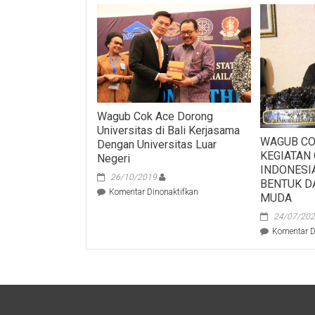
Wagub Cok Ace Dorong
Universitas di Bali Kerjasama
WAGUB CO
Dengan Universitas Luar
KEGIATAN
Negeri
INDONESIA
26/10/2019
BENTUK D
pada
Komentar Dinonaktifkan
MUDA
Wagub
Cok
24/07/20
Ace
Komentar D
Dorong
Universitas
di
Bali
Kerjasama
Dengan