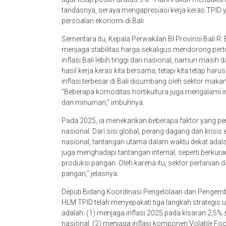
tandasnya, seraya mengapresiasi kerja keras TPID
persoalan ekonomi di Bali.
Sementara itu, Kepala Perwakilan BI Provinsi Bali R
menjaga stabilitas harga sekaligus mendorong per
inflasi Bali lebih tinggi dari nasional, namun masih d
hasil kerja keras kita bersama, tetapi kita tetap ha
inflasi terbesar di Bali disumbang oleh sektor ma
“Beberapa komoditas hortikultura juga mengalami inf
dan minuman,” imbuhnya.
Pada 2025, ia menekankan beberapa faktor yang per
nasional. Dari sisi global, perang dagang dan krisis
nasional, tantangan utama dalam waktu dekat adalah 
juga menghadapi tantangan internal, seperti berk
produksi pangan. Oleh karena itu, sektor pertania
pangan,” jelasnya.
Deputi Bidang Koordinasi Pengelolaan dan Peng
HLM TPID telah menyepakati tiga langkah strategis u
adalah: (1) menjaga inflasi 2025 pada kisaran 2,
nasional, (2) menjaga inflasi komponen Volatile Fo