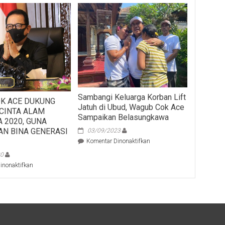
Sambangi Keluarga Korban Lift
K ACE DUKUNG
Jatuh di Ubud, Wagub Cok Ace
 CINTA ALAM
Sampaikan Belasungkawa
 2020, GUNA
AN BINA GENERASI
03/09/2023
pada
Komentar Dinonaktifkan
Sambangi
20
Keluarga
pada
inonaktifkan
Korban
WAGUB
Lift
COK
Jatuh
ACE
di
DUKUNG
Ubud,
KEGIATAN
Wagub
CINTA
Cok