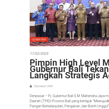
Update Bali
17/02/2025
Pimpin High Level M
Gubernur Bali Teka
Langkah Strategis Ag
Diposkan Oleh:
Denpasar – Pj. Gubernur Bali S.M. Mahendra Jaya m
Daerah (TPID) Provinsi Bali yang bertajuk “Mewuju
Pangan Berkelanjutan, Pengairan, dan Benih Unggul”