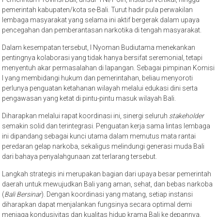
pemerintah kabupaten/kota se-Bali. Turut hadir pula perwakilan
lembaga masyarakat yang selama ini aktif bergerak dalam upaya
pencegahan dan pemberantasan narkotika di tengah masyarakat.
Dalam kesempatan tersebut, I Nyoman Budiutama menekankan
pentingnya kolaborasi yang tidak hanya bersifat seremonial, tetapi
menyentuh akar permasalahan di lapangan. Sebagai pimpinan Komisi
I yang membidangi hukum dan pemerintahan, beliau menyoroti
perlunya penguatan ketahanan wilayah melalui edukasi dini serta
pengawasan yang ketat di pintu-pintu masuk wilayah Bali.
Diharapkan melalui rapat koordinasi ini, sinergi seluruh
stakeholder
semakin solid dan terintegrasi. Penguatan kerja sama lintas lembaga
ini dipandang sebagai kunci utama dalam memutus mata rantai
peredaran gelap narkoba, sekaligus melindungi generasi muda Bali
dari bahaya penyalahgunaan zat terlarang tersebut.
Langkah strategis ini merupakan bagian dari upaya besar pemerintah
daerah untuk mewujudkan Bali yang aman, sehat, dan bebas narkoba
(
Bali Bersinar
). Dengan koordinasi yang matang, setiap instansi
diharapkan dapat menjalankan fungsinya secara optimal demi
menjaga kondusivitas dan kualitas hidup krama Bali ke depannya.