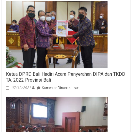
Ketua DPRD Bali Hadiri Acara Penyerahan DIPA dan TKDD
TA. 2022 Provinsi Bali
pada
07/12/2021
Komentar Dinonaktifkan
Ketua
DPRD
Bali
Hadiri
Acara
Penyerahan
DIPA
dan