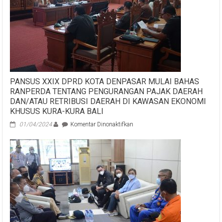
TKDD
TA.
2022
Provinsi
Bali
PANSUS XXIX DPRD KOTA DENPASAR MULAI BAHAS
RANPERDA TENTANG PENGURANGAN PAJAK DAERAH
DAN/ATAU RETRIBUSI DAERAH DI KAWASAN EKONOMI
KHUSUS KURA-KURA BALI
pada
01/04/2024
Komentar Dinonaktifkan
PANSUS
XXIX
DPRD
KOTA
DENPASAR
MULAI
BAHAS
RANPERDA
TENTANG
PENGURANGAN