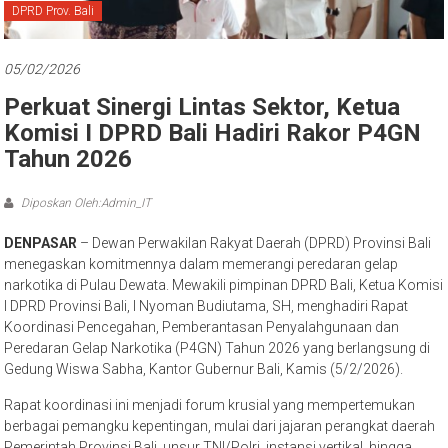
Bali
DPRD Prov. Bali
05/02/2026
Perkuat Sinergi Lintas Sektor, Ketua
Komisi I DPRD Bali Hadiri Rakor P4GN
Tahun 2026
Diposkan Oleh:Admin_IT
DENPASAR
– Dewan Perwakilan Rakyat Daerah (DPRD) Provinsi Bali
menegaskan komitmennya dalam memerangi peredaran gelap
narkotika di Pulau Dewata. Mewakili pimpinan DPRD Bali, Ketua Komisi
I DPRD Provinsi Bali, I Nyoman Budiutama, SH, menghadiri Rapat
Koordinasi Pencegahan, Pemberantasan Penyalahgunaan dan
Peredaran Gelap Narkotika (P4GN) Tahun 2026 yang berlangsung di
Gedung Wiswa Sabha, Kantor Gubernur Bali, Kamis (5/2/2026).
Rapat koordinasi ini menjadi forum krusial yang mempertemukan
berbagai pemangku kepentingan, mulai dari jajaran perangkat daerah
Pemerintah Provinsi Bali, unsur TNI/Polri, instansi vertikal, hingga