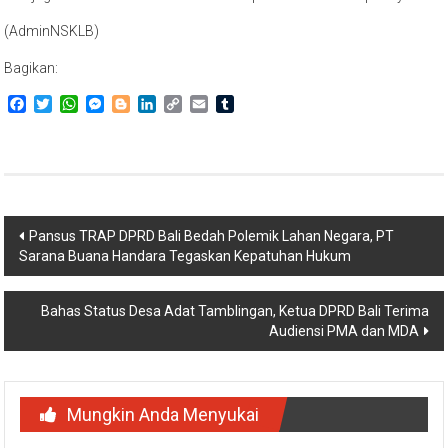
(AdminNSKLB)
Bagikan:
Facebook
Twitter
WhatsApp
Messenger
Blogger
LinkedIn
Copy
Email
Tumblr
Link
Navigasi
Pansus TRAP DPRD Bali Bedah Polemik Lahan Negara, PT
Sarana Buana Handara Tegaskan Kepatuhan Hukum
pos
Bahas Status Desa Adat Tamblingan, Ketua DPRD Bali Terima
Audiensi PMA dan MDA
Mungkin Anda Menyukai