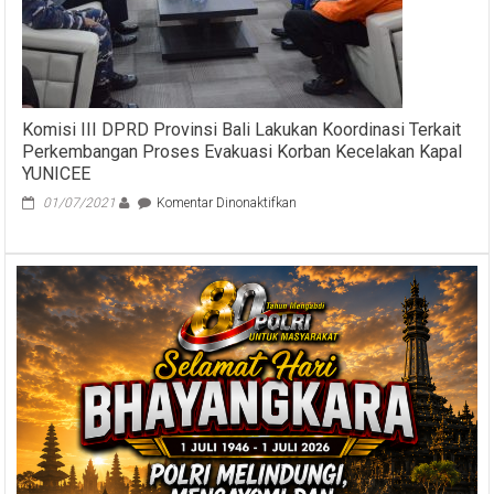
PAJAK
DAERAH
DAN/ATAU
RETRIBUSI
DAERAH
DI
KAWASAN
Komisi III DPRD Provinsi Bali Lakukan Koordinasi Terkait
EKONOMI
Perkembangan Proses Evakuasi Korban Kecelakan Kapal
KHUSUS
YUNICEE
KURA-
KURA
pada
01/07/2021
Komentar Dinonaktifkan
BALI
Komisi
III
DPRD
Provinsi
Bali
Lakukan
Koordinasi
Terkait
Perkembangan
Proses
Evakuasi
Korban
Kecelakan
Kapal