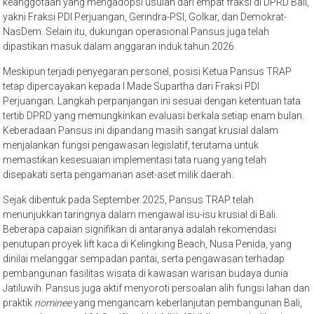
keanggotaan yang mengadopsi usulan dari empat fraksi di DPRD Bali,
yakni Fraksi PDI Perjuangan, Gerindra-PSI, Golkar, dan Demokrat-
NasDem. Selain itu, dukungan operasional Pansus juga telah
dipastikan masuk dalam anggaran induk tahun 2026.
Meskipun terjadi penyegaran personel, posisi Ketua Pansus TRAP
tetap dipercayakan kepada I Made Supartha dari Fraksi PDI
Perjuangan. Langkah perpanjangan ini sesuai dengan ketentuan tata
tertib DPRD yang memungkinkan evaluasi berkala setiap enam bulan.
Keberadaan Pansus ini dipandang masih sangat krusial dalam
menjalankan fungsi pengawasan legislatif, terutama untuk
memastikan kesesuaian implementasi tata ruang yang telah
disepakati serta pengamanan aset-aset milik daerah.
Sejak dibentuk pada September 2025, Pansus TRAP telah
menunjukkan taringnya dalam mengawal isu-isu krusial di Bali.
Beberapa capaian signifikan di antaranya adalah rekomendasi
penutupan proyek lift kaca di Kelingking Beach, Nusa Penida, yang
dinilai melanggar sempadan pantai, serta pengawasan terhadap
pembangunan fasilitas wisata di kawasan warisan budaya dunia
Jatiluwih. Pansus juga aktif menyoroti persoalan alih fungsi lahan dan
praktik
nominee
yang mengancam keberlanjutan pembangunan Bali,