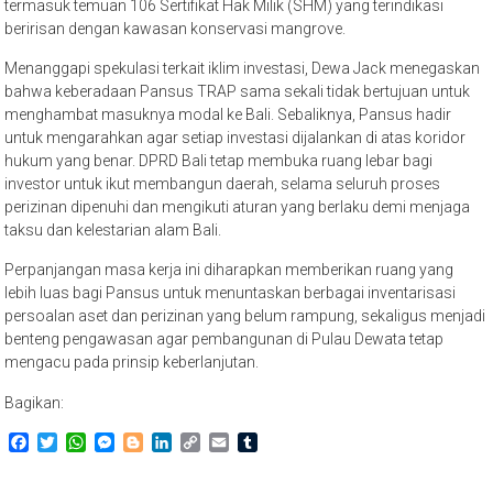
termasuk temuan 106 Sertifikat Hak Milik (SHM) yang terindikasi
beririsan dengan kawasan konservasi mangrove.
Menanggapi spekulasi terkait iklim investasi, Dewa Jack menegaskan
bahwa keberadaan Pansus TRAP sama sekali tidak bertujuan untuk
menghambat masuknya modal ke Bali. Sebaliknya, Pansus hadir
untuk mengarahkan agar setiap investasi dijalankan di atas koridor
hukum yang benar. DPRD Bali tetap membuka ruang lebar bagi
investor untuk ikut membangun daerah, selama seluruh proses
perizinan dipenuhi dan mengikuti aturan yang berlaku demi menjaga
taksu dan kelestarian alam Bali.
Perpanjangan masa kerja ini diharapkan memberikan ruang yang
lebih luas bagi Pansus untuk menuntaskan berbagai inventarisasi
persoalan aset dan perizinan yang belum rampung, sekaligus menjadi
benteng pengawasan agar pembangunan di Pulau Dewata tetap
mengacu pada prinsip keberlanjutan.
Bagikan:
Facebook
Twitter
WhatsApp
Messenger
Blogger
LinkedIn
Copy
Email
Tumblr
Link