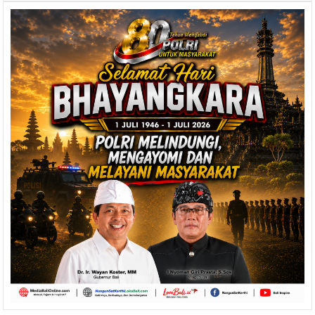
Terima
kunjungan
dari
PT.
Garuda
Indonesia