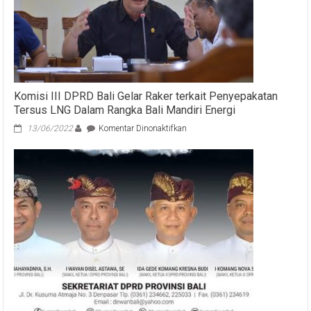
Komisi III DPRD Bali Gelar Raker terkait Penyepakatan
Tersus LNG Dalam Rangka Bali Mandiri Energi
pada
13/06/2022
Komentar Dinonaktifkan
Komisi
III
DPRD
Bali
Gelar
Raker
terkait
Penyepakatan
Tersus
LNG
Dalam
Rangka
Bali
Mandiri