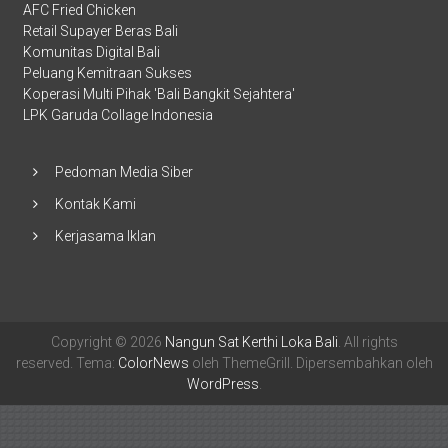
AFC Fried Chicken
Retail Supayer Beras Bali
Komunitas Digital Bali
Peluang Kemitraan Sukses
Koperasi Multi Pihak 'Bali Bangkit Sejahtera'
LPK Garuda Collage Indonesia
Pedoman Media Siber
Kontak Kami
Kerjasama Iklan
Copyright © 2026
Nangun Sat Kerthi Loka Bali
. All rights
reserved. Tema:
ColorNews
oleh ThemeGrill. Dipersembahkan oleh
WordPress
.