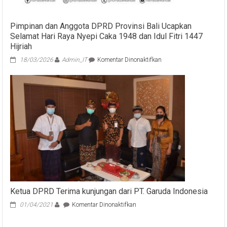
Energi
Pimpinan dan Anggota DPRD Provinsi Bali Ucapkan
Selamat Hari Raya Nyepi Caka 1948 dan Idul Fitri 1447
Hijriah
pada
18/03/2026
Admin_IT
Komentar Dinonaktifkan
Pimpinan
dan
Anggota
DPRD
Provinsi
Bali
Ucapkan
Selamat
Hari
Raya
Nyepi
Caka
1948
dan
Ketua DPRD Terima kunjungan dari PT. Garuda Indonesia
Idul
pada
01/04/2021
Komentar Dinonaktifkan
Fitri
Ketua
1447
DPRD
Hijriah