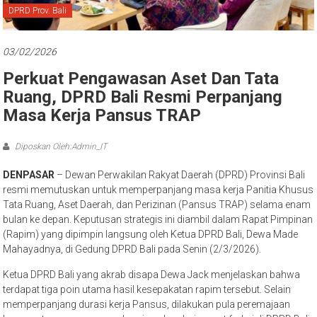
Bali
DPRD Prov. Bali
03/02/2026
Perkuat Pengawasan Aset Dan Tata
Ruang, DPRD Bali Resmi Perpanjang
Masa Kerja Pansus TRAP
Diposkan Oleh:Admin_IT
DENPASAR
– Dewan Perwakilan Rakyat Daerah (DPRD) Provinsi Bali
resmi memutuskan untuk memperpanjang masa kerja Panitia Khusus
Tata Ruang, Aset Daerah, dan Perizinan (Pansus TRAP) selama enam
bulan ke depan. Keputusan strategis ini diambil dalam Rapat Pimpinan
(Rapim) yang dipimpin langsung oleh Ketua DPRD Bali, Dewa Made
Mahayadnya, di Gedung DPRD Bali pada Senin (2/3/2026).
Ketua DPRD Bali yang akrab disapa Dewa Jack menjelaskan bahwa
terdapat tiga poin utama hasil kesepakatan rapim tersebut. Selain
memperpanjang durasi kerja Pansus, dilakukan pula peremajaan