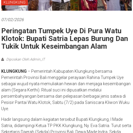
Bali
KLUNGKUNG
07/02/2026
Peringatan Tumpek Uye Di Pura Watu
Klotok: Bupati Satria Lepas Burung Dan
Tukik Untuk Keseimbangan Alam
Diposkan Oleh:Admin_IT
KLUNGKUNG
– Pemerintah Kabupaten Klungkung bersama
Pemerintah Provinsi Bali menggelar perayaan Rahina Tumpek Uye
sebagai wujud nyata memuliakan hewan dan menjaga keseimbangan
alam (Segara Kerthi). Ritual suci ini dipusatkan melalui
persembahyangan bersama dan pelepasan berbagai jenis satwa di
Pesisir Pantai Watu Klotok, Sabtu (7/2) pada Saniscara Kliwon Wuku
Uye.
Hadir langsung dalam kegiatan tersebut Bupati Klungkung, I Made
Satria, didampingi Ketua TP PKK Klungkung, Ny. Eva Satria. Turut serta
Sekretaris Daerah (Sekda) Provinsi Bali, Dewa Made Indra, Sekda