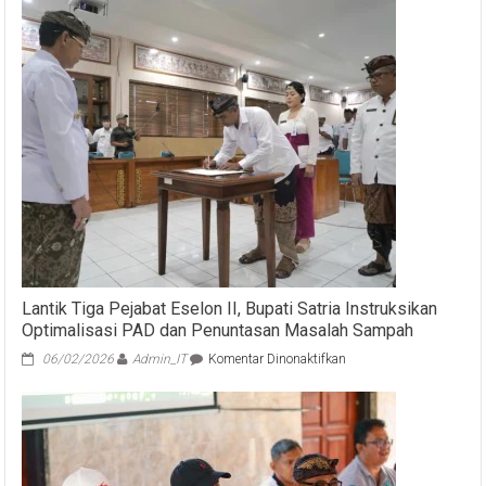
Lantik Tiga Pejabat Eselon II, Bupati Satria Instruksikan
Optimalisasi PAD dan Penuntasan Masalah Sampah
pada
06/02/2026
Admin_IT
Komentar Dinonaktifkan
Lantik
Tiga
Pejabat
Eselon
II,
Bupati