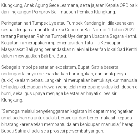
Klungkung, Anak Agung Gede Lesmana, serta jajaran Kepala OPD baik
dari lingkungan Pemprov Bali maupun Pemkab Klungkung.
Peringatan hari Tumpek Uye atau Tumpek Kandang ini dilaksanakan
sesuai dengan amanat Instruksi Gubernur Bali Nomor 1 Tahun 2022
tentang Perayaan Rahina Tumpek Uye dengan Upacara Segara Kerthi.
Kegiatan ini merupakan implementasi dari Tata Titi Kehidupan
Masyarakat Bali yang berlandaskan nilai-nilai kearifan lokal Sad Kerthi
dalam mewujudkan Bali Era Baru.
Sebagai simbol pelestarian ekosistem, Bupati Satria beserta
undangan lainnya melepas liarkan burung, ikan, dan anak penyu
(tukik) ke alam bebas. Langkah ini merupakan bentuk syukur manusia
terhadap keberadaan hewan yang telah menopang siklus kehidupan di
bumi, sekaligus upaya menjaga kelestarian hayati di pesisir
Klungkung.
“Semoga melalui penyelenggaraan kegiatan ini dapat mengingatkan
umat sedharma untuk selalu bersyukur dan berterimakasih kepada
binatang karena telah membantu dalam kehidupan manusia,” harap
Bupati Satria di sela-sela prosesi persembahyangan.