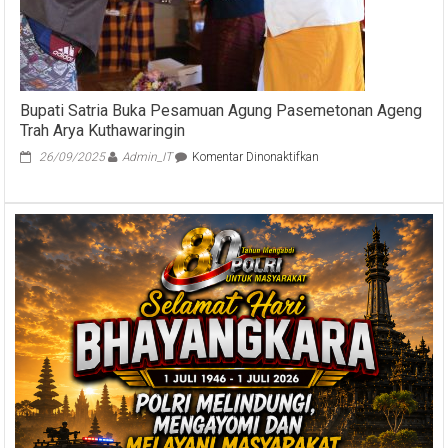
di
Nusa
Penida
Bupati Satria Buka Pesamuan Agung Pasemetonan Ageng
Trah Arya Kuthawaringin
pada
26/09/2025
Admin_IT
Komentar Dinonaktifkan
Bupati
Satria
Buka
Pesamuan
Agung
Pasemetonan
Ageng
Trah
Arya
Kuthawaringin