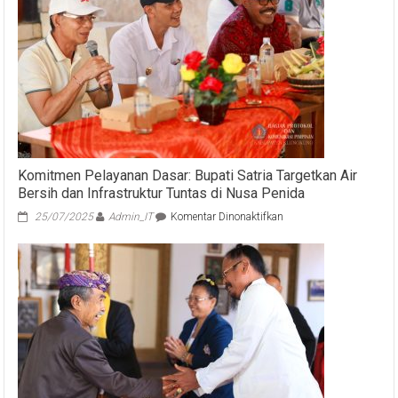
Satria
Instruksikan
Optimalisasi
PAD
dan
Penuntasan
Masalah
Sampah
Komitmen Pelayanan Dasar: Bupati Satria Targetkan Air
Bersih dan Infrastruktur Tuntas di Nusa Penida
pada
25/07/2025
Admin_IT
Komentar Dinonaktifkan
Komitmen
Pelayanan
Dasar:
Bupati
Satria
Targetkan
Air
Bersih
dan
Infrastruktur
Tuntas