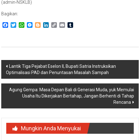
(admin-NSKLB)
Bagikan:
Facebook
Twitter
WhatsApp
Messenger
Blogger
LinkedIn
Copy
Email
Tumblr
Link
Navigasi
Lantik Tiga Pejabat Eselon II, Bupati Satria Instruksikan
Optimalisasi PAD dan Penuntasan Masalah Sampah
pos
Agung Gempa: Masa Depan Bali di Generasi Muda, yuk Memulai
Usaha Itu Dikerjakan Bertahap, Jangan Berhenti di Tahap
Rencana
Mungkin Anda Menyukai