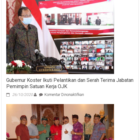
Pelatihan
Kompetensi.
PAKET
IT
SUKSES
MENJADI
ADMIN
KONTEN
KREATOR
DIGITAL
TERBARU
2024.
Gubernur Koster Ikuti Pelantikan dan Serah Terima Jabatan
Pemimpin Satuan Kerja OJK
pada
26/10/2020
Komentar Dinonaktifkan
Gubernur
Koster
Ikuti
Pelantikan
dan
Serah
Terima
Jabatan