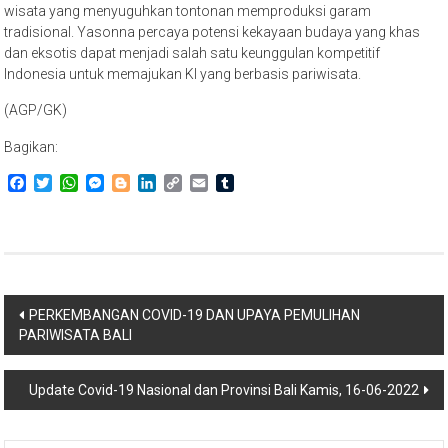
wisata yang menyuguhkan tontonan memproduksi garam
tradisional. Yasonna percaya potensi kekayaan budaya yang khas
dan eksotis dapat menjadi salah satu keunggulan kompetitif
Indonesia untuk memajukan KI yang berbasis pariwisata.
(AGP/GK)
Bagikan:
Facebook
Twitter
WhatsApp
Messenger
Blogger
LinkedIn
Copy
Email
Tumblr
Link
Navigasi
PERKEMBANGAN COVID-19 DAN UPAYA PEMULIHAN
PARIWISATA BALI
pos
Update Covid-19 Nasional dan Provinsi Bali Kamis, 16-06-2022