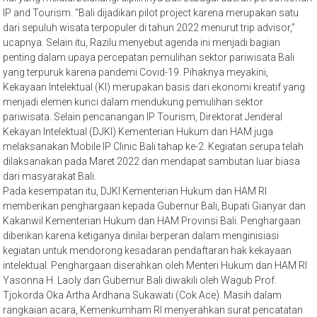
IP and Tourism. “Bali dijadikan pilot project karena merupakan satu
dari sepuluh wisata terpopuler di tahun 2022 menurut trip advisor,”
ucapnya. Selain itu, Razilu menyebut agenda ini menjadi bagian
penting dalam upaya percepatan pemulihan sektor pariwisata Bali
yang terpuruk karena pandemi Covid-19. Pihaknya meyakini,
Kekayaan Intelektual (KI) merupakan basis dari ekonomi kreatif yang
menjadi elemen kunci dalam mendukung pemulihan sektor
pariwisata. Selain pencanangan IP Tourism, Direktorat Jenderal
Kekayan Intelektual (DJKI) Kementerian Hukum dan HAM juga
melaksanakan Mobile IP Clinic Bali tahap ke-2. Kegiatan serupa telah
dilaksanakan pada Maret 2022 dan mendapat sambutan luar biasa
dari masyarakat Bali.
Pada kesempatan itu, DJKI Kementerian Hukum dan HAM RI
memberikan penghargaan kepada Gubernur Bali, Bupati Gianyar dan
Kakanwil Kementerian Hukum dan HAM Provinsi Bali. Penghargaan
diberikan karena ketiganya dinilai berperan dalam menginisiasi
kegiatan untuk mendorong kesadaran pendaftaran hak kekayaan
intelektual. Penghargaan diserahkan oleh Menteri Hukum dan HAM RI
Yasonna H. Laoly dan Gubernur Bali diwakili oleh Wagub Prof.
Tjokorda Oka Artha Ardhana Sukawati (Cok Ace). Masih dalam
rangkaian acara, Kemenkumham RI menyerahkan surat pencatatan