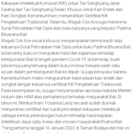
Kekayaan Intelektual Komunal (KIK) untuk Tari Sanghyang Jaran
Gading dan Tari Sanghyang Dedari. Khusus untuk Kain Endek dan
Kain Songket, Kemenkumham menyerahkan Sertifikat KIK
Pengetahuan Tradisional. Selain itu, Wagub Cok Ace juga menerima
Surat Pencatatan Hak Cipta atas buku karyanya yang berjudul ‘Padma
Bhuwana Bali’.
Wagub Cok Ace secara khusus menyampaikan terima kasih atas
keluarnya Surat Pencatatan Hak Cipta untuk buku Padma Bhuana Bali.
Ia bercerita, buku ini merupakan hasil dari kajiannya terhadap
keterpurukan Bali di tengah pandemi Covid-19. Ia berharap, buah
pikirannya yang tertuang dalam buku ini bisa menjadi salah satu
acuan dalam pembangunan Bali ke depan. Ia juga bersyukur karena
Kemenkumham makin mengukuhkan keberadaan kain endek dan
songket dengan keluarnya sertifikat KIK Pengetahuan Tradisional.
Pada kesempatan itu, ia juga menyampaikan apresiasi kepada Menteri
Hukum dan HAM atas perhatiannya terhadap masyarakat Bali. Di
tahun ini, Menkumham Yosanna Laoly tercatat sudah dua kali
menyerahan sertifikat dan surat pencatatan kekayaan intelektual
sebagai bentuk perlindungan hukum terhadap hasil kegiatan
intelektual, daya cipta, kreasi dan inovasi masyarakat/Krama Bali.
“Yang pertama tanggal 16 Januari 2022 di Taman Budaya dan hari ini