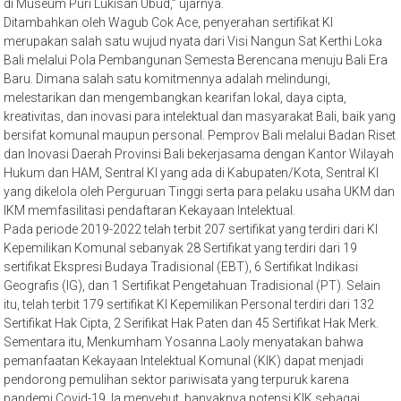
di Museum Puri Lukisan Ubud,” ujarnya.
Ditambahkan oleh Wagub Cok Ace, penyerahan sertifikat KI
merupakan salah satu wujud nyata dari Visi Nangun Sat Kerthi Loka
Bali melalui Pola Pembangunan Semesta Berencana menuju Bali Era
Baru. Dimana salah satu komitmennya adalah melindungi,
melestarikan dan mengembangkan kearifan lokal, daya cipta,
kreativitas, dan inovasi para intelektual dan masyarakat Bali, baik yang
bersifat komunal maupun personal. Pemprov Bali melalui Badan Riset
dan Inovasi Daerah Provinsi Bali bekerjasama dengan Kantor Wilayah
Hukum dan HAM, Sentral KI yang ada di Kabupaten/Kota, Sentral KI
yang dikelola oleh Perguruan Tinggi serta para pelaku usaha UKM dan
IKM memfasilitasi pendaftaran Kekayaan Intelektual.
Pada periode 2019-2022 telah terbit 207 sertifikat yang terdiri dari KI
Kepemilikan Komunal sebanyak 28 Sertifikat yang terdiri dari 19
sertifikat Ekspresi Budaya Tradisional (EBT), 6 Sertifikat Indikasi
Geografis (IG), dan 1 Sertifikat Pengetahuan Tradisional (PT). Selain
itu, telah terbit 179 sertifikat KI Kepemilikan Personal terdiri dari 132
Sertifikat Hak Cipta, 2 Serifikat Hak Paten dan 45 Sertifikat Hak Merk.
Sementara itu, Menkumham Yosanna Laoly menyatakan bahwa
pemanfaatan Kekayaan Intelektual Komunal (KIK) dapat menjadi
pendorong pemulihan sektor pariwisata yang terpuruk karena
pandemi Covid-19. Ia menyebut, banyaknya potensi KIK sebagai