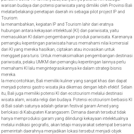
warisan budaya dan potensi pariwisata yang dimiliki oleh Provinsi Bali
melatarbelakangi penetapan daerah ini sebagai pilot project IP and
Tourism.
Ia menambahkan, kegiatan IP and Tourism lahir dari eratnya
hubungan antara kekayaan intelektual (KI) dan pariwisata, yaitu
memasukkan KI dalam pengembangan produk pariwisata. Karenanya
pemangku kepentingan pariwisata harus memahami nilai komersial
dari KI yang mereka hasilkan, ciptakan atau inovasikan untuk
menggaet para turis. Untuk memaksimalkan pengembangan destinasi
pariwisata, pelaku UMKM dan pemangku kepentingan lainnya perlu
memahami KI lalu mengintegrasikannya ke dalam strategi bisnis
mereka.
Ia mencontohkan, Bali memiliki kuliner yang sangat khas dan dapat
menjadi potensi gastro wisata jika dikemas dengan lebih efektif. Selain
itu, Bali juga memiliki potensi KI dan ecotourism melalui destinasi
wisata alam, wisata religi dan budaya. Potensi ecotourism berbasis KI
di Bali salah satunya adalah gelaran festival garam Amed yang
berlokasi di Kabupaten Karangasem. Dimana daerah tersebut tidak
hanya memproduksi garam yang dilindungi kekayaan intelektualnya
melalui indikasi geografis, akan tetapi masyarakat setempat bersama
pemerintah daerahnya menjadikan lokasi tersebut menjadi objek