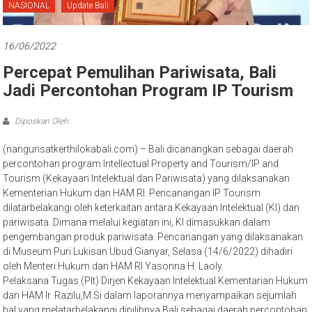
Bali
NASIONAL
Update Bali
16/06/2022
Percepat Pemulihan Pariwisata, Bali
Jadi Percontohan Program IP Tourism
Diposkan Oleh:
(nangunsatkerthilokabali.com) – Bali dicanangkan sebagai daerah
percontohan program Intellectual Property and Tourism/IP and
Tourism (Kekayaan Intelektual dan Pariwisata) yang dilaksanakan
Kementerian Hukum dan HAM RI. Pencanangan IP Tourism
dilatarbelakangi oleh keterkaitan antara Kekayaan Intelektual (KI) dan
pariwisata. Dimana melalui kegiatan ini, KI dimasukkan dalam
pengembangan produk pariwisata. Pencanangan yang dilaksanakan
di Museum Puri Lukisan Ubud Gianyar, Selasa (14/6/2022) dihadiri
oleh Menteri Hukum dan HAM RI Yasonna H. Laoly.
Pelaksana Tugas (Plt) Dirjen Kekayaan Intelektual Kementarian Hukum
dan HAM Ir. Razilu,M.Si dalam laporannya menyampaikan sejumlah
hal yang melatarbelakangi dipilihnya Bali sebagai daerah percontohan