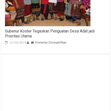
Pemimpin
Satuan
Kerja
OJK
Gubenur Koster Tegaskan Penguatan Desa Adat jadi
Prioritas Utama
pada
31/05/2019
Komentar Dinonaktifkan
Gubenur
Koster
Tegaskan
Penguatan
Desa
Adat
jadi
Prioritas
Utama