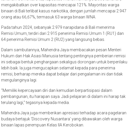
mengakibatkan over kapasitas mencapai 121%. Mayoritas warga
binaan di Bali terlibat kasus narkotika, dengan jumlah mencapai 2.947
orang atau 66,67%, termasuk 63 warga binaan WNA.
Pada tahun 2024, sebanyak 2.979 narapidana di Bali menerima
Remisi Umum, terdiri dari 2.915 penerima Remisi Umum 1 (RU1) dan
64 penerima Remisi Umum 2 (RU2) yang langsung bebas.
Dalam sambutannya, Mahendra Jaya membacakan pesan Menteri
Hukum dan Hak Asasi Manusia tentang pentingnya pemberian remisi
ini sebagai bentuk penghargaan sekaligus dorongan untuk berperilaku
lebih baik. Ia juga mengucapkan selamat kepada para penerima
remisi, berharap mereka dapat belajar dari pengalaman ini dan tidak
mengulanginya lagi.
“Memiliki kepercayaan diri dan kemudian berpartisipasi dalam
pembangunan, itu harapan saya. Jadi pelajaran di dalam ini harap tak
terulang lagi,” tegasnya kepada media.
Mahendra Jaya juga memberikan apresiasi terhadap acara pagelaran
budaya bertajuk ‘Discovery Nusantara’ yang dibawakan oleh warga
binaan lapas perempuan Kelas IIA Kerobokan.