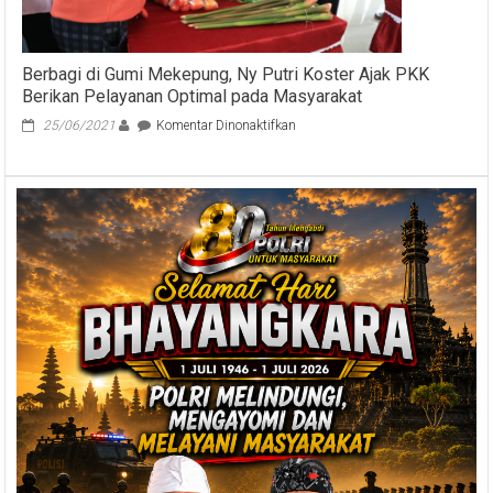
Kota
Bersinergi
Padamkan
Api
Berbagi di Gumi Mekepung, Ny Putri Koster Ajak PKK
Berikan Pelayanan Optimal pada Masyarakat
pada
25/06/2021
Komentar Dinonaktifkan
Berbagi
di
Gumi
Mekepung,
Ny
Putri
Koster
Ajak
PKK
Berikan
Pelayanan
Optimal
pada
Masyarakat