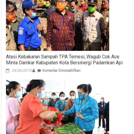
Jadi
Percontohan
Program
IP
Tourism
Atasi Kebakaran Sampah TPA Temesi, Wagub Cok Ace
Minta Damkar Kabupaten Kota Bersinergi Padamkan Api
pada
24/06/2019
Komentar Dinonaktifkan
Atasi
Kebakaran
Sampah
TPA
Temesi,
Wagub
Cok
Ace
Minta
Damkar
Kabupaten