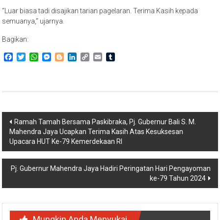
“Luar biasa tadi disajikan tarian pagelaran. Terima Kasih kepada
semuanya,” ujarnya.
Bagikan:
Facebook
Twitter
WhatsApp
Messenger
Blogger
LinkedIn
Copy
Email
Tumblr
Link
Navigasi
Ramah Tamah Bersama Paskibraka, Pj. Gubernur Bali S. M.
Mahendra Jaya Ucapkan Terima Kasih Atas Kesuksesan
pos
Upacara HUT Ke-79 Kemerdekaan RI
Pj. Gubernur Mahendra Jaya Hadiri Peringatan Hari Pengayoman
ke-79 Tahun 2024
Mungkin Anda Menyukai