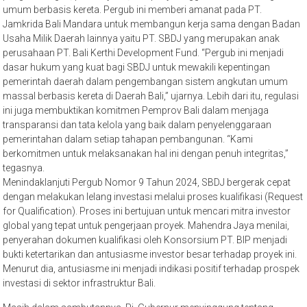
umum berbasis kereta. Pergub ini memberi amanat pada PT.
Jamkrida Bali Mandara untuk membangun kerja sama dengan Badan
Usaha Milik Daerah lainnya yaitu PT. SBDJ yang merupakan anak
perusahaan PT. Bali Kerthi Development Fund. “Pergub ini menjadi
dasar hukum yang kuat bagi SBDJ untuk mewakili kepentingan
pemerintah daerah dalam pengembangan sistem angkutan umum
massal berbasis kereta di Daerah Bali,” ujarnya. Lebih dari itu, regulasi
ini juga membuktikan komitmen Pemprov Bali dalam menjaga
transparansi dan tata kelola yang baik dalam penyelenggaraan
pemerintahan dalam setiap tahapan pembangunan. “Kami
berkomitmen untuk melaksanakan hal ini dengan penuh integritas,”
tegasnya.
Menindaklanjuti Pergub Nomor 9 Tahun 2024, SBDJ bergerak cepat
dengan melakukan lelang investasi melalui proses kualifikasi (Request
for Qualification). Proses ini bertujuan untuk mencari mitra investor
global yang tepat untuk pengerjaan proyek. Mahendra Jaya menilai,
penyerahan dokumen kualifikasi oleh Konsorsium PT. BIP menjadi
bukti ketertarikan dan antusiasme investor besar terhadap proyek ini.
Menurut dia, antusiasme ini menjadi indikasi positif terhadap prospek
investasi di sektor infrastruktur Bali.