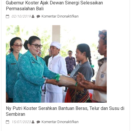
Gubernur Koster Ajak Dewan Sinergi Selesaikan
Permasalahan Bali
pada
02/10/2019
Komentar Dinonaktifkan
Gubernur
Koster
Ajak
Dewan
Sinergi
Selesaikan
Permasalahan
Bali
Ny Putri Koster Serahkan Bantuan Beras, Telur dan Susu di
Sembiran
pada
15/07/2023
Komentar Dinonaktifkan
Ny