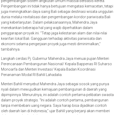
pengembangan sistem angkutan umum massal berbasis kereta.
Pengembangan ini tidak hanya bertujuan mengatasi kemacetan, tetapi
juga meningkatkan daya saing Bali sebagai destinasi wisata unggulan
dunia melalui revitalisasi dan pengembangan koridor pariwisata Bali
yang keberlanjutan. Dalam pelaksanaannya, Mahendra Jaya
menekankan beberapa hal yang wajib diperhatikan dalam
penggarapan proyek ini. “Tetap jaga kelestarian alam dan nilai-nilai
kearifan lokal Bali. Gangguan terhadap aktivitas pariwisata dan
ekonomi selama pengerjaan proyek juga mesti diminimalkan,”
tambahnya.
Langkah cerdas Pj. Gubernur Mahendra Jaya menuai pujian Menteri
Perencanaan Pembangunan Nasional/ Kepala Bappenas RI Suharso
Monoarfa dan Menteri Investasi/ Kepala Badan Koordinasi
Penanaman Modal RI Bahlil Lahadalia.
Menteri Bahlil menyebut Mahendra Jaya sebagai sosok yang punya
nyali dalam mewujudkan kemajuan pembangunan di daerah yang
dipimpinnya. Menurutnya, ini adalah contoh pertama pelibatan swasta
dalam proyek strategis. “Ini adalah contoh pertama, pembangunan
tanpa membebani uang negara. Saya harap bisa dijadikan contoh
oleh daerah lain di Indonesia,” ujar Bahlil yang berjanji akan memberi