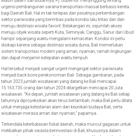
Masih dalam sambutannya, Pj. Gubernur menyinggung tentang
urgensi pembangunan sarana transportasi massal berbasis kereta
bagi Daerah Bali. Hal ini tak terlepas dari pesatnya perkembangan
sektor pariwisata yang berimbas pada kondisi lalu lintas dari dan
menuju destinasi wisata favorit. Belakangan ini, sejumlah akses
menuju objek wisata seperti Kuta, Seminyak, Canggu, Sanur dan Ubud
hampir sepanjang waktu mengalami kemacetan. Kondisi ini perlu
disikapi karena sebagai destinasi wisata dunia, Bali memerlukan
sistem transportasi modern yang aman, nyaman, ramah lingkungan
dan dapat menjamin ketepatan waktu tempuh.
Hal tersebut menjadi sangat urgent mengingat sektor pariwisata
menjadi back bone perekonomian Bali. Sebagai gambaran, pada
tahun 2023 jumlah wisatawan yang datang ke Bali mencapai
15.163.735 orang dan tahun 2024 ditargetkan mencapai 20 Juta
wisatawan. “Ke depan, jumlah wisatawan yang datang ke Bali setiap
tahunnya diproyeksikan akan terus bertambah, maka Bali perlu ditata
untuk menjaga kelestarian alam dan keunikan budaya Bali, serta
wisatawan merasa aman dan nyaman,” paparnya.
Terkendala keterbatasan fiskal daerah, maka muncul gagasan untuk
melibatkan pihak swasta berinvestasi di Bali, khususnya dalam