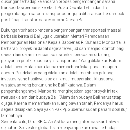
dukungan terhadap kelancaran proses pengembangan sarana
transportasi berbasis kereta di Pulau Dewata. Lebih dari itu,
pengembangan sarana transportasi ini juga diharapkan berdampak
positif bagi transformasi ekonomi Daerah Bali.
Dukungan terhadap rencana pengembangan transportasi massal
berbasis kereta di Bali juga diutarakan Menteri Perencanaan
Pembangunan Nasional/ Kepala Bappenas RI Suharso Monoarfa. Ia
berharap, proyek ini dapat segera terwujud dan menjadi contoh bagi
daerah lain dalam mencari solusi terkait persoalan di bidang
pelayanan publik, khususnya transportasi. “Yang dilakukan Bali ini
adalah pendekatan baru tanpa membebani fiskal pusat maupun
daerah. Pendekatan yang dilakukan adalah membuka peluang
investasi yang hasilnya bisa dinikmati masyarakat, khususnya
wisatawan yang berkunjung ke Bali,” katanya. Dalam
pengembangannya, Manoarfa mengingatkan agar proyek ini tak
merusak alam dan budaya Bali. “Alam dan budaya Bali harus tetap
dijaga. Karena memanfaatkan ruang bawah tanah, Perdanya harus
segera disiapkan. Saya yakin Pak Pj. Gubernur sudah paham soal itu,”
tambahnya.
Sementara itu, Dirut SBDJ Ari Ashkara menginformasikan bahwa
sejauh ini 8 investor global telah menyampaikan minat terhadap