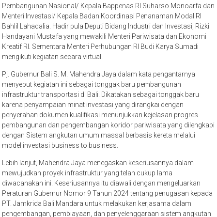
Pembangunan Nasional/ Kepala Bappenas RI Suharso Monoarfa dan
Menteri Investasi/ Kepala Badan Koordinasi Penanaman Modal RI
Bahlil Lahadalia. Hadir pula Deputi Bidang Industri dan Investasi, Rizki
Handayani Mustafa yang mewakili Menteri Pariwisata dan Ekonomi
Kreatif RI. Sementara Menteri Perhubungan RI Budi Karya Sumadi
mengikuti kegiatan secara virtual.
Pj. Gubernur Bali S. M. Mahendra Jaya dalam kata pengantarnya
menyebut kegiatan ini sebagai tonggak baru pembangunan
infrastruktur transportasi di Bali. Dikatakan sebagai tonggak baru
karena penyampaian minat investasi yang dirangkai dengan
penyerahan dokumen kualifikasi menunjukkan kejelasan progres
pembangunan dan pengembangan koridor pariwisata yang dilengkapi
dengan Sistem angkutan umum massal berbasis kereta melalui
model investasi business to business.
Lebih lanjut, Mahendra Jaya menegaskan keseriusannya dalam
mewujudkan proyek infrastruktur yang telah cukup lama
diwacanakan ini. Keseriusannya itu diawali dengan mengeluarkan
Peraturan Gubernur Nomor 9 Tahun 2024 tentang penugasan kepada
PT. Jamkrida Bali Mandara untuk melakukan kerjasama dalam
pengembangan, pembiayaan, dan penyelenggaraan sistem angkutan