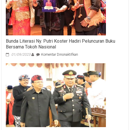
Bunda Literasi Ny. Putri Koster Hadiri Peluncuran Buku
Bersama Tokoh Nasional
pada
01/09/2023
Komentar Dinonaktifkan
Bunda
Literasi
Ny.
Putri
Koster
Hadiri
Peluncuran
Buku
Bersama
Tokoh
Nasional