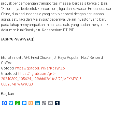
proyek pengembangan transportasi massal berbasis kereta di Bali.
“Seluruhnya berbentuk konsorsium, tiga dari kawasan Eropa, dua dari
China, dua dari Indonesia yang berkolaborasi dengan perusahan
asing, satu lagi dari Malaysia,” paparnya. Selain investor yang baru
pada tahap menyampaikan minat, ada satu yang sudah menyerahkan
dokumen kualifikasi yaitu Konsorsium PT. BIP.
(
AGP/GP/SWP/YAQ
)
Eh, liat ini deh. AFC Fried Chicken, Jl. Raya Puputan No.7 Renon di
GoFood.
Gofood:
https://gofood.link/a/Kg1yhZo
Grabfood:
https://r.grab.com/g/6-
20240309_105624_c9fbbb02e1fa3f2f_MEXMPS-6-
C6EYJ74FWAWCGJ
Bagikan:
Facebook
Twitter
WhatsApp
Messenger
Blogger
LinkedIn
Copy
Email
Tumblr
Link