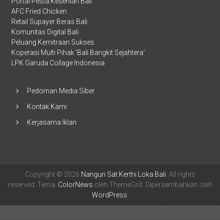
Portal Pesta Kesenian Bali
AFC Fried Chicken
Retail Supayer Beras Bali
Komunitas Digital Bali
Peluang Kemitraan Sukses
Koperasi Multi Pihak 'Bali Bangkit Sejahtera'
LPK Garuda Collage Indonesia
Pedoman Media Siber
Kontak Kami
Kerjasama Iklan
Copyright © 2026
Nangun Sat Kerthi Loka Bali
. All rights
reserved. Tema:
ColorNews
oleh ThemeGrill. Dipersembahkan oleh
WordPress
.