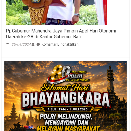
Darurat
Sampah
Pj. Gubernur Mahendra Jaya Pimpin Apel Hari Otonomi
Daerah ke-28 di Kantor Gubernur Bali
pada
25/04/2024
Komentar Dinonaktifkan
Pj.
Gubernur
Mahendra
Jaya
Pimpin
Apel
Hari
Otonomi
Daerah
ke-
28
di
Kantor
Gubernur
Bali