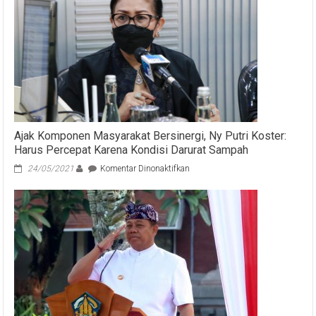
Sekda
Dewa
Indra
Apresiasi
Samsat
“Gelis”
Tabanan
Ajak Komponen Masyarakat Bersinergi, Ny Putri Koster:
Harus Percepat Karena Kondisi Darurat Sampah
pada
24/05/2021
Komentar Dinonaktifkan
Ajak
Komponen
Masyarakat
Bersinergi,
Ny
Putri
Koster:
Harus
Percepat
Karena
Kondisi