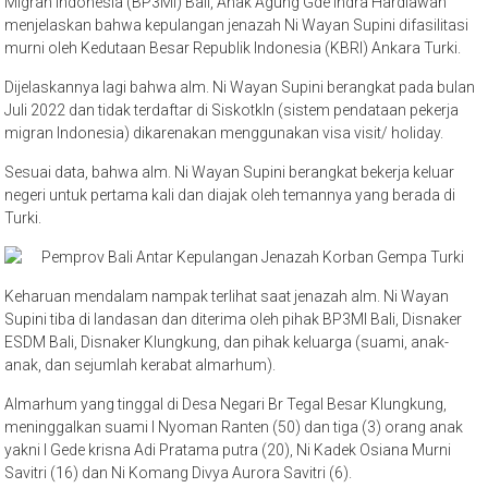
Migran Indonesia (BP3MI) Bali, Anak Agung Gde Indra Hardiawan
menjelaskan bahwa kepulangan jenazah Ni Wayan Supini difasilitasi
murni oleh Kedutaan Besar Republik Indonesia (KBRI) Ankara Turki.
Dijelaskannya lagi bahwa alm. Ni Wayan Supini berangkat pada bulan
Juli 2022 dan tidak terdaftar di Siskotkln (sistem pendataan pekerja
migran Indonesia) dikarenakan menggunakan visa visit/ holiday.
Sesuai data, bahwa alm. Ni Wayan Supini berangkat bekerja keluar
negeri untuk pertama kali dan diajak oleh temannya yang berada di
Turki.
Keharuan mendalam nampak terlihat saat jenazah alm. Ni Wayan
Supini tiba di landasan dan diterima oleh pihak BP3MI Bali, Disnaker
ESDM Bali, Disnaker Klungkung, dan pihak keluarga (suami, anak-
anak, dan sejumlah kerabat almarhum).
Almarhum yang tinggal di Desa Negari Br Tegal Besar Klungkung,
meninggalkan suami I Nyoman Ranten (50) dan tiga (3) orang anak
yakni I Gede krisna Adi Pratama putra (20), Ni Kadek Osiana Murni
Savitri (16) dan Ni Komang Divya Aurora Savitri (6).