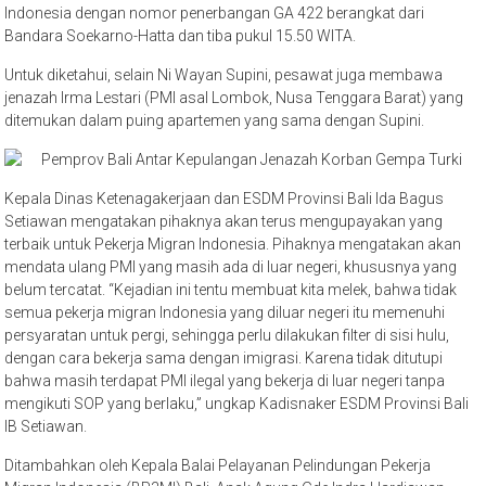
Indonesia dengan nomor penerbangan GA 422 berangkat dari
Bandara Soekarno-Hatta dan tiba pukul 15.50 WITA.
Untuk diketahui, selain Ni Wayan Supini, pesawat juga membawa
jenazah Irma Lestari (PMI asal Lombok, Nusa Tenggara Barat) yang
ditemukan dalam puing apartemen yang sama dengan Supini.
Kepala Dinas Ketenagakerjaan dan ESDM Provinsi Bali Ida Bagus
Setiawan mengatakan pihaknya akan terus mengupayakan yang
terbaik untuk Pekerja Migran Indonesia. Pihaknya mengatakan akan
mendata ulang PMI yang masih ada di luar negeri, khususnya yang
belum tercatat. “Kejadian ini tentu membuat kita melek, bahwa tidak
semua pekerja migran Indonesia yang diluar negeri itu memenuhi
persyaratan untuk pergi, sehingga perlu dilakukan filter di sisi hulu,
dengan cara bekerja sama dengan imigrasi. Karena tidak ditutupi
bahwa masih terdapat PMI ilegal yang bekerja di luar negeri tanpa
mengikuti SOP yang berlaku,” ungkap Kadisnaker ESDM Provinsi Bali
IB Setiawan.
Ditambahkan oleh Kepala Balai Pelayanan Pelindungan Pekerja