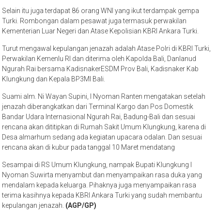
Selain itu juga terdapat 86 orang WNI yang ikut terdampak gempa
Turki. Rombongan dalam pesawat juga termasuk perwakilan
Kementerian Luar Negeri dan Atase Kepolisian KBRI Ankara Turki.
Turut mengawal kepulangan jenazah adalah Atase Polri di KBRI Turki,
Perwakilan Kemenlu RI dan diterima oleh Kapolda Bali, Danlanud
Ngurah Rai bersama KadisnakerESDM Prov Bali, Kadisnaker Kab
Klungkung dan Kepala BP3MI Bali.
Suami alm. Ni Wayan Supini, I Nyoman Ranten mengatakan setelah
jenazah diberangkatkan dari Terminal Kargo dan Pos Domestik
Bandar Udara Internasional Ngurah Rai, Badung-Bali dan sesuai
rencana akan dititipkan di Rumah Sakit Umum Klungkung, karena di
Desa almarhum sedang ada kegiatan upacara odalan. Dan sesuai
rencana akan di kubur pada tanggal 10 Maret mendatang
Sesampai di RS Umum Klungkung, nampak Bupati Klungkung I
Nyoman Suwirta menyambut dan menyampaikan rasa duka yang
mendalam kepada keluarga. Pihaknya juga menyampaikan rasa
terima kasihnya kepada KBRI Ankara Turki yang sudah membantu
kepulangan jenazah.
(AGP/GP)