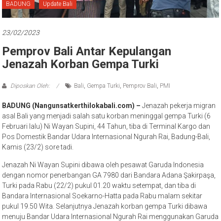
Bali
BADUNG
Update Bali
23/02/2023
Pemprov Bali Antar Kepulangan
Jenazah Korban Gempa Turki
Diposkan Oleh:
Bali
,
Gempa Turki
,
Pemprov Bali
,
PMI
BADUNG (Nangunsatkerthilokabali.com) –
Jenazah pekerja migran
asal Bali yang menjadi salah satu korban meninggal gempa Turki (6
Februari lalu) Ni Wayan Supini, 44 Tahun, tiba di Terminal Kargo dan
Pos Domestik Bandar Udara Internasional Ngurah Rai, Badung-Bali,
Kamis (23/2) sore tadi.
Jenazah Ni Wayan Supini dibawa oleh pesawat Garuda Indonesia
dengan nomor penerbangan GA 7980 dari Bandara Adana Şakirpaşa,
Turki pada Rabu (22/2) pukul 01.20 waktu setempat, dan tiba di
Bandara Internasional Soekarno-Hatta pada Rabu malam sekitar
pukul 19.50 Wita. Selanjutnya Jenazah korban gempa Turki dibawa
menuju Bandar Udara Internasional Ngurah Rai menggunakan Garuda