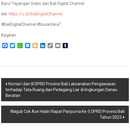
Baru! Tayangan Video dari Bali Digital Channel
klik:
https://s.id/BaliDigitalChannel
#BaliDigitalChannel #Nusantara7
Bagikan:
Facebook
Twitter
WhatsApp
Messenger
Blogger
LinkedIn
Copy
Email
Tumblr
Link
Navigasi
Komisi I dan III DPRD Provinsi Bali Laksanakan Pengawasan
terhadap Tata Ruang dan Pedagang Liar di lingkungan Danau
pos
Beratan
Wagub Cok Ace Hadiri Rapat Paripurna Ke-5 DPRD Provinsi Bali
Tahun 2023