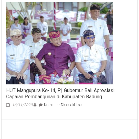
Filosofi
Sapu
Lidi,
Putri
Koster
Ajak
Perempuan
Bersatu
HUT Mangupura Ke-14, Pj. Gubernur Bali Apresiasi
Capaian Pembangunan di Kabupaten Badung
pada
16/11/2023
Komentar Dinonaktifkan
HUT
Mangupura
Ke-
14,
Pj.
Gubernur