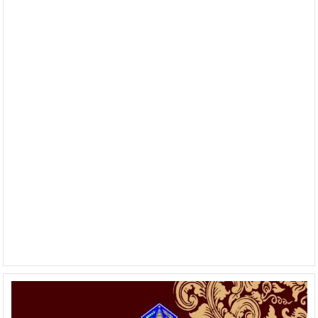
Bali
Apresiasi
Capaian
Pembangunan
di
Kabupaten
Badung