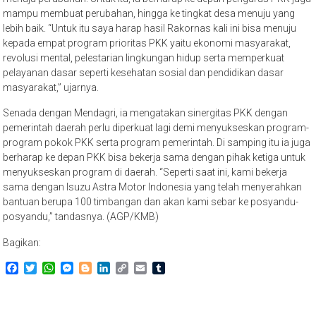
mampu membuat perubahan, hingga ke tingkat desa menuju yang
lebih baik. “Untuk itu saya harap hasil Rakornas kali ini bisa menuju
kepada empat program prioritas PKK yaitu ekonomi masyarakat,
revolusi mental, pelestarian lingkungan hidup serta memperkuat
pelayanan dasar seperti kesehatan sosial dan pendidikan dasar
masyarakat,” ujarnya.
Senada dengan Mendagri, ia mengatakan sinergitas PKK dengan
pemerintah daerah perlu diperkuat lagi demi menyukseskan program-
program pokok PKK serta program pemerintah. Di samping itu ia juga
berharap ke depan PKK bisa bekerja sama dengan pihak ketiga untuk
menyukseskan program di daerah. “Seperti saat ini, kami bekerja
sama dengan Isuzu Astra Motor Indonesia yang telah menyerahkan
bantuan berupa 100 timbangan dan akan kami sebar ke posyandu-
posyandu,” tandasnya. (AGP/KMB)
Bagikan:
Facebook
Twitter
WhatsApp
Messenger
Blogger
LinkedIn
Copy
Email
Tumblr
Link