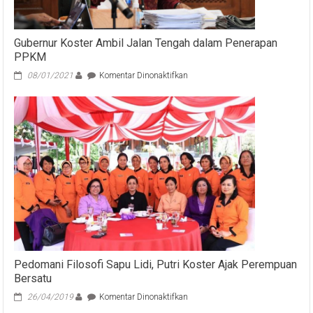
Gubernur Koster Ambil Jalan Tengah dalam Penerapan
PPKM
pada
08/01/2021
Komentar Dinonaktifkan
Gubernur
Koster
Ambil
Jalan
Tengah
dalam
Penerapan
PPKM
Pedomani Filosofi Sapu Lidi, Putri Koster Ajak Perempuan
Bersatu
pada
26/04/2019
Komentar Dinonaktifkan
Pedomani