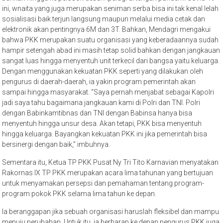
ini, wnaita yang juga merupakan seniman serba bisa ini tak kenal lelah
sosialisasi baik terjun langsung maupun melalui media cetak dan
elektronik akan pentingnya 6M dan 3T. Bahkan, Mendagri mengakui
bahwa PKK merupakan suatu organisasi yang keberadaannya sudah
hampir setengah abad ini masih tetap solid bahkan dengan jangkauan
sangat luas hingga menyentuh unit terkecil dari bangsa yaitu keluarga.
Dengan menggunakan kekuatan PKK seperti yang dilakukan oleh
pengurus di daerah-daerah, ia yakin program pemerintah akan
sampai hingga masyarakat. “Saya pernah menjabat sebagai Kapolri
jadi saya tahu bagaimana jangkauan kami di Polri dan TNI. Polri
dengan Babinkamtibnas dan TNI dengan Babinsa hanya bisa
menyentuh hingga unsur desa. Akan tetapi, PKK bisa menyentuh
hingga keluarga. Bayangkan kekuatan PKK ini jika pemerintah bisa
bersinergi dengan baik,” imbuhnya.
Sementara itu, Ketua TP PKK Pusat Ny Tri Tito Karnavian menyatakan
Rakornas IX TP PKK merupakan acara lima tahunan yang bertujuan
untuk menyamakan persepsi dan pemahaman tentang program-
program pokok PKK selama lima tahun ke depan.
Ia beranggapan jika sebuah organisasi haruslah fleksibel dan mampu
menuju perubahan. Untuk itu, ia berharap ke depan pengurus PKK juga