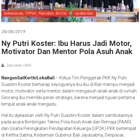
Bali
Dekranasda, TPPKK, PakisBali, BKOW
Update Bali
26/06/2019
Ny Putri Koster: Ibu Harus Jadi Motor,
Motivator Dan Mentor Pola Asuh Anak
Diposkan Oleh:
NangunSatKerthiLokaBali
– Ketua Tim Penggerak PKK Ny Putri
Suastini Koster berharap seyogyanya ibu-ibu di Bali mampu menjadi
motor, motivator serta mentor dalam mengasuh anak-anak di rumah.
Seorang ibu memiliki peran strategis, karena menjadi tujuan pertama
tempat anak-anak mengadu.
Hal itu dijelaskan oleh Ny Putri Suastini Koster dalam sambutannya
pada acara Bimbingan Teknis Pola Asuh Anak dan Remaja (PAAR)
dan Usaha Peningkatan Pendapatan Keluarga (UP2K) PKK bertempat
di Kertha Sabha, Kediaman Gubenur Bali Jayasabha, Denpasar,