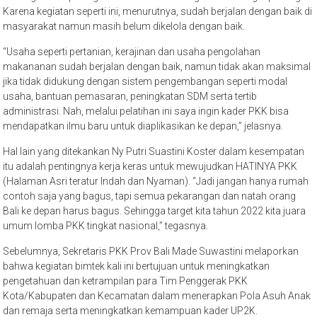
Karena kegiatan seperti ini, menurutnya, sudah berjalan dengan baik di
masyarakat namun masih belum dikelola dengan baik.
“Usaha seperti pertanian, kerajinan dan usaha pengolahan
makananan sudah berjalan dengan baik, namun tidak akan maksimal
jika tidak didukung dengan sistem pengembangan seperti modal
usaha, bantuan pemasaran, peningkatan SDM serta tertib
administrasi. Nah, melalui pelatihan ini saya ingin kader PKK bisa
mendapatkan ilmu baru untuk diaplikasikan ke depan,” jelasnya.
Hal lain yang ditekankan Ny Putri Suastini Koster dalam kesempatan
itu adalah pentingnya kerja keras untuk mewujudkan HATINYA PKK
(Halaman Asri teratur Indah dan Nyaman). “Jadi jangan hanya rumah
contoh saja yang bagus, tapi semua pekarangan dan natah orang
Bali ke depan harus bagus. Sehingga target kita tahun 2022 kita juara
umum lomba PKK tingkat nasional,” tegasnya.
Sebelumnya, Sekretaris PKK Prov Bali Made Suwastini melaporkan
bahwa kegiatan bimtek kali ini bertujuan untuk meningkatkan
pengetahuan dan ketrampilan para Tim Penggerak PKK
Kota/Kabupaten dan Kecamatan dalam menerapkan Pola Asuh Anak
dan remaja serta meningkatkan kemampuan kader UP2K.