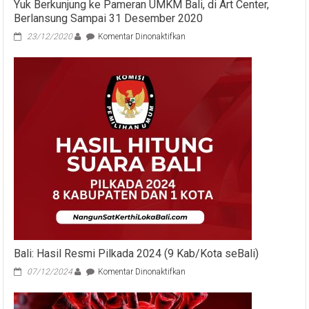
Yuk Berkunjung ke Pameran UMKM Bali, di Art Center,
Berlansung Sampai 31 Desember 2020
pada
23/12/2020
Komentar Dinonaktifkan
Yuk
Berkunjung
ke
Pameran
UMKM
Bali,
di
Art
Center,
Berlansung
Sampai
31
Desember
2020
Bali: Hasil Resmi Pilkada 2024 (9 Kab/Kota seBali)
pada
07/12/2024
Komentar Dinonaktifkan
Bali:
Hasil
Resmi