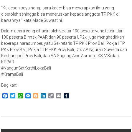
“Ke depan saya harap para kader bisa menerapkan ilmu yang
diperoleh sehingga bisa meneruskan kepada anggota TP PKK di
bawahnya,” kata Made Suwastini.
Dalam acara yang dihadiri oleh sekitar 190 peserta yang terdiri dari
100 peserta Bimtek PAAR dan 90 peserta UP2k, juga menghadirkan
beberapa narasumber, yaitu Sekretaris TP PKK Prov Bali, Pokja I TP
PKK Prov Bali, Pokja II TP PKK Prov Bali, Drs AA Ngurah Suweda dari
Kesbangpol Prov Bali, dan AA Sagung Anie Asmoro SS MSi dari
KPPAD.
#NangunSatKerthiLokaBali
#KramaBali
Bagikan:
Facebook
Twitter
WhatsApp
Messenger
Blogger
LinkedIn
Copy
Email
Tumblr
Link