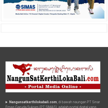
Nangunsatkerthilokabali.com
, di bawah naungan PT Sinar
Emas Garuda Sukses (PT SIMAS), adalah portal digital yang