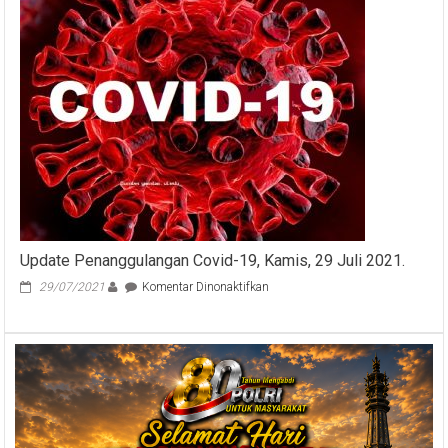
Pilkada
2024
(9
Kab/Kota
seBali)
Update Penanggulangan Covid-19, Kamis, 29 Juli 2021.
pada
29/07/2021
Komentar Dinonaktifkan
Update
Penanggulangan
Covid-
19,
Kamis,
29
Juli
2021.