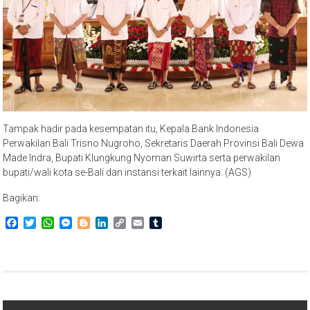
Tampak hadir pada kesempatan itu, Kepala Bank Indonesia
Perwakilan Bali Trisno Nugroho, Sekretaris Daerah Provinsi Bali Dewa
Made Indra, Bupati Klungkung Nyoman Suwirta serta perwakilan
bupati/wali kota se-Bali dan instansi terkait lainnya. (AGS)
Bagikan:
Facebook
Twitter
WhatsApp
Messenger
Blogger
LinkedIn
Copy
Email
Tumblr
Link