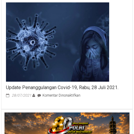
Pekerjaan
IT
untuk
Lulusan
SMK
2024
Update Penanggulangan Covid-19, Rabu, 28 Juli 2021.
pada
28/07/2021
Komentar Dinonaktifkan
Update
Penanggulangan
Covid-
19,
Rabu,
28
Juli