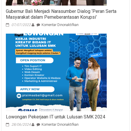
Gubernur Bali Menjadi Narasumber Dialog ‘Peran Serta
Masyarakat dalam Pemeberantasan Korupsi’
pada
07/07/2022
Komentar Dinonaktifkan
Gubernur
Bali
Menjadi
Narasumber
Dialog
‘Peran
Serta
Masyarakat
dalam
Pemeberantasan
Korupsi’
Lowongan Pekerjaan IT untuk Lulusan SMK 2024
pada
28/06/2024
Komentar Dinonaktifkan
Lowongan