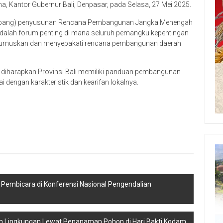
, Kantor Gubernur Bali, Denpasar, pada Selasa, 27 Mei 2025.
bang) penyusunan Rencana Pembangunan Jangka Menengah
dalah forum penting di mana seluruh pemangku kepentingan
 merumuskan dan menyepakati rencana pembangunan daerah
 diharapkan Provinsi Bali memiliki panduan pembangunan
uai dengan karakteristik dan kearifan lokalnya.
 Pembicara di Konferensi Nasional Pengendalian
an Lingkungan Lewat Penanaman Pohon di Hari Bakti Kodam