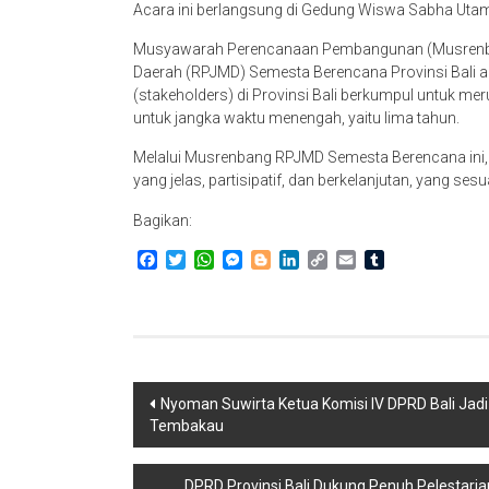
Acara ini berlangsung di Gedung Wiswa Sabha Utama
Musyawarah Perencanaan Pembangunan (Musren
Daerah (RPJMD) Semesta Berencana Provinsi Bali a
(stakeholders) di Provinsi Bali berkumpul untuk
untuk jangka waktu menengah, yaitu lima tahun.
Melalui Musrenbang RPJMD Semesta Berencana ini,
yang jelas, partisipatif, dan berkelanjutan, yang ses
Bagikan:
Facebook
Twitter
WhatsApp
Messenger
Blogger
LinkedIn
Copy
Email
Tumblr
Link
Navigasi
Nyoman Suwirta Ketua Komisi IV DPRD Bali Jadi
Tembakau
pos
DPRD Provinsi Bali Dukung Penuh Pelestari