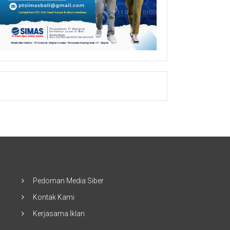
Pedoman Media Siber
Kontak Kami
Kerjasama Iklan