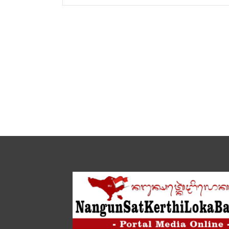
DPRD
Bali
Gelar
Rapat
Pembahasan
RPJPD
Semesta
Berencana
Provinis
Bali
2025-
2045