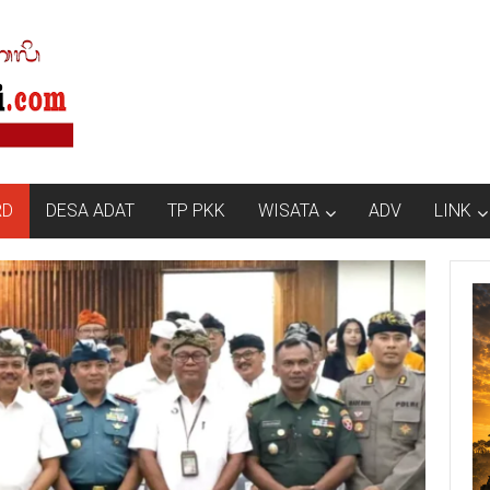
RD
DESA ADAT
TP PKK
WISATA
ADV
LINK