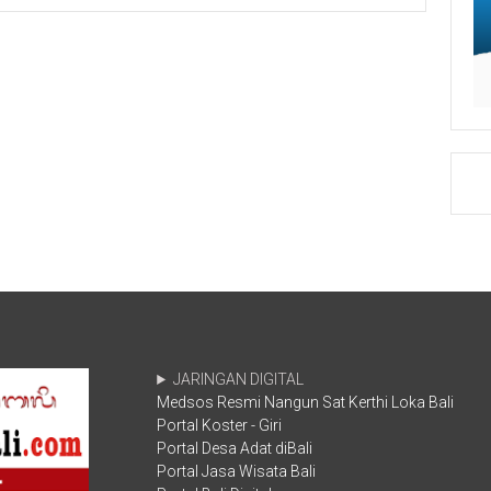
Setwan
Bali
DPRD
Meninjau
Prov
Pembangunan
Bali
Krematorium
Dorong
di
Percepatan
Desa
Mitigasi
Pidpid,
Bencana
Karangasem
Banjir
di
Bali
Adopsi
Kesiapan
DKI
Jakarta
JARINGAN DIGITAL
Medsos Resmi Nangun Sat Kerthi Loka Bali
Portal Koster - Giri
Portal Desa Adat diBali
Portal Jasa Wisata Bali