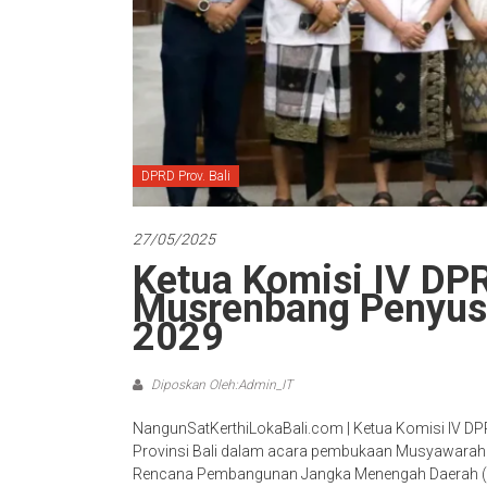
DPRD Prov. Bali
27/05/2025
Ketua Komisi IV DP
Musrenbang Penyu
2029
Diposkan Oleh:Admin_IT
NangunSatKerthiLokaBali.com | Ketua Komisi IV DP
Provinsi Bali dalam acara pembukaan Musyawar
Rencana Pembangunan Jangka Menengah Daerah (R