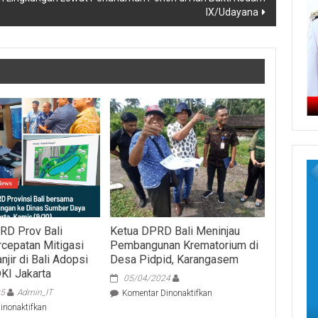
IX/Udayana
RD Prov Bali
Ketua DPRD Bali Meninjau
cepatan Mitigasi
Pembangunan Krematorium di
jir di Bali Adopsi
Desa Pidpid, Karangasem
KI Jakarta
05/04/2024
25
Admin_IT
pada
Komentar Dinonaktifkan
Ketua
pada
inonaktifkan
DPRD