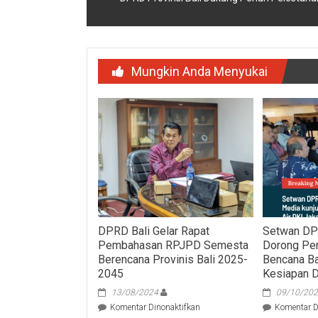
Mungkin Anda Menyukai
DPRD Bali Gelar Rapat
Setwan DP
Pembahasan RPJPD Semesta
Dorong Per
Berencana Provinis Bali 2025-
Bencana Ban
2045
Kesiapan D
13/08/2024
09/10/20
pada
Komentar Dinonaktifkan
Komentar D