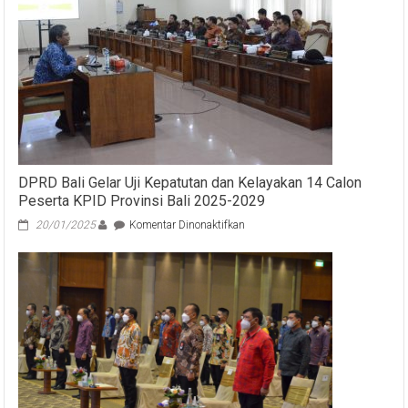
DPRD Bali Gelar Uji Kepatutan dan Kelayakan 14 Calon
Peserta KPID Provinsi Bali 2025-2029
pada
20/01/2025
Komentar Dinonaktifkan
DPRD
Bali
Gelar
Uji
Kepatutan
dan
Kelayakan
14
Calon
Peserta
KPID