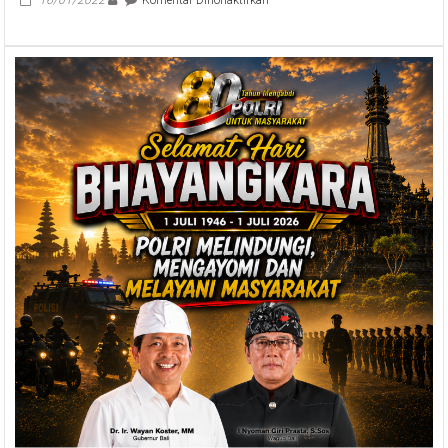
Pimpinan
DPRD
Hadiri
Peluncuran
Buku
LAKSANA
MANUT
SASANA