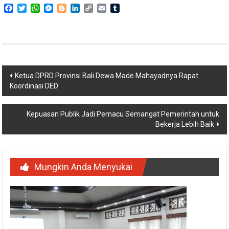
Facebook
Twitter
WhatsApp
Messenger
Blogger
LinkedIn
Copy
Email
Tumblr
Link
Navigasi
Ketua DPRD Provinsi Bali Dewa Made Mahayadnya Rapat
Koordinasi DED
pos
Kepuasan Publik Jadi Pemacu Semangat Pemerintah untuk
Bekerja Lebih Baik
Mungkin Anda Menyukai