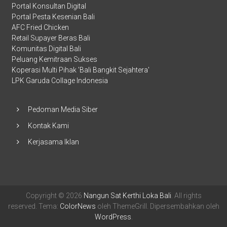
Portal Konsultan Digital
Portal Pesta Kesenian Bali
AFC Fried Chicken
Retail Supayer Beras Bali
Komunitas Digital Bali
Peluang Kemitraan Sukses
Koperasi Multi Pihak 'Bali Bangkit Sejahtera'
LPK Garuda Collage Indonesia
Pedoman Media Siber
Kontak Kami
Kerjasama Iklan
Copyright © 2026
Nangun Sat Kerthi Loka Bali
. All rights
reserved. Tema:
ColorNews
oleh ThemeGrill. Dipersembahkan oleh
WordPress
.