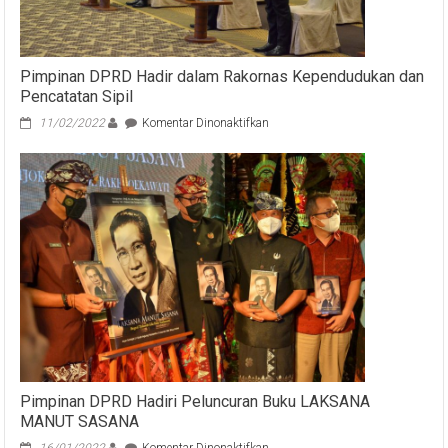
Provinsi
Bali
2025-
2029
Pimpinan DPRD Hadir dalam Rakornas Kependudukan dan
Pencatatan Sipil
pada
11/02/2022
Komentar Dinonaktifkan
Pimpinan
DPRD
Hadir
dalam
Rakornas
Kependudukan
dan
Pencatatan
Sipil
Pimpinan DPRD Hadiri Peluncuran Buku LAKSANA
MANUT SASANA
pada
16/01/2022
Komentar Dinonaktifkan