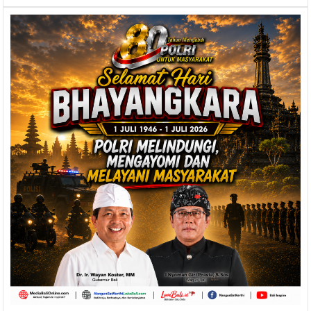
Dampingi
Presiden
‘Blusukan’
dan
Telusuri
Tukad
Badung