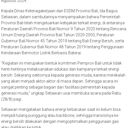
Agustus 2024.
Kepala Dinas Ketenagakerjaan dan ESDM Provinsi Bali, Ida Bagus
Setiawan, dalam sambutannya menyampaikan bahwa Pemerintah
Provinsi Bali telah mengeluarkan kebijakan terkait energi, di antaranya
Peraturan Daerah Provinsi Bali Nomor 9 Tahun 2020 tentang Rencana
Umum Energi Daerah Provinsi Bali Tahun 2020-2050, Peraturan
Gubernur Bali Nomor 45 Tahun 2019 tentang Bali Energi Bersih, serta
Peraturan Gubernur Bali Nomor 48 Tahun 2019 tentang Penggunaan
Kendaraan Bermotor Listrik Berbasis Baterai.
“Kegiatan ini merupakan bentuk komitmen Pemprov Bali untuk tidak
henti-hentinya melaksanakan edukasi dan kampanye terkait energi
bersih. Sekarang sektornya kepada generasi muda, karena merekalah
yang akan menjadi aktor-aktor di masa depan. Sehingga acara ini
sangat penting sebagai bagian dari fasilitasi pemerintah kepada
generasi muda,” ungkap Setiawan usai membuka acara pada Rabu
(28/8) pagi.
Setiawan mengatakan bahwa energi terbarukan saat ini belum bisa
menjadi tulang punggung atau backbone, sehingga transisinya ke
energi bersih dilakukan dengan mengoptimalkan penggunaan gas
atau dialihkan ke listrik.