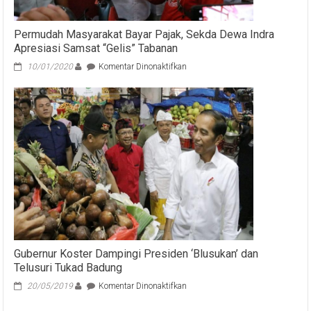
di
Bali,
Permudah Masyarakat Bayar Pajak, Sekda Dewa Indra
Tekankan
Apresiasi Samsat “Gelis” Tabanan
Kolaborasi
Antar
pada
10/01/2020
Komentar Dinonaktifkan
Negara
Permudah
Masyarakat
Bayar
Pajak,
Sekda
Dewa
Indra
Apresiasi
Samsat
“Gelis”
Tabanan
Gubernur Koster Dampingi Presiden ‘Blusukan’ dan
Telusuri Tukad Badung
pada
20/05/2019
Komentar Dinonaktifkan
Gubernur
Koster