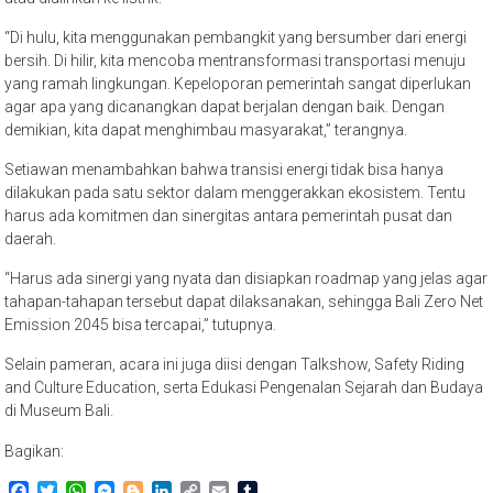
“Di hulu, kita menggunakan pembangkit yang bersumber dari energi
bersih. Di hilir, kita mencoba mentransformasi transportasi menuju
yang ramah lingkungan. Kepeloporan pemerintah sangat diperlukan
agar apa yang dicanangkan dapat berjalan dengan baik. Dengan
demikian, kita dapat menghimbau masyarakat,” terangnya.
Setiawan menambahkan bahwa transisi energi tidak bisa hanya
dilakukan pada satu sektor dalam menggerakkan ekosistem. Tentu
harus ada komitmen dan sinergitas antara pemerintah pusat dan
daerah.
“Harus ada sinergi yang nyata dan disiapkan roadmap yang jelas agar
tahapan-tahapan tersebut dapat dilaksanakan, sehingga Bali Zero Net
Emission 2045 bisa tercapai,” tutupnya.
Selain pameran, acara ini juga diisi dengan Talkshow, Safety Riding
and Culture Education, serta Edukasi Pengenalan Sejarah dan Budaya
di Museum Bali.
Bagikan:
Facebook
Twitter
WhatsApp
Messenger
Blogger
LinkedIn
Copy
Email
Tumblr