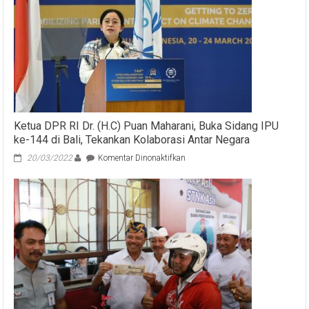
Ketua DPR RI Dr. (H.C) Puan Maharani, Buka Sidang IPU
ke-144 di Bali, Tekankan Kolaborasi Antar Negara
pada
20/03/2022
Komentar Dinonaktifkan
Ketua
DPR
RI
Dr.
(H.C)
Puan
Maharani,
Buka
Sidang
IPU
ke-
144