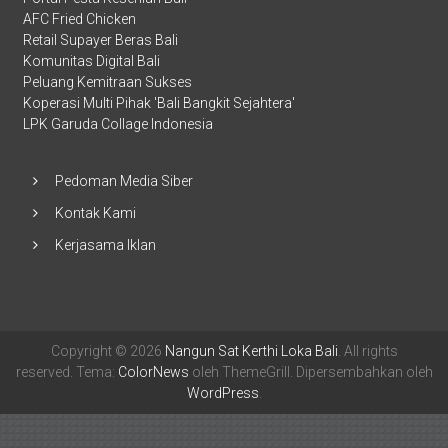
AFC Fried Chicken
Retail Supayer Beras Bali
Komunitas Digital Bali
Peluang Kemitraan Sukses
Koperasi Multi Pihak 'Bali Bangkit Sejahtera'
LPK Garuda Collage Indonesia
Pedoman Media Siber
Kontak Kami
Kerjasama Iklan
Copyright © 2026
Nangun Sat Kerthi Loka Bali
. All rights
reserved. Tema:
ColorNews
oleh ThemeGrill. Dipersembahkan oleh
WordPress
.