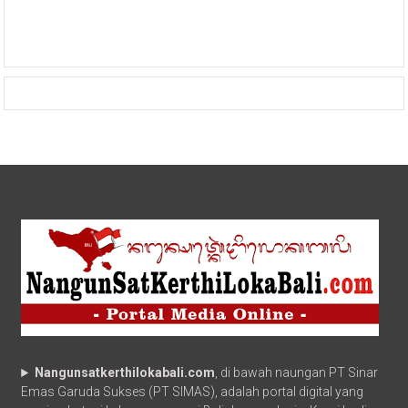
Nangunsatkerthilokabali.com
, di bawah naungan PT Sinar
Emas Garuda Sukses (PT SIMAS), adalah portal digital yang