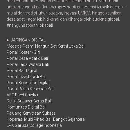
menjembatani kekayaan esensi Bali dengan dunia. Kami hadir
untuk menguatkan dan mempromosikan potensi terbaik daerah—
mulai dari tradisi luhur, budaya, inovasi UMKM, hingga keunikan
desa adat—agar lebih dikenal dan dihargai oleh audiens global.
#nangunsatkerthilokabali
JARINGAN DIGITAL
Medsos Resmi Nangun Sat Kerthi Loka Bali
Portal Koster - Giri
Portal Desa Adat diBali
Portal Jasa Wisata Bali
Portal Bali Digital
Portal Investasi di Bali
Portal Konsultan Digital
Portal Pesta Kesenian Bali
AFC Fried Chicken
Retail Supayer Beras Bali
Komunitas Digital Bali
Peluang Kemitraan Sukses
Koperasi Multi Pihak 'Bali Bangkit Sejahtera'
LPK Garuda Collage Indonesia