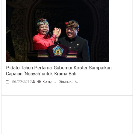
Pelatihan
Yoga
Bio
Energi
di
Kuta
Bali
bersama
Senior
Instruktur
Ir.
Made
Pidato Tahun Pertama, Gubernur Koster Sampaikan
Sudiantara
Capaian ‘Ngayah’ untuk Krama Bali
pada
06/09/2019
Komentar Dinonaktifkan
Pidato
Tahun
Pertama,
Gubernur
Koster
Sampaikan
Capaian
‘Ngayah’
untuk