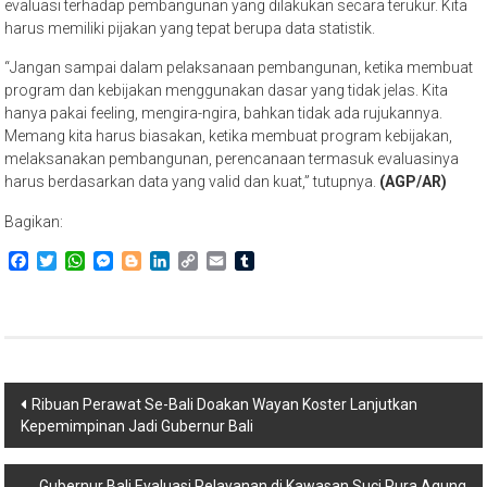
evaluasi terhadap pembangunan yang dilakukan secara terukur. Kita
harus memiliki pijakan yang tepat berupa data statistik.
“Jangan sampai dalam pelaksanaan pembangunan, ketika membuat
program dan kebijakan menggunakan dasar yang tidak jelas. Kita
hanya pakai feeling, mengira-ngira, bahkan tidak ada rujukannya.
Memang kita harus biasakan, ketika membuat program kebijakan,
melaksanakan pembangunan, perencanaan termasuk evaluasinya
harus berdasarkan data yang valid dan kuat,” tutupnya.
(AGP/AR)
Bagikan:
Facebook
Twitter
WhatsApp
Messenger
Blogger
LinkedIn
Copy
Email
Tumblr
Link
Navigasi
Ribuan Perawat Se-Bali Doakan Wayan Koster Lanjutkan
Kepemimpinan Jadi Gubernur Bali
pos
Gubernur Bali Evaluasi Pelayanan di Kawasan Suci Pura Agung