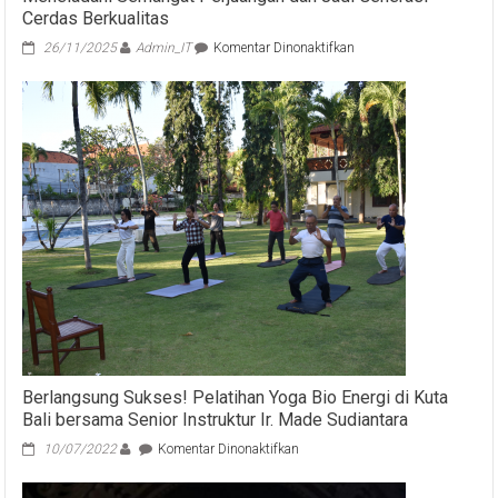
Cerdas Berkualitas
pada
26/11/2025
Admin_IT
Komentar Dinonaktifkan
Peringati
Hari
Pahlawan,
Bupati
Satria
Ajak
Generasi
Muda
Meneladani
Semangat
Perjuangan
dan
Jadi
Generasi
Cerdas
Berkualitas
Berlangsung Sukses! Pelatihan Yoga Bio Energi di Kuta
Bali bersama Senior Instruktur Ir. Made Sudiantara
pada
10/07/2022
Komentar Dinonaktifkan
Berlangsung
Sukses!