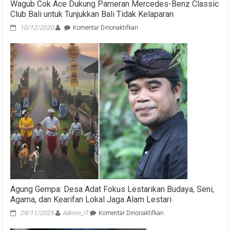
Wagub Cok Ace Dukung Pameran Mercedes-Benz Classic
Club Bali untuk Tunjukkan Bali Tidak Kelaparan
pada
10/12/2020
Komentar Dinonaktifkan
Wagub
Cok
Ace
Dukung
Pameran
Mercedes-
Benz
Classic
Club
Bali
untuk
Tunjukkan
Bali
Tidak
Kelaparan
Agung Gempa: Desa Adat Fokus Lestarikan Budaya, Seni,
Agama, dan Kearifan Lokal Jaga Alam Lestari
pada
29/11/2025
Admin_IT
Komentar Dinonaktifkan
Agung