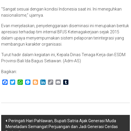
“Sangat sesuai dengan kondisi Indonesia saat ini. Ini meneguhkan
nasionalisme,” ujarnya.
Evan menjelaskan, penyelenggaraan diseminasi ini merupakan bentuk
apresiasi terhadap tim internal BPJS Ketenagakerjaan sejak 2015
dalam upaya menyempurnakan sistem pelaporan terintegrasi yang
membangun karakter organisasi.
Turut hadir dalam kegiatan ini, Kepala Dinas Tenaga Kerja dan ESDM
Provinsi Bali Ida Bagus Setiawan. (Adm-AS)
Bagikan:
Facebook
Twitter
WhatsApp
Messenger
Blogger
LinkedIn
Copy
Email
Tumblr
Link
Navigasi
Peringati Hari Pahlawan, Bupati Satria Ajak Generasi Muda
Meneladani Semangat Perjuangan dan Jadi Generasi Cerdas
pos