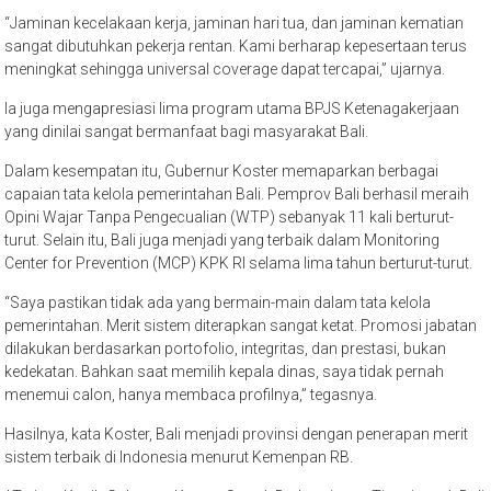
“Jaminan kecelakaan kerja, jaminan hari tua, dan jaminan kematian
sangat dibutuhkan pekerja rentan. Kami berharap kepesertaan terus
meningkat sehingga universal coverage dapat tercapai,” ujarnya.
Ia juga mengapresiasi lima program utama BPJS Ketenagakerjaan
yang dinilai sangat bermanfaat bagi masyarakat Bali.
Dalam kesempatan itu, Gubernur Koster memaparkan berbagai
capaian tata kelola pemerintahan Bali. Pemprov Bali berhasil meraih
Opini Wajar Tanpa Pengecualian (WTP) sebanyak 11 kali berturut-
turut. Selain itu, Bali juga menjadi yang terbaik dalam Monitoring
Center for Prevention (MCP) KPK RI selama lima tahun berturut-turut.
“Saya pastikan tidak ada yang bermain-main dalam tata kelola
pemerintahan. Merit sistem diterapkan sangat ketat. Promosi jabatan
dilakukan berdasarkan portofolio, integritas, dan prestasi, bukan
kedekatan. Bahkan saat memilih kepala dinas, saya tidak pernah
menemui calon, hanya membaca profilnya,” tegasnya.
Hasilnya, kata Koster, Bali menjadi provinsi dengan penerapan merit
sistem terbaik di Indonesia menurut Kemenpan RB.