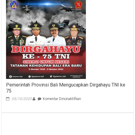
Gempa:
Desa
Adat
Fokus
Lestarikan
Budaya,
Seni,
Agama,
dan
Kearifan
Lokal
Jaga
Alam
Lestari
Pemerintah Provinsi Bali Mengucapkan Dirgahayu TNI ke
75
pada
05/10/2020
Komentar Dinonaktifkan
Pemerintah
Provinsi
Bali
Mengucapkan
Dirgahayu
TNI