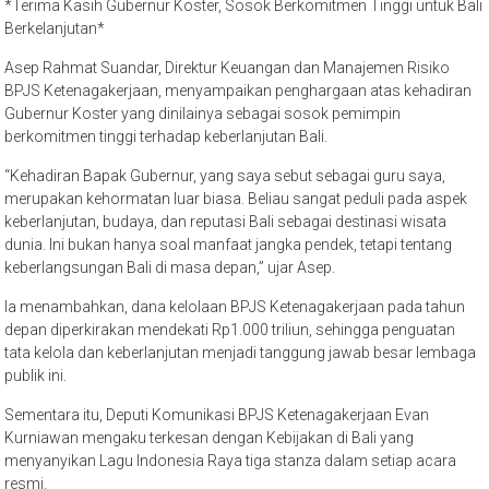
*Terima Kasih Gubernur Koster, Sosok Berkomitmen Tinggi untuk Bali
Berkelanjutan*
Asep Rahmat Suandar, Direktur Keuangan dan Manajemen Risiko
BPJS Ketenagakerjaan, menyampaikan penghargaan atas kehadiran
Gubernur Koster yang dinilainya sebagai sosok pemimpin
berkomitmen tinggi terhadap keberlanjutan Bali.
“Kehadiran Bapak Gubernur, yang saya sebut sebagai guru saya,
merupakan kehormatan luar biasa. Beliau sangat peduli pada aspek
keberlanjutan, budaya, dan reputasi Bali sebagai destinasi wisata
dunia. Ini bukan hanya soal manfaat jangka pendek, tetapi tentang
keberlangsungan Bali di masa depan,” ujar Asep.
Ia menambahkan, dana kelolaan BPJS Ketenagakerjaan pada tahun
depan diperkirakan mendekati Rp1.000 triliun, sehingga penguatan
tata kelola dan keberlanjutan menjadi tanggung jawab besar lembaga
publik ini.
Sementara itu, Deputi Komunikasi BPJS Ketenagakerjaan Evan
Kurniawan mengaku terkesan dengan Kebijakan di Bali yang
menyanyikan Lagu Indonesia Raya tiga stanza dalam setiap acara
resmi.