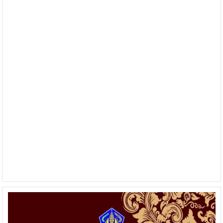
ke
75