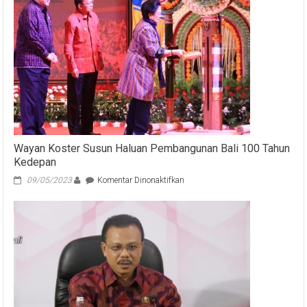
Wayan Koster Susun Haluan Pembangunan Bali 100 Tahun
Kedepan
pada
09/05/2023
Komentar Dinonaktifkan
Wayan
Koster
Susun
Haluan
Pembangunan
Bali
100
Tahun
Kedepan