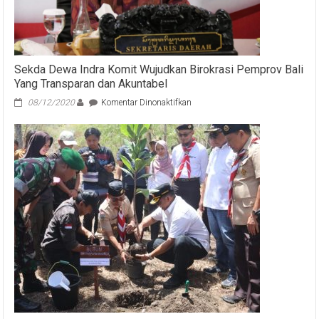
Sekda Dewa Indra Komit Wujudkan Birokrasi Pemprov Bali
Yang Transparan dan Akuntabel
pada
08/12/2020
Komentar Dinonaktifkan
Sekda
Dewa
Indra
Komit
Wujudkan
Birokrasi
Pemprov
Bali
Yang
Transparan
dan
Akuntabel