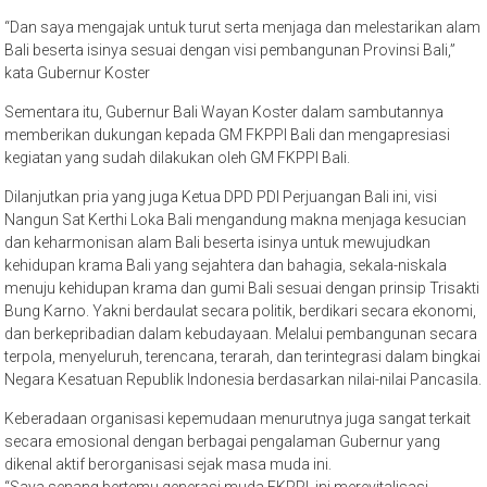
“Dan saya mengajak untuk turut serta menjaga dan melestarikan alam
Bali beserta isinya sesuai dengan visi pembangunan Provinsi Bali,”
kata Gubernur Koster
Sementara itu, Gubernur Bali Wayan Koster dalam sambutannya
memberikan dukungan kepada GM FKPPI Bali dan mengapresiasi
kegiatan yang sudah dilakukan oleh GM FKPPI Bali.
Dilanjutkan pria yang juga Ketua DPD PDI Perjuangan Bali ini, visi
Nangun Sat Kerthi Loka Bali mengandung makna menjaga kesucian
dan keharmonisan alam Bali beserta isinya untuk mewujudkan
kehidupan krama Bali yang sejahtera dan bahagia, sekala-niskala
menuju kehidupan krama dan gumi Bali sesuai dengan prinsip Trisakti
Bung Karno. Yakni berdaulat secara politik, berdikari secara ekonomi,
dan berkepribadian dalam kebudayaan. Melalui pembangunan secara
terpola, menyeluruh, terencana, terarah, dan terintegrasi dalam bingkai
Negara Kesatuan Republik Indonesia berdasarkan nilai-nilai Pancasila.
Keberadaan organisasi kepemudaan menurutnya juga sangat terkait
secara emosional dengan berbagai pengalaman Gubernur yang
dikenal aktif berorganisasi sejak masa muda ini.
“Saya senang bertemu generasi muda FKPPI, ini merevitalisasi