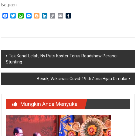
Bagikan:
Facebook
Twitter
WhatsApp
Messenger
Blogger
LinkedIn
Copy
Email
Tumblr
Link
Navigasi
Tak Kenal Lelah, Ny Putri Koster Terus Roadshow Perangi
Stunting
pos
Besok, Vaksinasi Covid-19 di Zona Hijau Dimulai
Mungkin Anda Menyukai