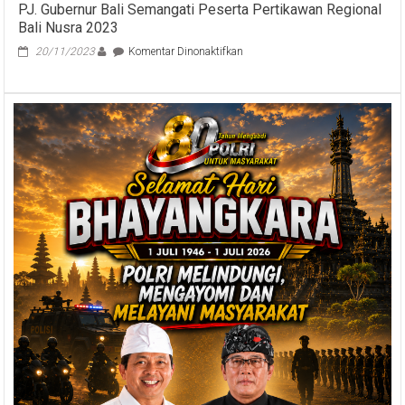
PJ. Gubernur Bali Semangati Peserta Pertikawan Regional
Bali Nusra 2023
pada
20/11/2023
Komentar Dinonaktifkan
PJ.
Gubernur
Bali
Semangati
Peserta
Pertikawan
Regional
Bali
Nusra
2023