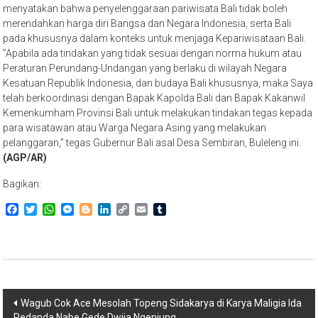
menyatakan bahwa penyelenggaraan pariwisata Bali tidak boleh
merendahkan harga diri Bangsa dan Negara Indonesia, serta Bali
pada khususnya dalam konteks untuk menjaga Kepariwisataan Bali.
”Apabila ada tindakan yang tidak sesuai dengan norma hukum atau
Peraturan Perundang-Undangan yang berlaku di wilayah Negara
Kesatuan Republik Indonesia, dan budaya Bali khususnya, maka Saya
telah berkoordinasi dengan Bapak Kapolda Bali dan Bapak Kakanwil
Kemenkumham Provinsi Bali untuk melakukan tindakan tegas kepada
para wisatawan atau Warga Negara Asing yang melakukan
pelanggaran,” tegas Gubernur Bali asal Desa Sembiran, Buleleng ini.
(AGP/AR)
Bagikan:
Facebook
Twitter
WhatsApp
Messenger
Blogger
LinkedIn
Copy
Email
Tumblr
Link
Navigasi
Wagub Cok Ace Mesolah Topeng Sidakarya di Karya Maligia Ida
Pedanda Nabe Gede Dwija Ngenjung