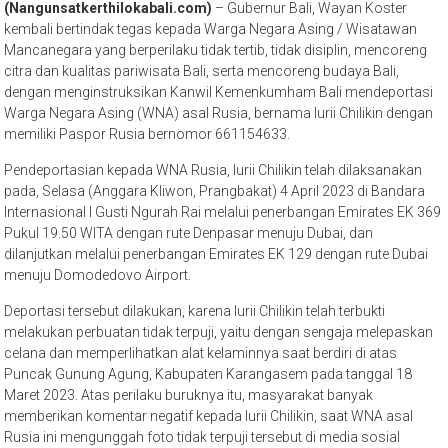
(Nangunsatkerthilokabali.com)
– Gubernur Bali, Wayan Koster
kembali bertindak tegas kepada Warga Negara Asing / Wisatawan
Mancanegara yang berperilaku tidak tertib, tidak disiplin, mencoreng
citra dan kualitas pariwisata Bali, serta mencoreng budaya Bali,
dengan menginstruksikan Kanwil Kemenkumham Bali mendeportasi
Warga Negara Asing (WNA) asal Rusia, bernama Iurii Chilikin dengan
memiliki Paspor Rusia bernomor 661154633.
Pendeportasian kepada WNA Rusia, Iurii Chilikin telah dilaksanakan
pada, Selasa (Anggara Kliwon, Prangbakat) 4 April 2023 di Bandara
Internasional I Gusti Ngurah Rai melalui penerbangan Emirates EK 369
Pukul 19.50 WITA dengan rute Denpasar menuju Dubai, dan
dilanjutkan melalui penerbangan Emirates EK 129 dengan rute Dubai
menuju Domodedovo Airport.
Deportasi tersebut dilakukan, karena Iurii Chilikin telah terbukti
melakukan perbuatan tidak terpuji, yaitu dengan sengaja melepaskan
celana dan memperlihatkan alat kelaminnya saat berdiri di atas
Puncak Gunung Agung, Kabupaten Karangasem pada tanggal 18
Maret 2023. Atas perilaku buruknya itu, masyarakat banyak
memberikan komentar negatif kepada Iurii Chilikin, saat WNA asal
Rusia ini mengunggah foto tidak terpuji tersebut di media sosial