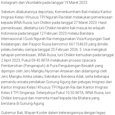
Instagram dan Vkontakte pada tanggal 19 Maret 2023.
Sebelum dilakukannya deportasi, Kemenkumham Bali melalui Kantor
Imigrasi Kelas I Khusus TPI Ngurah Rai telah melakukan pemeriksaan
kepada WNA Rusia, Iurii Chilikin pada tanggal 27 Maret 2023. Hasil
pemeriksaan, diketahui Iurii Chilikin terakhir kali masuk ke wilayah
Indonesia pada tanggal 12 Februari 2023 melalui Bandara
Internasional I Gusti Ngurah Rai menggunakan Visa Kunjungan Saat
Kedatangan, dan Paspor Rusia bernomor 661154633 yang dimiliki
pelaku berlaku sampai tanggal 25 Februari 2026. 5. Usai mengikuti
tahapan pemeriksaan, WNA Rusia, Iurii Chilikin kemudian pada tanggal
2 April 2023, Pukul 09.45 WITA melakukan prosesi Upacara
Pembersihan (Pengerapuh) di Pura Pengubengan Besakih yang
dipimpin oleh Jero Mangku Nyoman Artawan dan didampingi oleh
Jero Mangku Artika selaku Sekretaris Bendesa Adat, serta beberapa
pemandu wisata pendakian Gunung Agung dan petugas Imigrasi dari
Kantor Imigrasi Kelas I Khusus TPI Ngurah Rai dan Kantor Imigrasi
Kelas II TPI Singaraja. Selanjutnya Pukul 10.50 WITA, WNA Rusia, Iurii
Chilikin bersujud dan meminta maaf kepada Ida Bhatara yang
berstana di Gunung Agung.
Gubernur Bali, Wayan Koster dalam keterangannya dengan tegas