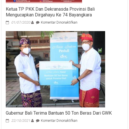
Ketua TP PKK Dan Dekranasda Provinsi Bali
Mengucapkan Dirgahayu Ke 74 Bayangkara
pada
01/07/2020
Komentar Dinonaktifkan
Ketua
TP
PKK
Dan
Dekranasda
Provinsi
Bali
Mengucapkan
Dirgahayu
Ke
74
Bayangkara
Gubernur Bali Terima Bantuan 50 Ton Beras Dari GWK
pada
22/10/2021
Komentar Dinonaktifkan
Gubernur