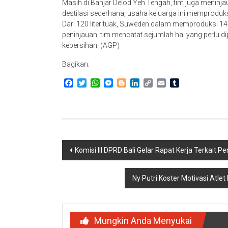
Masih di Banjar Delod Yeh Tengah, tim juga meninj
destilasi sederhana, usaha keluarga ini memproduksi 
Dari 120 liter tuak, Suweden dalam memproduksi 14 l
peninjauan, tim mencatat sejumlah hal yang perlu d
kebersihan. (AGP)
Bagikan:
Facebook
Twitter
WhatsApp
Messenger
Blogger
LinkedIn
Copy
Email
Tumblr
Link
Navigasi
Komisi III DPRD Bali Gelar Rapat Kerja Terkait
pos
Ny Putri Koster Motivasi Atle
Mungkin Anda Menyukai