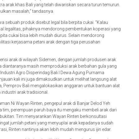
itra arak khas Bali yang telah diwariskan secara turun temurun.
ulkan masalah,” tandasnya.
a sebuah produk disebut legal bila berpita cukai. “Kalau
Soal legalitas, pihaknya mendorong pembentukan koperasi yang
pita cukai bisa lebih mudah diurus. Selain mendorong
itasi kerjasama petani arak dengan tiga perusahan
tensi arak di wilayah Sidemen, dengan jumlah produsen arak
apa diantaranya masih memproduksi arak berbahan gula yang
Industri Agro Disperindag Bali I Dewa Agung Purnama
auan kali ini juga dimaksudkan untuk melihat langsung alat
na, Pemprov Bali mengalokasikan anggaran untuk bantuan alat
ndustri arak tradisional.
an Ni Wayan Rinten, pengepul arak di Banjar Delod Yeh
 tim, perempuan paruh baya itu mengaku membeli arak dari
bukitan. Tim menyarankan Wayan Rinten berkonsultasi
gat jumlah petani yang menyuplai arak kepadanya sudah
, Rinten nantinya akan lebih mudah mengurus ijin edar.