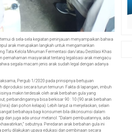
temui di sela-sela kegiatan peninjauan menyampaikan bahwa
gepul arak merupakan langkah untuk mengamankan
ng Tata Kelola Minuman Fermentasi dan/atau Destilasi Khas
ruskan pemahaman masyarakat tentang legalisasi arak mengacu
bahwa segala macam jenis arak sudah legal dengan adanya
saksama, Pergub 1/2020 pada prinsipnya bertujuan
h diproduksi secara turun temurun. Fakta di lapangan, imbuh
sisinya makin terdesak oleh arak berbahan gula yang
t, perbandingannya bisa berkisar 90 : 10 (90 arak berbahan
nira) dari pohon kelapa). Lebih lanjut ia menjelaskan, selain
i sangat berbahaya bagi konsumen bila dikonsumsi dalam
ggi dan juga ada unsur metanol. “Dalam pembuatannya, ada
hawatirkan,” sebutnya. Peredaran arak berbahan gula ini
a perlu dilakukan upaya edukasi dan pembinaan secara