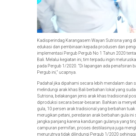
Kadisperindag Karangasem Wayan Sutrisna yang di
edukasi dan pembinaan kepada produsen dan pen
implementasi Pergub Pergub No 1 Tahun 2020 tenta
Bali. Melalui kegiatan ini, tim terpadu ingin melu
pada Pergub 1/2020. “Di lapangan ada penafsiran 
Pergub ini,” ucapnya.
Padahal jika dipahami secara lebih mendalam dan 
melindungi arak khas Bali berbahan lokal yang suda
Sutrisna, belakangan jenis arak khas tradisional po
diproduksi secara besar-besaran. Bahkan ia menyebu
gula, 10 persen arak tradisional yang berbahan tuak (
merugikan petani, peredaran arak berbahan gula in
jangka panjang karena kandungan gulanya yang tin
campuran permifan, proses destilasinya juga mengk
menurutnya tidak dilindungi Pergub 1/2020 sehingg