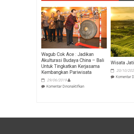
Wagub Cok Ace : Jadikan
Akulturasi Budaya China – Bali
Wisata Jat
Untuk Tingkatkan Kerjasama
20/10/20
Kembangkan Pariwisata
Komentar D
29/06/2019
pada
Komentar Dinonaktifkan
Wagub
Cok
Ace
:
Jadikan
Akulturasi
Budaya
China