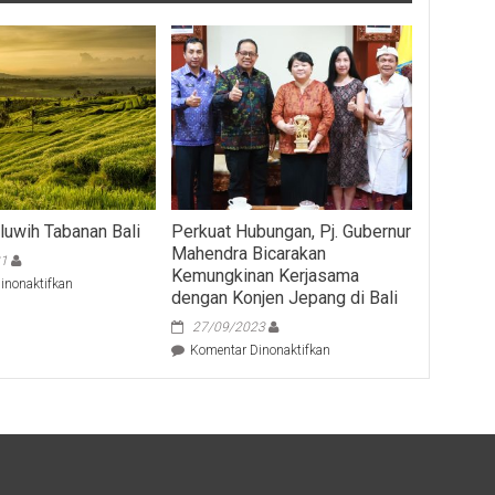
iluwih Tabanan Bali
Perkuat Hubungan, Pj. Gubernur
Mahendra Bicarakan
21
Kemungkinan Kerjasama
pada
inonaktifkan
dengan Konjen Jepang di Bali
Wisata
Jatiluwih
27/09/2023
Tabanan
pada
Komentar Dinonaktifkan
Bali
Perkuat
Hubungan,
Pj.
Gubernur
Mahendra
Bicarakan
Kemungkinan