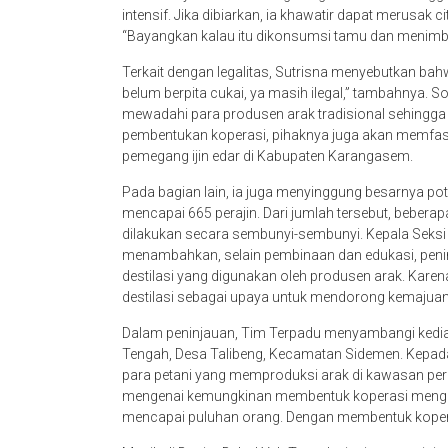
intensif. Jika dibiarkan, ia khawatir dapat merusak c
“Bayangkan kalau itu dikonsumsi tamu dan menimb
Terkait dengan legalitas, Sutrisna menyebutkan bahw
belum berpita cukai, ya masih ilegal,” tambahnya. 
mewadahi para produsen arak tradisional sehingga 
pembentukan koperasi, pihaknya juga akan memfasil
pemegang ijin edar di Kabupaten Karangasem.
Pada bagian lain, ia juga menyinggung besarnya po
mencapai 665 perajin. Dari jumlah tersebut, beber
dilakukan secara sembunyi-sembunyi. Kepala Seksi 
menambahkan, selain pembinaan dan edukasi, peninj
destilasi yang digunakan oleh produsen arak. Kare
destilasi sebagai upaya untuk mendorong kemajuan i
Dalam peninjauan, Tim Terpadu menyambangi kediam
Tengah, Desa Talibeng, Kecamatan Sidemen. Kepada
para petani yang memproduksi arak di kawasan per
mengenai kemungkinan membentuk koperasi mengin
mencapai puluhan orang. Dengan membentuk koperasi