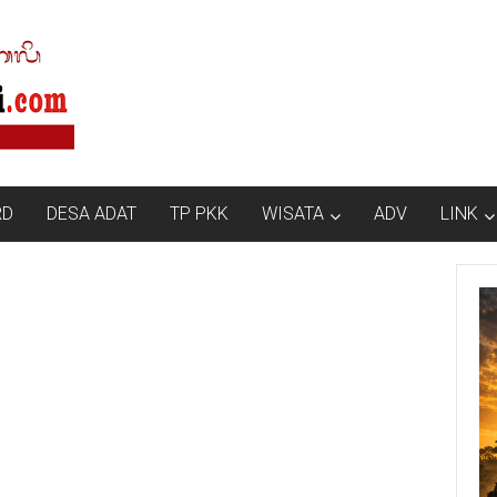
RD
DESA ADAT
TP PKK
WISATA
ADV
LINK