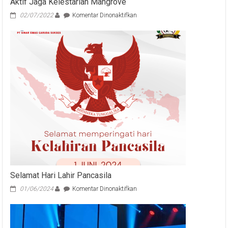
Aktif Jaga Kelestarian Mangrove
pada
02/07/2022
Komentar Dinonaktifkan
Ny.Putri
Hariyani
Sukawati
Ajak
Semua
Pihak
Berperan
Aktif
Jaga
Kelestarian
Mangrove
Selamat Hari Lahir Pancasila
pada
01/06/2024
Komentar Dinonaktifkan
Selamat
Hari
Lahir
Pancasila