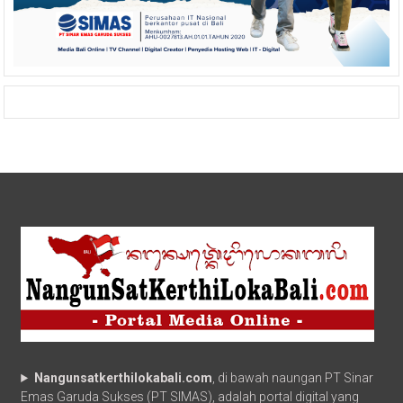
Nangunsatkerthilokabali.com
, di bawah naungan PT Sinar
Emas Garuda Sukses (PT SIMAS), adalah portal digital yang