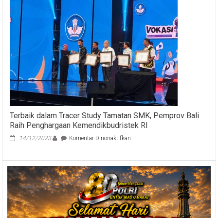
Terbaik dalam Tracer Study Tamatan SMK, Pemprov Bali
Raih Penghargaan Kemendikbudristek RI
pada
14/12/2023
Komentar Dinonaktifkan
Terbaik
dalam
Tracer
Study
Tamatan
SMK,
Pemprov
Bali
Raih