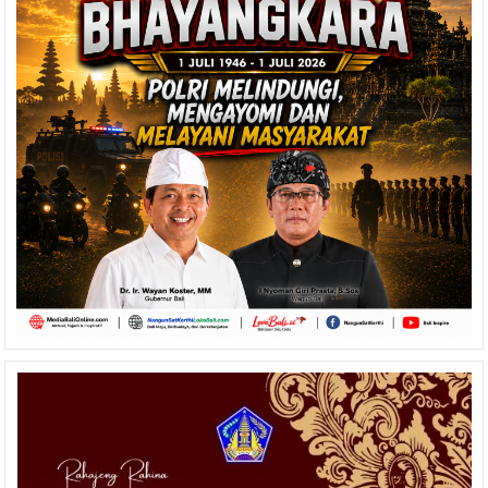
Penghargaan
Kemendikbudristek
RI