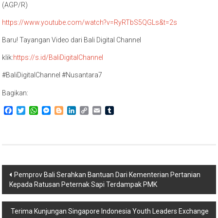
(AGP/R)
https://www.youtube.com/watch?v=RyRTbS5QGLs&t=2s
Baru! Tayangan Video dari Bali Digital Channel
klik:
https://s.id/BaliDigitalChannel
#BaliDigitalChannel #Nusantara7
Bagikan:
Facebook
Twitter
WhatsApp
Messenger
Blogger
LinkedIn
Copy
Email
Tumblr
Link
Navigasi
Pemprov Bali Serahkan Bantuan Dari Kementerian Pertanian
Kepada Ratusan Peternak Sapi Terdampak PMK
pos
Terima Kunjungan Singapore Indonesia Youth Leaders Exchange