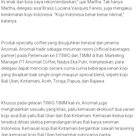
Ini enak dan bisa saya rekomendasikan,” ujar Martha. Tak hanya
Martha, delegasi asal Brasil, Luciana Vasques Fanesi, juga mengakui
kenikmatan kopi Indonesia. “Kopi Indonesia benar-benar nikmat,”
katanya.
Produk specialty coffee yang disuguhkan berasal dari jenama
Anomali. Anomali hadir sebagai minuman resmi (official baverages
partner) pada Pertemuan ke-3 TIIWG dan TIIMM di Bali. Marketing
Manager PT Anomali Coffee, Nadya Eka Putri, menjelaskan, para
delegasi dapat mencicipi secara cuma-cuma beberapa varian kopi
yang disajikan baik single origin maupun special blend, seperti kopi
Bali Ulian, Kintamani, Aceh, Toraja, Papua, dan Bajawa.
Khusus pada gelaran TIIWG-TIIMM kali ini, Anomali juga
menghadirkan sesuatu yang khas, yaitu kemasan eksklusif dua varian
kopi asal Bali yaitu Bali Ulian dan Bali Kintamani. Kemasan kedua kopi
tersebut dihias sketsa pemandangan khas Bali karya seniman
Indonesia. Kemasan kopi Bali Kintamani bergambar sawah terasering
dan kemasan kopi Bali Ulian bergambar panorama pantai.