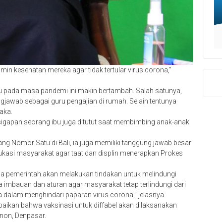
min kesehatan mereka agar tidak tertular virus corona,”
u pada masa pandemi ini makin bertambah. Salah satunya,
ngjawab sebagai guru pengajian di rumah. Selain tentunya
aka.
esigapan seorang ibu juga ditutut saat membimbing anak-anak
ng Nomor Satu di Bali, ia juga memiliki tanggung jawab besar
ukasi masyarakat agar taat dan displin menerapkan Prokes
na pemerintah akan melakukan tindakan untuk melindungi
 imbauan dan aturan agar masyarakat tetap terlindungi dari
a dalam menghindari paparan virus corona,” jelasnya.
paikan bahwa vaksinasi untuk diffabel akan dilaksanakan
enon, Denpasar.