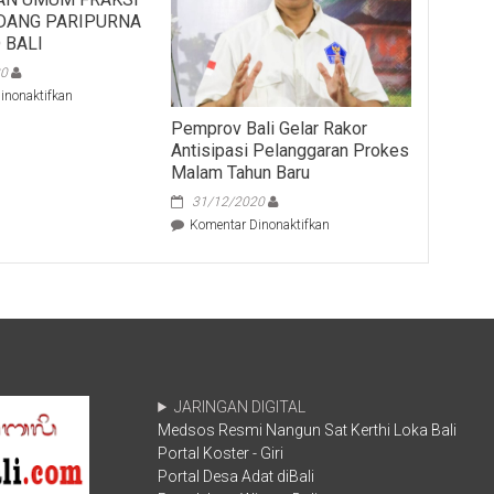
DANG PARIPURNA
 BALI
20
pada
inonaktifkan
GUBERNUR
Pemprov Bali Gelar Rakor
BALI
Antisipasi Pelanggaran Prokes
WAYAN
Malam Tahun Baru
KOSTER
PAPARKAN
31/12/2020
JAWABAN
pada
Komentar Dinonaktifkan
TERKAIT
Pemprov
PANDANGAN
Bali
UMUM
Gelar
FRAKSI
Rakor
DALAM
Antisipasi
SIDANG
Pelanggaran
PARIPURNA
Prokes
KE
Malam
5
Tahun
JARINGAN DIGITAL
DPRD
Baru
Medsos Resmi Nangun Sat Kerthi Loka Bali
BALI
Portal Koster - Giri
Portal Desa Adat diBali