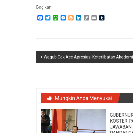
Bagikan:
Facebook
Twitter
WhatsApp
Messenger
Blogger
LinkedIn
Copy
Email
Tumblr
Link
Navigasi
Wagub Cok Ace Apresiasi Keterlibatan Akedemi
pos
Mungkin Anda Menyukai
GUBERNUR
KOSTER P
JAWABAN 
PANDANG