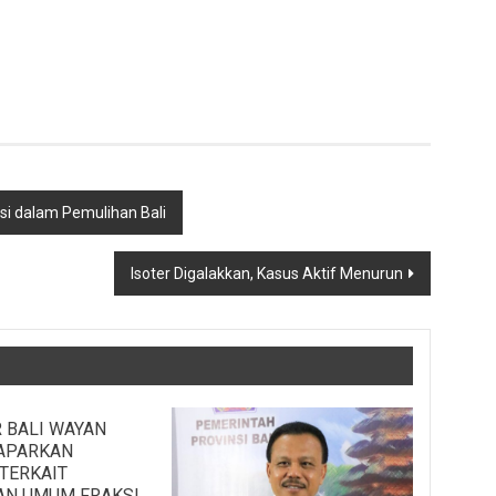
si dalam Pemulihan Bali
Isoter Digalakkan, Kasus Aktif Menurun
 BALI WAYAN
APARKAN
TERKAIT
AN UMUM FRAKSI