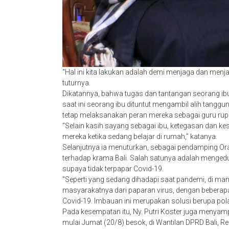
“Hal ini kita lakukan adalah demi menjaga dan menja
tuturnya.
Dikatannya, bahwa tugas dan tantangan seorang ib
saat ini seorang ibu dituntut mengambil alih tanggu
tetap melaksanakan peran mereka sebagai guru rup
“Selain kasih sayang sebagai ibu, ketegasan dan k
mereka ketika sedang belajar di rumah,” katanya.
Selanjutnya ia menuturkan, sebagai pendamping Ora
terhadap krama Bali. Salah satunya adalah menged
supaya tidak terpapar Covid-19.
“Seperti yang sedang dihadapi saat pandemi, di ma
masyarakatnya dari paparan virus, dengan beberapa
Covid-19. Imbauan ini merupakan solusi berupa pol
Pada kesempatan itu, Ny. Putri Koster juga menyam
mulai Jumat (20/8) besok, di Wantilan DPRD Bali, R