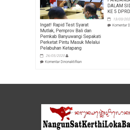
DALAM SI
KE 5 DPRD
13/03/20
Ingat! Rapid Test Syarat
Komentar D
Mutlak, Pemprov Bali dan
Pemkab Banyuwangi Sepakati
Perketat Pintu Masuk Melalui
Pelabuhan Ketapang
26/05/2020
pada
Komentar Dinonaktifkan
Ingat!
Rapid
Test
Syarat
Mutlak,
Pemprov
Bali
dan
Pemkab
Banyuwangi
Sepakati
Perketat
Pintu