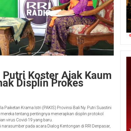
 Putri Koster Ajak Kaum
ak Displin Prokes
aiketan Krama Istri (PAKIS) Provinsi Bali Ny. Putri Suastini
mereka tentang pentingnya menerapkan displin protokol
an virus Covid-19 yang baru.
ai narasumber pada acara Dialog Kentongan di RRI Denpasar,