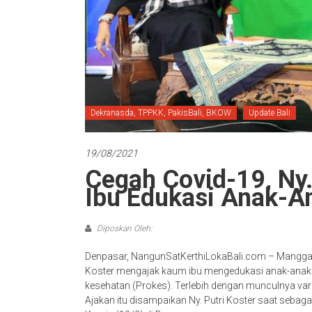
Dekranasda, TPPKK, PakisBali, BKOW
Update Bali
19/08/2021
Cegah Covid-19, Ny.
Ibu Edukasi Anak-An
Diposkan Oleh:
Denpasar, NangunSatKerthiLokaBali.com – Manggala P
Koster mengajak kaum ibu mengedukasi anak-anak 
kesehatan (Prokes). Terlebih dengan munculnya vari
Ajakan itu disampaikan Ny. Putri Koster saat sebag