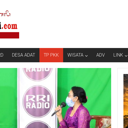
RD
DESA ADAT
TP PKK
WISATA
ADV
LINK