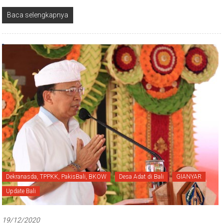
Baca selengkapnya
Dekranasda, TPPKK, PakisBali, BKOW
Desa Adat di Bali
GIANYAR
Update Bali
19/12/2020