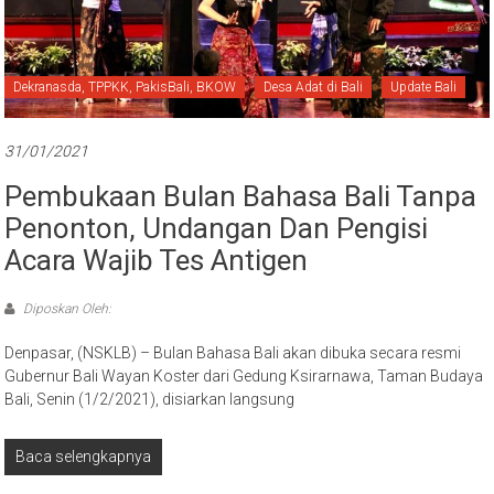
Dekranasda, TPPKK, PakisBali, BKOW
Desa Adat di Bali
Update Bali
31/01/2021
Pembukaan Bulan Bahasa Bali Tanpa
Penonton, Undangan Dan Pengisi
Acara Wajib Tes Antigen
Diposkan Oleh:
Denpasar, (NSKLB) – Bulan Bahasa Bali akan dibuka secara resmi
Gubernur Bali Wayan Koster dari Gedung Ksirarnawa, Taman Budaya
Bali, Senin (1/2/2021), disiarkan langsung
Baca selengkapnya