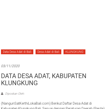
Data Desa Adat di Bali
Desa Adat di Bali
KLUNGKUNG
03/11/2020
DATA DESA ADAT, KABUPATEN
KLUNGKUNG
Diposkan Oleh:
(NangunSatKerthiLokaBali.com) Berikut Daftar Desa Adat di
Kabupaten Klungkung Bali. Sesuai dengan Peraturan Daerah (Perda)