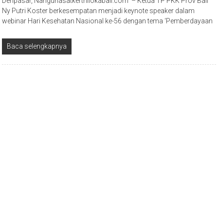
Denpasar, Nangunasatkerthilokabali.com – Ketua TP PKK Prov Bali
Ny Putri Koster berkesempatan menjadi keynote speaker dalam
webinar Hari Kesehatan Nasional ke-56 dengan tema ‘Pemberdayaan
Baca selengkapnya