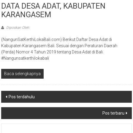
DATA DESA ADAT, KABUPATEN
KARANGASEM
Diposkan Oleh:
(NangunSatKerthiLokaBali.com) Berikut Daftar Desa Adat di
Kabupaten Karangasem Bali. Sesuai dengan Peraturan Daerah
(Perda) Nomor 4 Tahun 2019 tentang Desa Adat di Bali.
#Nangunsatkerthilokabali
Baca selengkapnya
Navigasi
Pos terdahulu
pos
Pos terbaru