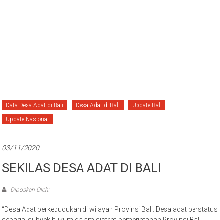
Data Desa Adat di Bali
Desa Adat di Bali
Update Bali
Update Nasional
03/11/2020
SEKILAS DESA ADAT DI BALI
Diposkan Oleh:
“Desa Adat berkedudukan di wilayah Provinsi Bali. Desa adat berstatus
sebagai subyek hukum dalam sistem pemerintahan Provinsi Bali.