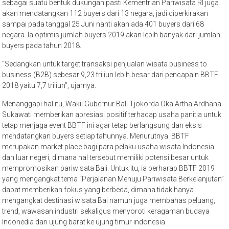
sebagai suatu bentuk dukungan pasti Kementrian Pariwisata RI juga
akan mendatangkan 112 buyers dari 13 negara, jadi diperkirakan
sampai pada tanggal 25 Juni nanti akan ada 401 buyers dari 68
negara. Ia optimis jumlah buyers 2019 akan lebih banyak dari jumlah
buyers pada tahun 2018.
“Sedangkan untuk target transaksi penjualan wisata business to
business (B2B) sebesar 9,23 triliun lebih besar dari pencapain BBTF
2018 yaitu 7,7 triliun”, ujarnya.
Menanggapi hal itu, Wakil Gubernur Bali Tjokorda Oka Artha Ardhana
Sukawati memberikan apresiasi positif terhadap usaha panitia untuk
tetap menjaga event BBTF ini agar tetap berlangsung dan eksis
mendatangkan buyers setiap tahunnya. Menurutnya BBTF
merupakan market place bagi para pelaku usaha wisata Indonesia
dan luar negeri, dimana hal tersebut memiliki potensi besar untuk
mempromosikan pariwisata Bali. Untuk itu, ia berharap BBTF 2019
yang mengangkat tema “Perjalanan Menuju Pariwisata Berkelanjutan”
dapat memberikan fokus yang berbeda, dimana tidak hanya
mengangkat destinasi wisata Bai namun juga membahas peluang,
trend, wawasan industri sekaligus menyoroti keragaman budaya
Indonedia dari ujung barat ke ujung timur indonesia.