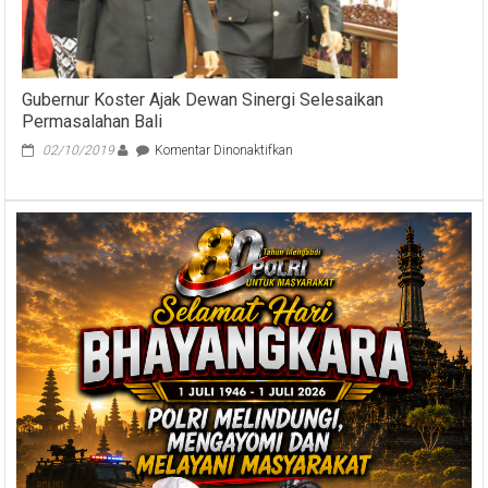
Lingkungan
Pemerintah
Provinsi
Bali
Gubernur Koster Ajak Dewan Sinergi Selesaikan
Permasalahan Bali
pada
02/10/2019
Komentar Dinonaktifkan
Gubernur
Koster
Ajak
Dewan
Sinergi
Selesaikan
Permasalahan
Bali