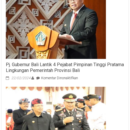
Berita
Bohong
Pj. Gubernur Bali Lantik 4 Pejabat Pimpinan Tinggi Pratama
Lingkungan Pemerintah Provinsi Bali
pada
22/02/2024
Komentar Dinonaktifkan
Pj.
Gubernur
Bali
Lantik
4
Pejabat
Pimpinan
Tinggi
Pratama