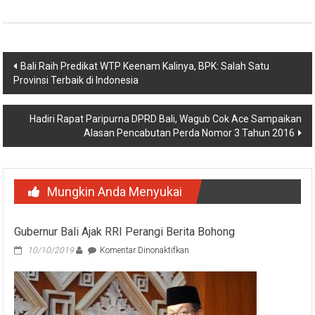
Navigasi
Bali Raih Predikat WTP Keenam Kalinya, BPK: Salah Satu
Provinsi Terbaik di Indonesia
pos
Hadiri Rapat Paripurna DPRD Bali, Wagub Cok Ace Sampaikan
Alasan Pencabutan Perda Nomor 3 Tahun 2016
Mungkin Anda Menyukai
Gubernur Bali Ajak RRI Perangi Berita Bohong
pada
10/10/2019
Komentar Dinonaktifkan
Gubernur
Bali
Ajak
RRI
Perangi