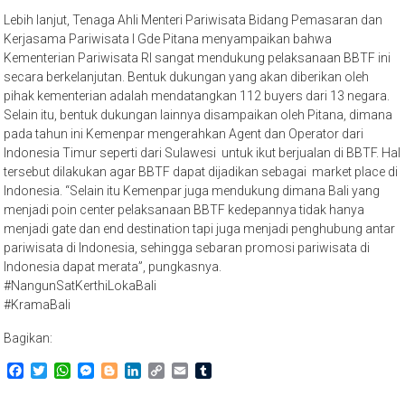
Lebih lanjut, Tenaga Ahli Menteri Pariwisata Bidang Pemasaran dan
Kerjasama Pariwisata I Gde Pitana menyampaikan bahwa
Kementerian Pariwisata RI sangat mendukung pelaksanaan BBTF ini
secara berkelanjutan. Bentuk dukungan yang akan diberikan oleh
pihak kementerian adalah mendatangkan 112 buyers dari 13 negara.
Selain itu, bentuk dukungan lainnya disampaikan oleh Pitana, dimana
pada tahun ini Kemenpar mengerahkan Agent dan Operator dari
Indonesia Timur seperti dari Sulawesi untuk ikut berjualan di BBTF. Hal
tersebut dilakukan agar BBTF dapat dijadikan sebagai market place di
Indonesia. “Selain itu Kemenpar juga mendukung dimana Bali yang
menjadi poin center pelaksanaan BBTF kedepannya tidak hanya
menjadi gate dan end destination tapi juga menjadi penghubung antar
pariwisata di Indonesia, sehingga sebaran promosi pariwisata di
Indonesia dapat merata”, pungkasnya.
#NangunSatKerthiLokaBali
#KramaBali
Bagikan:
Facebook
Twitter
WhatsApp
Messenger
Blogger
LinkedIn
Copy
Email
Tumblr
Link