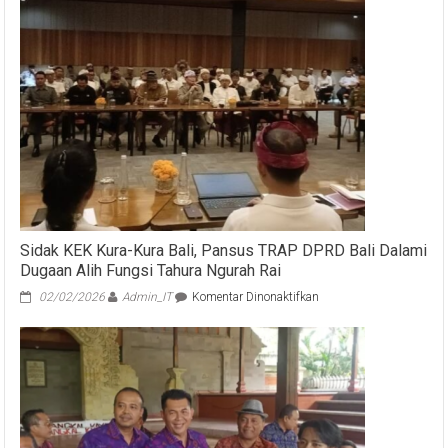
Rapat
Paripurna
ke
30
Masa
Persidangan
III
Tahun
2021
Sidak KEK Kura-Kura Bali, Pansus TRAP DPRD Bali Dalami
Dugaan Alih Fungsi Tahura Ngurah Rai
pada
02/02/2026
Admin_IT
Komentar Dinonaktifkan
Sidak
KEK
Kura-
Kura
Bali,
Pansus
TRAP
DPRD