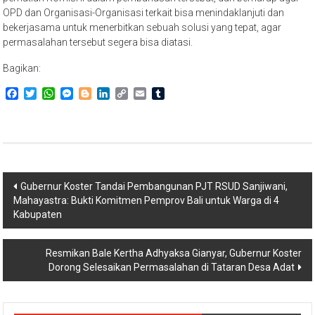
OPD dan Organisasi-Organisasi terkait bisa menindaklanjuti dan
bekerjasama untuk menerbitkan sebuah solusi yang tepat, agar
permasalahan tersebut segera bisa diatasi.
Bagikan:
Facebook
Twitter
WhatsApp
Messenger
Blogger
LinkedIn
Copy
Email
Tumblr
Link
Navigasi
Gubernur Koster Tandai Pembangunan PJT RSUD Sanjiwani,
Mahayastra: Bukti Komitmen Pemprov Bali untuk Warga di 4
pos
Kabupaten
Resmikan Bale Kertha Adhyaksa Gianyar, Gubernur Koster
Dorong Selesaikan Permasalahan di Tataran Desa Adat