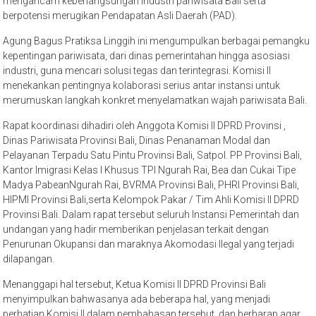
mengancam keberlangsungan industri pariwisata Bali serta
berpotensi merugikan Pendapatan Asli Daerah (PAD).
Agung Bagus Pratiksa Linggih ini mengumpulkan berbagai pemangku
kepentingan pariwisata, dari dinas pemerintahan hingga asosiasi
industri, guna mencari solusi tegas dan terintegrasi. Komisi II
menekankan pentingnya kolaborasi serius antar instansi untuk
merumuskan langkah konkret menyelamatkan wajah pariwisata Bali.
Rapat koordinasi dihadiri oleh Anggota Komisi II DPRD Provinsi ,
Dinas Pariwisata Provinsi Bali, Dinas Penanaman Modal dan
Pelayanan Terpadu Satu Pintu Provinsi Bali, Satpol. PP Provinsi Bali,
Kantor Imigrasi Kelas I Khusus TPI Ngurah Rai, Bea dan Cukai Tipe
Madya PabeanNgurah Rai, BVRMA Provinsi Bali, PHRI Provinsi Bali,
HIPMI Provinsi Bali,serta Kelompok Pakar / Tim Ahli Komisi II DPRD
Provinsi Bali. Dalam rapat tersebut seluruh Instansi Pemerintah dan
undangan yang hadir memberikan penjelasan terkait dengan
Penurunan Okupansi dan maraknya Akomodasi Ilegal yang terjadi
dilapangan.
Menanggapi hal tersebut, Ketua Komisi II DPRD Provinsi Bali
menyimpulkan bahwasanya ada beberapa hal, yang menjadi
perhatian Komisi II dalam pembahasan tersebut, dan berharap agar