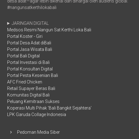
desa adat—agar lebih dikenal dan dihargai oleh audiens global.
#nangunsatkerthilokabali
JARINGAN DIGITAL
Medsos Resmi Nangun Sat Kerthi Loka Bali
Portal Koster - Giri
Portal Desa Adat diBali
Portal Jasa Wisata Bali
Portal Bali Digital
Portal Investasi di Bali
Portal Konsultan Digital
Portal Pesta Kesenian Bali
AFC Fried Chicken
Retail Supayer Beras Bali
Komunitas Digital Bali
Peluang Kemitraan Sukses
Koperasi Multi Pihak 'Bali Bangkit Sejahtera'
LPK Garuda Collage Indonesia
Pedoman Media Siber