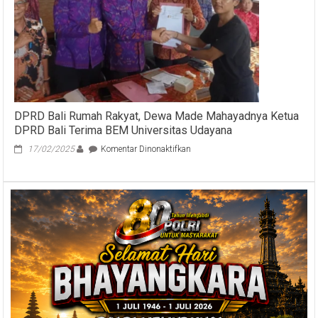
Bali
Dalami
Dugaan
Alih
Fungsi
Tahura
Ngurah
Rai
DPRD Bali Rumah Rakyat, Dewa Made Mahayadnya Ketua
DPRD Bali Terima BEM Universitas Udayana
pada
17/02/2025
Komentar Dinonaktifkan
DPRD
Bali
Rumah
Rakyat,
Dewa
Made
Mahayadnya
Ketua
DPRD
Bali
Terima
BEM
Universitas